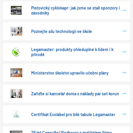
Pístovický cyklokapr: jak jsme se stali sponzory i
závodníky
Poznejte sílu technologií ve škole
Legamaster: produkty ohleduplné k lidem i k
přírodě
Ministerstvo školství upravilo učební plány
Zařiďte si kancelář doma s náklady pár set korun
Certifikát Ecolabel pro bílé tabule Legamaster
25 let Consulta | Rozhovor s majitelem firmy