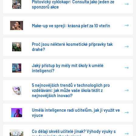
Pístovický cyklokapr: Consulta jako jeden ze
sponzorů akce
Make-up ve spreji: krásná pleť za 10 vteřin
Proč jsou některé kosmetické přípravky tak
drahé?
Jaký přístup by měly mít školy k umělé
inteligenci?
5 nejnovějších trendů v technologiích pro
vzdělávání: jak může vaše škola těžit z
nejnovějších inovací?
Umělá inteligence radí učitelům, jak ji využít ve
výuce
Co dělají skvělí učitelé jinak? Výhody výuky s