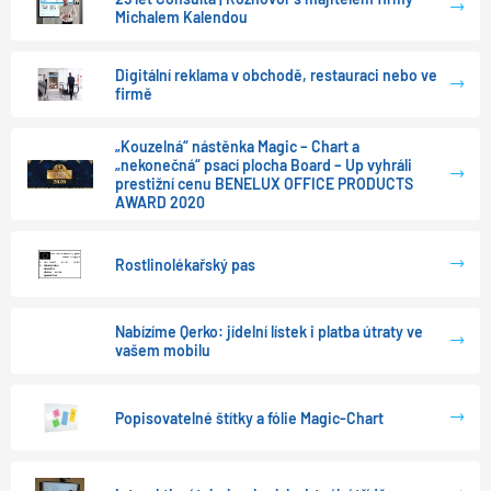
Michalem Kalendou
Digitální reklama v obchodě, restauraci nebo ve
firmě
„Kouzelná“ nástěnka Magic – Chart a
„nekonečná“ psací plocha Board – Up vyhráli
prestižní cenu BENELUX OFFICE PRODUCTS
AWARD 2020
Rostlinolékařský pas
Nabízíme Qerko: jídelní lístek i platba útraty ve
vašem mobilu
Popisovatelné štítky a fólie Magic-Chart