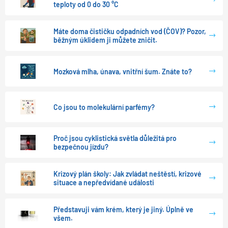
teploty od 0 do 30 °C
Máte doma čističku odpadních vod (ČOV)? Pozor,
běžným úklidem ji můžete zničit.
Mozková mlha, únava, vnitřní šum. Znáte to?
Co jsou to molekulární parfémy?
Proč jsou cyklistická světla důležitá pro
bezpečnou jízdu?
Krizový plán školy: Jak zvládat neštěstí, krizové
situace a nepředvídané události
Představuji vám krém, který je jiný. Úplně ve
všem.