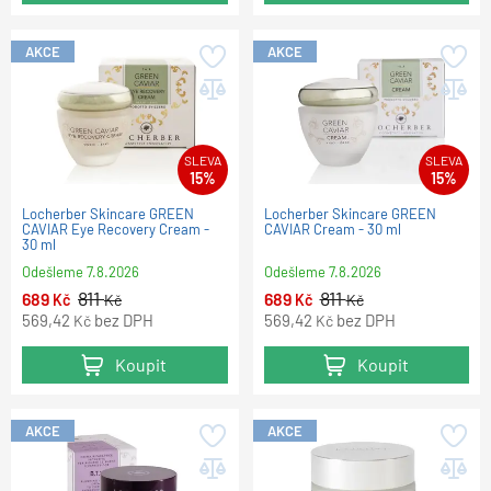
AKCE
AKCE
SLEVA
SLEVA
15%
15%
Locherber Skincare GREEN
Locherber Skincare GREEN
CAVIAR Eye Recovery Cream -
CAVIAR Cream - 30 ml
30 ml
Odešleme
7.8.2026
Odešleme
7.8.2026
811
811
689
689
Kč
Kč
Kč
Kč
569,42
bez DPH
569,42
bez DPH
Kč
Kč
Koupit
Koupit
AKCE
AKCE