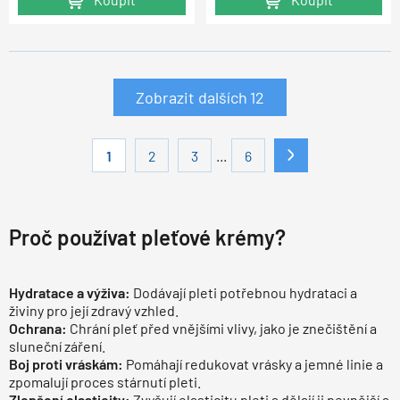
Zobrazit dalších
12
...
1
2
3
6
Proč používat pleťové krémy?
Hydratace a výživa:
Dodávají pleti potřebnou hydrataci a
živiny pro její zdravý vzhled.
Ochrana:
Chrání pleť před vnějšími vlivy, jako je znečištění a
sluneční záření.
Boj proti vráskám:
Pomáhají redukovat vrásky a jemné linie a
zpomalují proces stárnutí pleti.
Zlepšení elasticity:
Zvyšují elasticitu pleti a dělají ji pevnější a