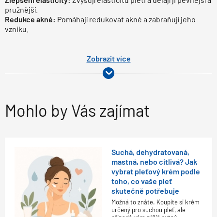
pružnější.
Redukce akné:
Pomáhají redukovat akné a zabraňují jeho
vzniku.
Zobrazit více
Mohlo by Vás zajímat
Suchá, dehydratovaná,
mastná, nebo citlivá? Jak
vybrat pleťový krém podle
toho, co vaše pleť
skutečně potřebuje
Možná to znáte. Koupíte si krém
určený pro suchou pleť, ale