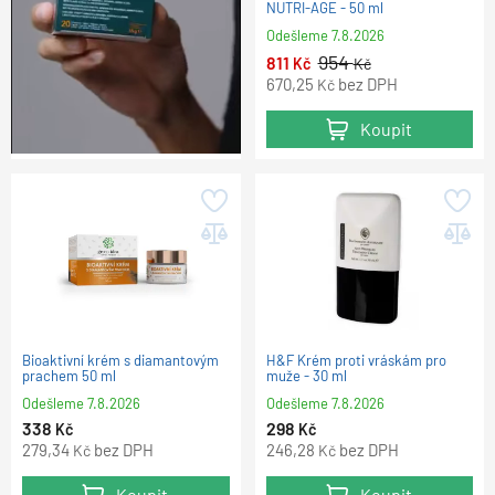
NUTRI-AGE - 50 ml
Odešleme
7.8.2026
954
811
Kč
Kč
670,25
bez DPH
Kč
Koupit
Bioaktivní krém s diamantovým
H&F Krém proti vráskám pro
prachem 50 ml
muže - 30 ml
Odešleme
7.8.2026
Odešleme
7.8.2026
338
298
Kč
Kč
279,34
bez DPH
246,28
bez DPH
Kč
Kč
Koupit
Koupit