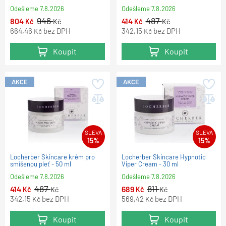
Odešleme
7.8.2026
Odešleme
7.8.2026
946
487
804
414
Kč
Kč
Kč
Kč
664,46
bez DPH
342,15
bez DPH
Kč
Kč
Koupit
Koupit
AKCE
AKCE
SLEVA
SLEVA
15%
15%
Locherber Skincare krém pro
Locherber Skincare Hypnotic
smíšenou pleť - 50 ml
Viper Cream - 30 ml
Odešleme
7.8.2026
Odešleme
7.8.2026
487
811
414
689
Kč
Kč
Kč
Kč
342,15
bez DPH
569,42
bez DPH
Kč
Kč
Koupit
Koupit