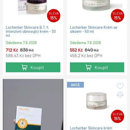
SLEVA
SLEVA
15%
15%
Locherber Skincare B.T.Y.
Locherber Skincare Krém se
Intenzivní obnovující krém - 30
slézem - 50 ml
ml
Odešleme
7.8.2026
Odešleme
7.8.2026
838
649
712
552
Kč
Kč
Kč
Kč
588,43
bez DPH
456,2
bez DPH
Kč
Kč
Koupit
Koupit
AKCE
SLEVA
15%
Locherber Skincare krém