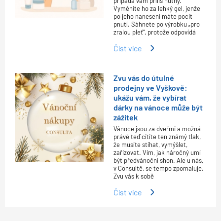
připadá vám příliš hutný.
Vyměníte ho za lehký gel, jenže
po jeho nanesení máte pocit
pnutí. Sáhnete po výrobku „pro
zralou pleť“, protože odpovídá
Číst více
Zvu vás do útulné
prodejny ve Vyškově:
ukážu vám, že vybírat
dárky na vánoce může být
zážitek
Vánoce jsou za dveřmi a možná
právě teď cítíte ten známý tlak,
že musíte stíhat, vymýšlet,
zařizovat. Vím, jak náročný umí
být předvánoční shon. Ale u nás,
v Consultě, se tempo zpomaluje.
Zvu vás k sobě
Číst více