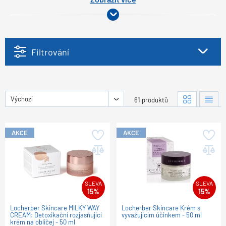
Filtrování
Výchozí
61 produktů
AKCE
AKCE
SLEVA
SLEVA
15%
15%
Locherber Skincare MILKY WAY
Locherber Skincare Krém s
CREAM: Detoxikační rozjasňující
vyvažujícím účinkem - 50 ml
krém na obličej - 50 ml