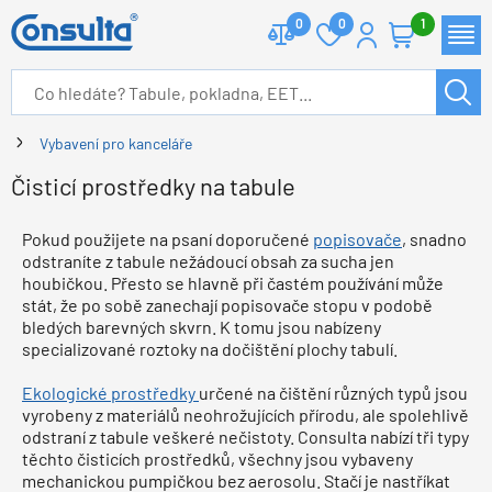
0
0
1
Vybavení pro kanceláře
Čisticí prostředky na tabule
Pokud použijete na psaní doporučené
popisovače
, snadno
odstraníte z tabule nežádoucí obsah za sucha jen
houbičkou. Přesto se hlavně při častém používání může
stát, že po sobě zanechají popisovače stopu v podobě
bledých barevných skvrn. K tomu jsou nabízeny
specializované roztoky na dočištění plochy tabulí.
Ekologické prostředky
určené na čištění různých typů jsou
vyrobeny z materiálů neohrožujících přírodu, ale spolehlivě
odstraní z tabule veškeré nečistoty. Consulta nabízí tři typy
těchto čisticích prostředků, všechny jsou vybaveny
mechanickou pumpičkou bez aerosolu. Stačí je nastříkat