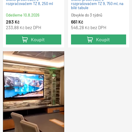
rozpračovačem TZ 8, 250 ml
rozprašovačem TZ 9, 750 ml, na
bílé tabule
Odešleme
10.8.2026
Obvykle do 3 týdnů
283
661
Kč
Kč
233,88
bez DPH
546,28
bez DPH
Kč
Kč
Koupit
Koupit