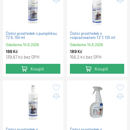
Čistící prostředek s pumpičkou
Čistící prostředek s
TZ 6, 150 ml
rozpračovačem TZ 7, 125 ml
Odešleme
10.8.2026
Odešleme
10.8.2026
169
189
Kč
Kč
139,67
bez DPH
156,2
bez DPH
Kč
Kč
Koupit
Koupit
Čistící prostředek s
Čistící prostředek s