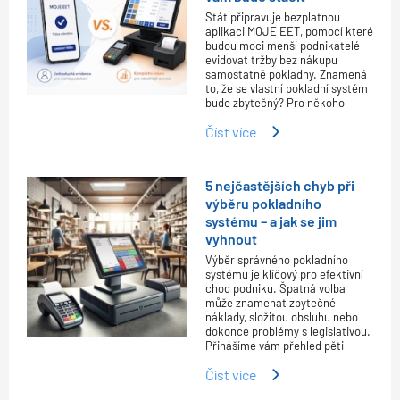
Stát připravuje bezplatnou
aplikaci MOJE EET, pomocí které
budou moci menší podnikatelé
evidovat tržby bez nákupu
samostatné pokladny. Znamená
to, že se vlastní pokladní systém
bude zbytečný? Pro někoho
Číst více
5 nejčastějších chyb při
výběru pokladního
systému – a jak se jim
vyhnout
Výběr správného pokladního
systému je klíčový pro efektivní
chod podniku. Špatná volba
může znamenat zbytečné
náklady, složitou obsluhu nebo
dokonce problémy s legislativou.
Přinášíme vám přehled pěti
Číst více