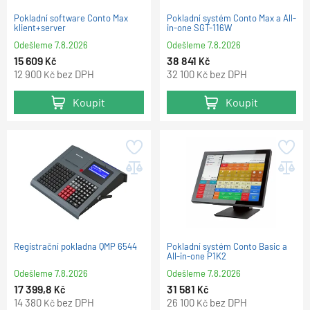
Pokladní software Conto Max
Pokladní systém Conto Max a All-
klient+server
in-one SGT-116W
Odešleme
7.8.2026
Odešleme
7.8.2026
15 609
38 841
Kč
Kč
12 900
bez DPH
32 100
bez DPH
Kč
Kč
Koupit
Koupit
Registrační pokladna QMP 6544
Pokladní systém Conto Basic a
All-in-one P1K2
Odešleme
7.8.2026
Odešleme
7.8.2026
17 399,8
31 581
Kč
Kč
14 380
bez DPH
26 100
bez DPH
Kč
Kč