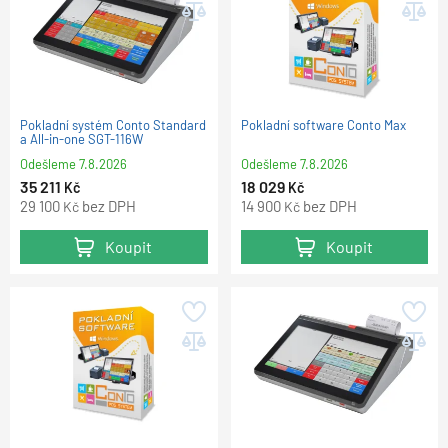
Pokladní systém Conto Standard
Pokladní software Conto Max
a All-in-one SGT-116W
Odešleme
7.8.2026
Odešleme
7.8.2026
35 211
18 029
Kč
Kč
29 100
bez DPH
14 900
bez DPH
Kč
Kč
Koupit
Koupit