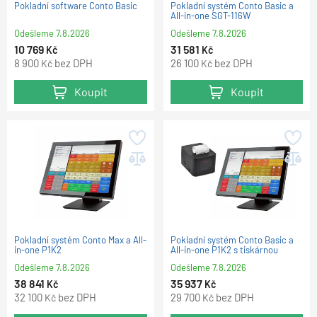
Pokladní software Conto Basic
Pokladní systém Conto Basic a
All-in-one SGT-116W
Odešleme
7.8.2026
Odešleme
7.8.2026
10 769
31 581
Kč
Kč
8 900
bez DPH
26 100
bez DPH
Kč
Kč
Koupit
Koupit
Pokladní systém Conto Max a All-
Pokladní systém Conto Basic a
in-one P1K2
All-in-one P1K2 s tiskárnou
Odešleme
7.8.2026
Odešleme
7.8.2026
38 841
35 937
Kč
Kč
32 100
bez DPH
29 700
bez DPH
Kč
Kč