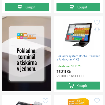
Koupit
Koupit
Pokladní systém Conto Standard
a All-in-one P1K2
Odešleme
7.8.2026
35 211
Kč
29 100
bez DPH
Kč
Koupit