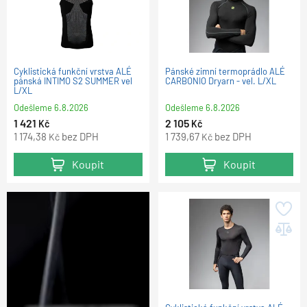
Cyklistická funkční vrstva ALÉ
Pánské zimní termoprádlo ALÉ
pánská INTIMO S2 SUMMER vel
CARBONIO Dryarn - vel. L/XL
L/XL
Odešleme
6.8.2026
Odešleme
6.8.2026
1 421
2 105
Kč
Kč
1 174,38
bez DPH
1 739,67
bez DPH
Kč
Kč
Koupit
Koupit