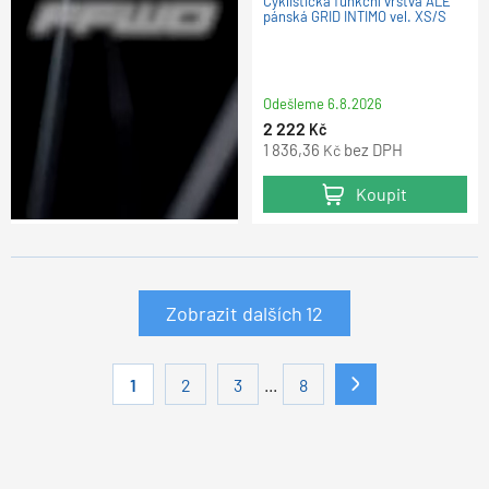
Cyklistická funkční vrstva ALÉ
pánská GRID INTIMO vel. XS/S
Odešleme
6.8.2026
2 222
Kč
1 836,36
bez DPH
Kč
Koupit
Zobrazit dalších
12
...
1
2
3
8