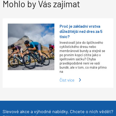
Mohlo by Vás zajímat
Proč je základní vrstva
důležitější než dres za 5
tisíc?
Investovali jste do špičkového
cyklistického dresu nebo
membránové bundy a stejně se
po prvním kopci cítíte jako v
igelitovém sáčku? Chyba
pravděpodobně není ve vaší
bundě, ale v tom, co máte přímo
na
Číst více
Slevové akce a výhodné nabídky. Chcete o nich vědět?