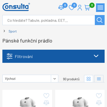
0
0
0
Sport
Pánské funkční prádlo
Filtrování
Výchozí
90 produktů