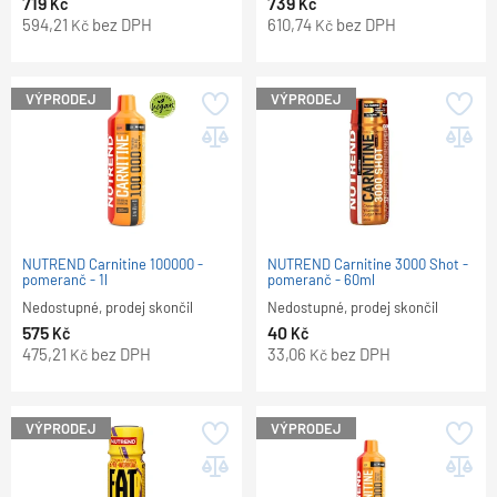
719
739
Kč
Kč
594,21
bez DPH
610,74
bez DPH
Kč
Kč
VÝPRODEJ
VÝPRODEJ
NUTREND Carnitine 100000 -
NUTREND Carnitine 3000 Shot -
pomeranč - 1l
pomeranč - 60ml
Nedostupné, prodej skončil
Nedostupné, prodej skončil
575
40
Kč
Kč
475,21
bez DPH
33,06
bez DPH
Kč
Kč
VÝPRODEJ
VÝPRODEJ