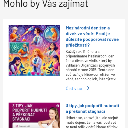
Mohlo by Vás zajímat
Mezinárodní den žen a
dívek ve vědě: Proč je
důležité podporovat rovné
příležitosti?
Každý rok 11. února si
připomínáme Mezinárodní den
žen a dívek ve vědě, který byl
vyhlášen Organizací spojených
národů v roce 2015. Tento den
zdůrazňuje klíčovou roli žen ve
vědě, technologiích, inženýrství
Číst více
3 tipy, jak podpořit hubnutí
a překonat stagnaci
Hýbete se, zdravě jíte, ale stejně
máte dojem, že na vaší postavě
to není tolik vidět? Máme tři tipy,