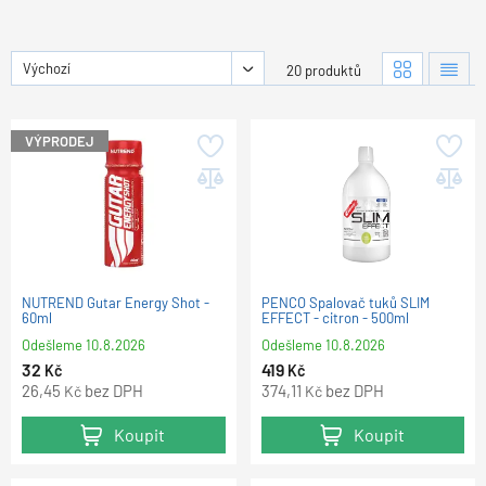
Výchozí
20 produktů
VÝPRODEJ
NUTREND Gutar Energy Shot -
PENCO Spalovač tuků SLIM
60ml
EFFECT - citron - 500ml
Odešleme
10.8.2026
Odešleme
10.8.2026
32
419
Kč
Kč
26,45
bez DPH
374,11
bez DPH
Kč
Kč
Koupit
Koupit