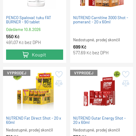
PENCO Spalovač tuku FAT
NUTREND Carnitine 3000 Shot -
BURNER - 90 tablet
pomeranč - 20 x 60ml
Odešleme
10.8.2026
550
Kč
Nedostupné, prodej skončil
491,07
bez DPH
Kč
699
Kč
577,69
bez DPH
Kč
Koupit
VÝPRODEJ
VÝPRODEJ
NUTREND Fat Direct Shot - 20 x
NUTREND Gutar Energy Shot -
60ml
20 x 60ml
Nedostupné, prodej skončil
Nedostupné, prodej skončil