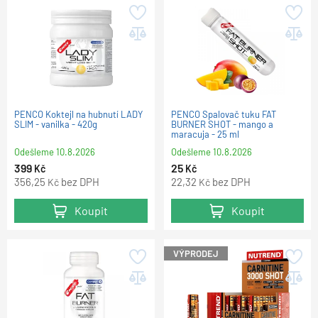
PENCO Koktejl na hubnutí LADY
PENCO Spalovač tuku FAT
SLIM - vanilka - 420g
BURNER SHOT - mango a
maracuja - 25 ml
Odešleme
10.8.2026
Odešleme
10.8.2026
399
25
Kč
Kč
356,25
bez DPH
22,32
bez DPH
Kč
Kč
Koupit
Koupit
VÝPRODEJ