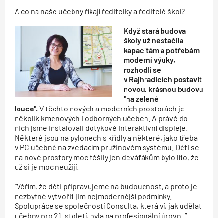
A co na naše učebny říkají ředitelky a ředitelé škol?
Když stará budova
školy už nestačila
kapacitám a potřebám
moderní výuky,
rozhodli se
v Rajhradicích postavit
novou, krásnou budovu
"na zelené
louce".
V těchto nových a moderních prostorách je
několik kmenových i odborných učeben. A právě do
nich jsme instalovali dotykové interaktivní displeje.
Některé jsou na pylonech s křídly a některé, jako třeba
v PC učebně na zvedacím pružinovém systému. Děti se
na nové prostory moc těšily jen deváťákům bylo líto, že
už si je moc neužijí.
"Věřím, že děti připravujeme na budoucnost, a proto je
nezbytné vytvořit jim nejmodernější podmínky.
Spolupráce se společností Consulta, která ví, jak udělat
učebny pro 21. století, byla na profesionální úrovni.”