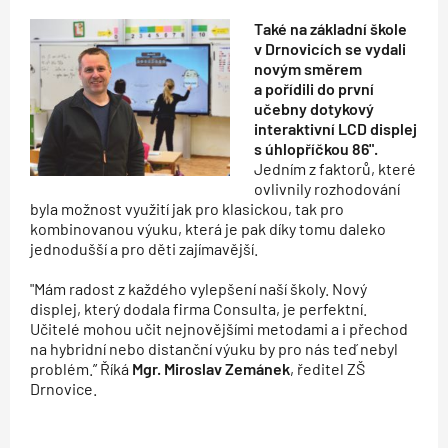
Také na základní škole
v Drnovicích se vydali
novým směrem
a pořídili do první
učebny dotykový
interaktivní LCD displej
s úhlopříčkou 86".
Jedním z faktorů, které
ovlivnily rozhodování
byla možnost využití jak pro klasickou, tak pro
kombinovanou výuku, která je pak díky tomu daleko
jednodušší a pro děti zajímavější.
"Mám radost z každého vylepšení naší školy. Nový
displej, který dodala firma Consulta, je perfektní.
Učitelé mohou učit nejnovějšími metodami a i přechod
na hybridní nebo distanční výuku by pro nás teď nebyl
problém.” Říká
Mgr. Miroslav Zemánek
, ředitel ZŠ
Drnovice.