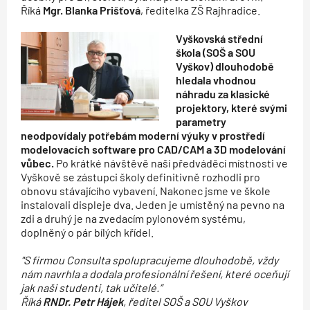
Říká
Mgr. Blanka Prišťová
, ředitelka ZŠ Rajhradice.
Vyškovská střední
škola (SOŠ a SOU
Vyškov) dlouhodobě
hledala vhodnou
náhradu za klasické
projektory, které svými
parametry
neodpovídaly potřebám moderní výuky v prostředí
modelovacích software pro CAD/CAM a 3D modelování
vůbec.
Po krátké návštěvě naší předváděcí místnosti ve
Vyškově se zástupci školy definitivně rozhodli pro
obnovu stávajícího vybavení. Nakonec jsme ve škole
instalovali displeje dva. Jeden je umístěný na pevno na
zdi a druhý je na zvedacím pylonovém systému,
doplněný o pár bílých křídel.
"S firmou Consulta spolupracujeme dlouhodobě, vždy
nám navrhla a dodala profesionální řešení, které oceňují
jak naši studenti, tak učitelé.”
Říká
RNDr. Petr Hájek
, ředitel SOŠ a SOU Vyškov