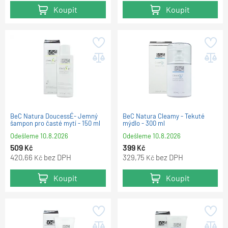
Koupit
Koupit
BeC Natura DoucessÉ- Jemný
BeC Natura Cleamy - Tekuté
šampon pro časté mytí - 150 ml
mýdlo - 300 ml
Odešleme
10.8.2026
Odešleme
10.8.2026
509
399
Kč
Kč
420,66
bez DPH
329,75
bez DPH
Kč
Kč
Koupit
Koupit