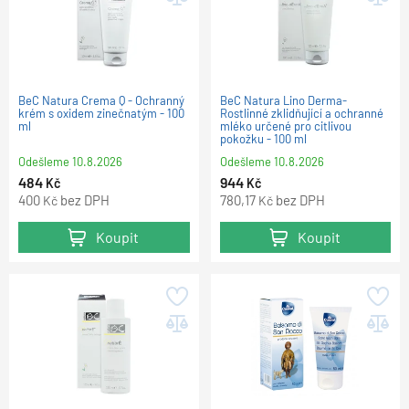
BeC Natura Crema Q - Ochranný
BeC Natura Lino Derma-
krém s oxidem zinečnatým - 100
Rostlinné zklidňující a ochranné
ml
mléko určené pro citlivou
pokožku - 100 ml
Odešleme
10.8.2026
Odešleme
10.8.2026
484
944
Kč
Kč
400
bez DPH
780,17
bez DPH
Kč
Kč
Koupit
Koupit