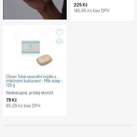
225
Kč
185,95
bez DPH
Kč
Cliven Tuhé neutrální mýdlo s
mléčnými kulturami - Milk soap -
125 g
Nedostupné, prodej skončil
79
Kč
65,29
bez DPH
Kč