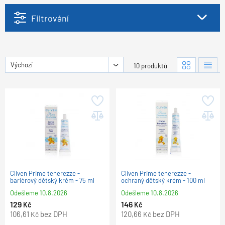
Filtrování
Výchozí
10 produktů
Cliven Prime tenerezze -
Cliven Prime tenerezze -
bariérový dětský krém - 75 ml
ochraný dětský krém - 100 ml
Odešleme
10.8.2026
Odešleme
10.8.2026
129
146
Kč
Kč
106,61
bez DPH
120,66
bez DPH
Kč
Kč