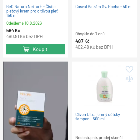
BeC Natura NettarÉ - Čistící
Cosval Balzám Sv. Rocha - 50 ml
pleťový krém pro citlivou pleť -
150 ml
Odešleme
10.8.2026
594
Kč
Obvykle do 7 dnů
490,91
bez DPH
Kč
487
Kč
402,48
bez DPH
Kč
Koupit
Cliven Ultra jemný dětský
šampon - 500 ml
Nedostupné, prodej skončil