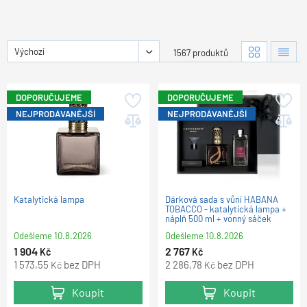
Výchozí
1567 produktů
DOPORUČUJEME
DOPORUČUJEME
NEJPRODÁVANĚJŠÍ
NEJPRODÁVANĚJŠÍ
Katalytická lampa
Dárková sada s vůní HABANA
TOBACCO - katalytická lampa +
náplň 500 ml + vonný sáček
Odešleme
10.8.2026
Odešleme
10.8.2026
1 904
2 767
Kč
Kč
1 573,55
bez DPH
2 286,78
bez DPH
Kč
Kč
Koupit
Koupit