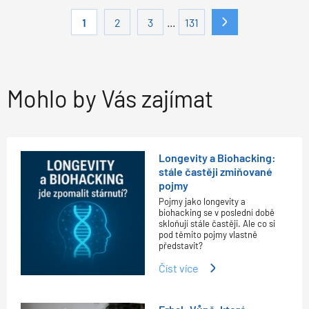
...
1
2
3
131
Mohlo by Vás zajímat
Longevity a Biohacking:
stále častěji zmiňované
pojmy
Pojmy jako longevity a
biohacking se v poslední době
skloňují stále častěji. Ale co si
pod těmito pojmy vlastně
představit?
Číst více