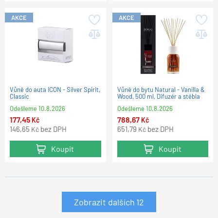
AKCE
AKCE
Vůně do auta ICON - Silver Spirit,
Vůně do bytu Natural - Vanilla &
Classic
Wood, 500 ml, Difuzér a stébla
Odešleme
10.8.2026
Odešleme
10.8.2026
177,45
788,67
Kč
Kč
146,65
bez DPH
651,79
bez DPH
Kč
Kč
Koupit
Koupit
Zobrazit dalších
12