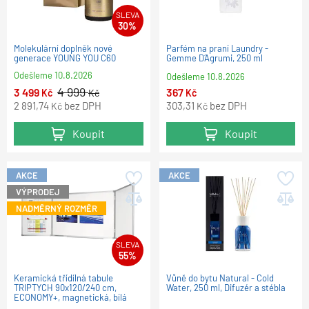
SLEVA
30%
Molekulární doplněk nové
Parfém na praní Laundry -
generace YOUNG YOU C60
Gemme D´Agrumi, 250 ml
Odešleme
10.8.2026
Odešleme
10.8.2026
4 999
3 499
367
Kč
Kč
Kč
2 891,74
bez DPH
303,31
bez DPH
Kč
Kč
Koupit
Koupit
AKCE
AKCE
VÝPRODEJ
NADMĚRNÝ ROZMĚR
SLEVA
55%
Keramická třídílná tabule
Vůně do bytu Natural - Cold
TRIPTYCH 90x120/240 cm,
Water, 250 ml, Difuzér a stébla
ECONOMY+, magnetická, bílá