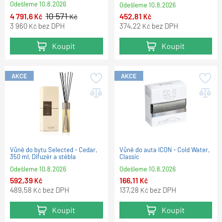
Odešleme
10.8.2026
Odešleme
10.8.2026
10 571
4 791,6
452,81
Kč
Kč
Kč
3 960
bez DPH
374,22
bez DPH
Kč
Kč
Koupit
Koupit
AKCE
AKCE
Vůně do bytu Selected - Cedar,
Vůně do auta ICON - Cold Water,
350 ml, Difuzér a stébla
Classic
Odešleme
10.8.2026
Odešleme
10.8.2026
592,39
166,11
Kč
Kč
489,58
bez DPH
137,28
bez DPH
Kč
Kč
Koupit
Koupit