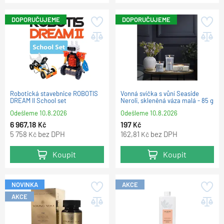
DOPORUČUJEME
DOPORUČUJEME
Robotická stavebnice ROBOTIS
Vonná svíčka s vůní Seaside
DREAM II School set
Neroli, skleněná váza malá - 85 g
Odešleme
10.8.2026
Odešleme
10.8.2026
6 967,18
197
Kč
Kč
5 758
bez DPH
162,81
bez DPH
Kč
Kč
Koupit
Koupit
NOVINKA
AKCE
AKCE