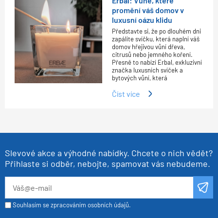
Erbal: Vůně, které
promění váš domov v
luxusní oázu klidu
Představte si, že po dlouhém dni
zapálíte svíčku, která naplní váš
domov hřejivou vůní dřeva,
citrusů nebo jemného koření.
Přesně to nabízí Erbal, exkluzivní
značka luxusních svíček a
bytových vůní, která
Číst více
Slevové akce a výhodné nabídky. Chcete o nich vědět?
Přihlaste si odběr, nebojte, spamovat vás nebudeme.
Souhlasím se zpracováním osobních údajů.