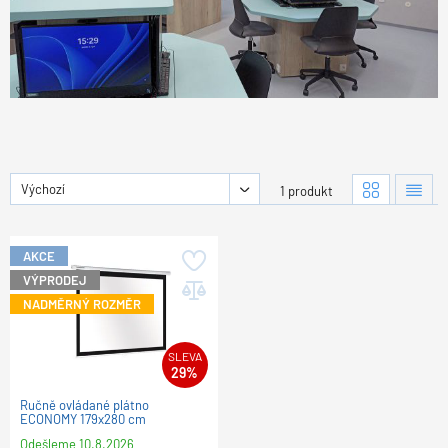
Výchozí
1 produkt
AKCE
VÝPRODEJ
NADMĚRNÝ ROZMĚR
SLEVA
29%
Ručně ovládané plátno
ECONOMY 179x280 cm
Odešleme
10.8.2026