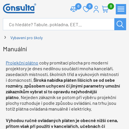
0
0
0
Vybavení pro školy
Manuální
Projekční plátno
coby promítací plocha pro moderní
projektory je dnes nedílnou součástí mnoha kanceláří,
zasedacích místností, školních tříd a výukových místností
i domácností.
Široká nabídka pláten lišících se od sebe
rozměry, způsobem uchycení či jinými parametry umožní
zákazníkům vybrat si to opravdu nejvhodnější
plátno
. Nejeden zákazník se potom při výběru projekční
plochy rozhoduje i podle způsobu ovládání, na trhu jsou
totiž plátna ovládaná manuálně i elektricky.
Výhodou ručně ovládaných pláten je obecně nižší cena,
přitom však při použití v kancelářích, učebnách či