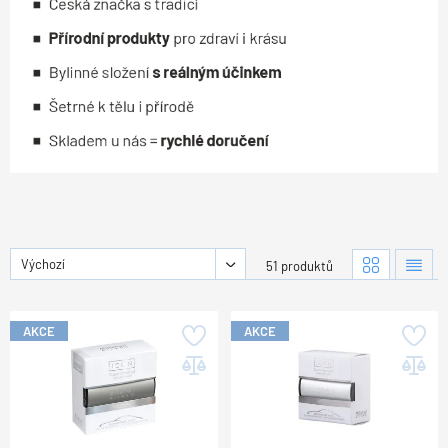
Výchozí
51 produktů
AKCE
AKCE