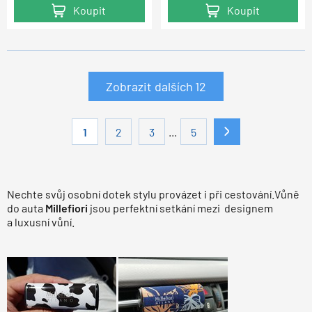
Koupit
Koupit
Zobrazit dalších
12
...
1
2
3
5
Nechte svůj osobní dotek stylu provázet i při cestování.Vůně
do auta
Millefiori
jsou perfektní setkání mezi
designem
a luxusní vůní.