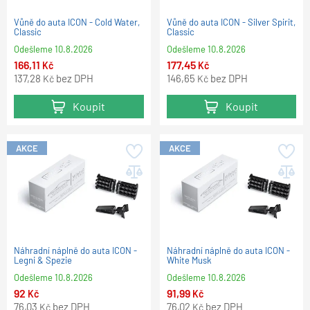
Vůně do auta ICON - Cold Water,
Vůně do auta ICON - Silver Spirit,
Classic
Classic
Odešleme
10.8.2026
Odešleme
10.8.2026
166,11
177,45
Kč
Kč
137,28
bez DPH
146,65
bez DPH
Kč
Kč
Koupit
Koupit
AKCE
AKCE
Náhradní náplně do auta ICON -
Náhradní náplně do auta ICON -
Legni & Spezie
White Musk
Odešleme
10.8.2026
Odešleme
10.8.2026
92
91,99
Kč
Kč
76,03
bez DPH
76,02
bez DPH
Kč
Kč