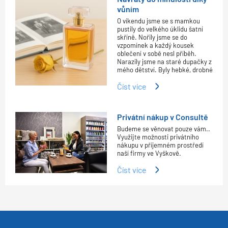
vůním
O víkendu jsme se s mamkou
pustily do velkého úklidu šatní
skříně. Nořily jsme se do
vzpomínek a každý kousek
oblečení v sobě nesl příběh.
Narazily jsme na staré dupačky z
mého dětství. Byly hebké, drobné
Číst více
Privátní nákup v Consultě
Budeme se věnovat pouze vám..
Využijte možnosti privátního
nákupu v příjemném prostředí
naší firmy ve Vyškově.
Číst více