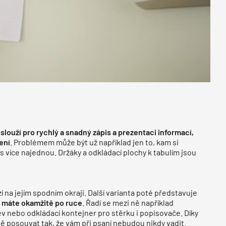
é slouží pro rychlý a snadný zápis a prezentaci informací,
ení
. Problémem může být už například jen to, kam si
s více najednou. Držáky a odkládací plochy k tabulím jsou
í na jejím spodním okraji. Další varianta poté představuje
h máte okamžitě po ruce
. Řadí se mezi ně například
v nebo odkládací kontejner pro stěrku i popisovače. Díky
 posouvat tak, že vám při psaní nebudou nikdy vadit.