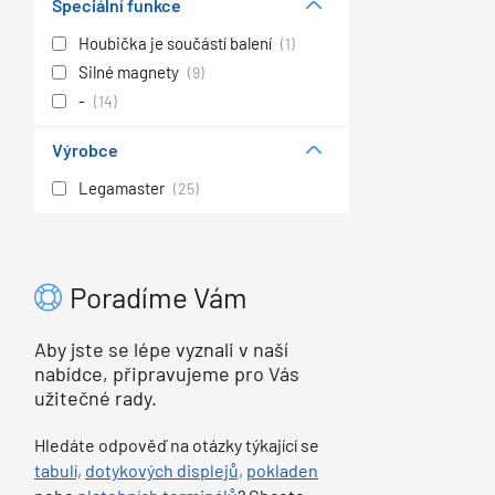
Speciální funkce
Houbička je součástí balení
(1)
Silné magnety
(9)
-
(14)
Výrobce
Legamaster
(25)
Poradíme Vám
Aby jste se lépe vyznali v naší
nabídce, připravujeme pro Vás
užitečné rady.
Hledáte odpověď na otázky týkající se
tabulí,
dotykových displejů,
pokladen