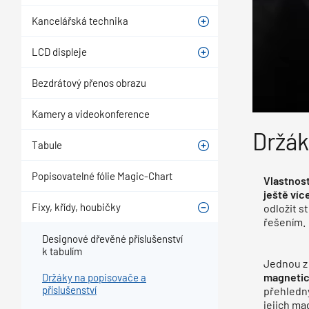
Kancelářská technika
LCD displeje
Bezdrátový přenos obrazu
Kamery a videokonference
Držák
Tabule
Popisovatelné fólie Magic-Chart
Vlastnos
ještě víc
Fixy, křídy, houbičky
odložit s
řešením.
Designové dřevěné příslušenství
k tabulím
Jednou z 
magnetick
Držáky na popisovače a
příslušenství
přehledný
jejich ma