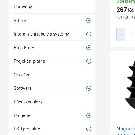
Odešle
Paravány
267
Kč
K
220,66
Vitríny
Interaktivní tabule a systémy
Projektory
Projekční plátna
Ozvučení
Software
Káva a doplňky
Drogerie
Magneti
EKO produkty
popisov