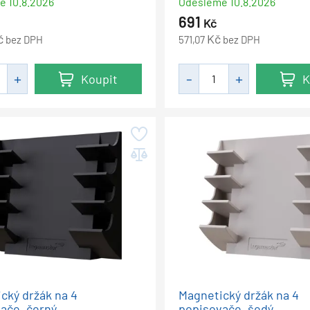
me
10.8.2026
Odešleme
10.8.2026
691
Kč
č
Kč
bez DPH
571,07
bez DPH
Koupit
K
cký držák na 4
Magnetický držák na 4
ače, černý
popisovače, šedý