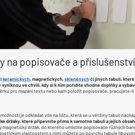
y na popisovače a příslušenství
ti
keramických
, magnetických,
skleněných
či jiných tabulí, kter
e vyniknou ve chvíli, kdy si k nim pořídíte vhodné doplňky a vybav
těrku pro mazání textu nebo kam položit popisovače, pracujete-li 
možností je odkládat vše na lištu, která se u většiny tabulí nacház
é držáky, které připevníte přímo k samotné tabuli a jejich obsa
 magnetický držák, do kterého umístíte popisovače různých bare
gnetickým vlastnostem s nimi můžete po povrchu tabule libovolně