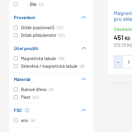
Bílá
(3)
Magneti
Provedení
pro skl
Držák popisovačů
(12)
Odešle
Držák příslušenství
(12)
451
Kč
K
372,73
Účel použití
Magnetická tabule
(15)
Skleněná / magnetická tabule
(9)
Materiál
Bukové dřevo
(3)
Plast
(21)
FSC
ano
(4)