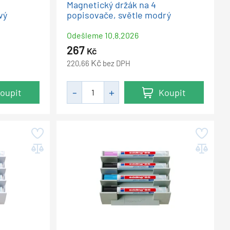
Magnetický držák na 4
vý
popisovače, světle modrý
Odešleme
10.8.2026
267
Kč
Kč
220,66
bez DPH
oupit
Koupit