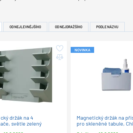
OD NEJLEVNĚJŠÍHO
OD NEJDRAŽŠÍHO
PODLE NÁZVU
NOVINKA
cký držák na 4
Magnetický držák na pří
ače, světle zelený
pro skleněné tabule, Chi