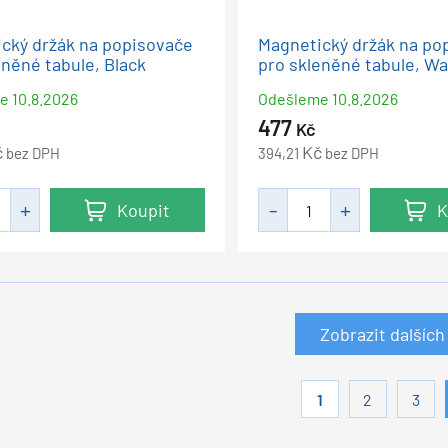
cký držák na popisovače
Magnetický držák na po
eněné tabule, Black
pro skleněné tabule, W
me
10.8.2026
Odešleme
10.8.2026
477
Kč
č
Kč
bez DPH
394,21
bez DPH
Koupit
K
Zobrazit dalších
1
2
3