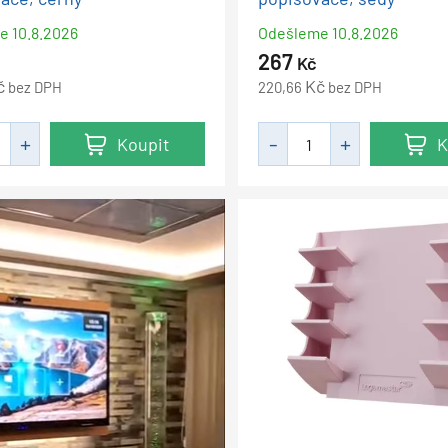
me
10.8.2026
Odešleme
10.8.2026
267
Kč
č
Kč
bez DPH
220,66
bez DPH
Koupit
K