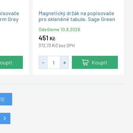
pisovače
Magnetický držák na popisovače
arm Grey
pro skleněné tabule, Sage Green
Odešleme
10.8.2026
451
Kč
Kč
372,73
bez DPH
oupit
Koupit
12