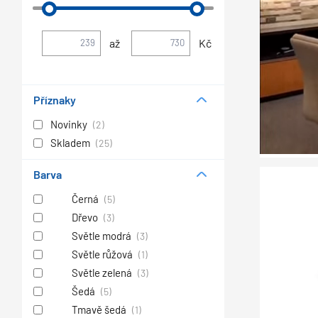
až
Kč
Příznaky
Novinky
(2)
Skladem
(25)
Barva
Černá
(5)
Dřevo
(3)
Světle modrá
(3)
Světle růžová
(1)
Světle zelená
(3)
Šedá
(5)
Tmavě šedá
(1)