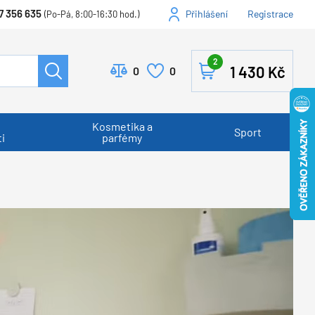
7 356 635
Přihlášení
Registrace
(Po-Pá, 8:00-16:30 hod.)
2
1 430
Kč
0
0
Kosmetika a
Sport
i
parfémy