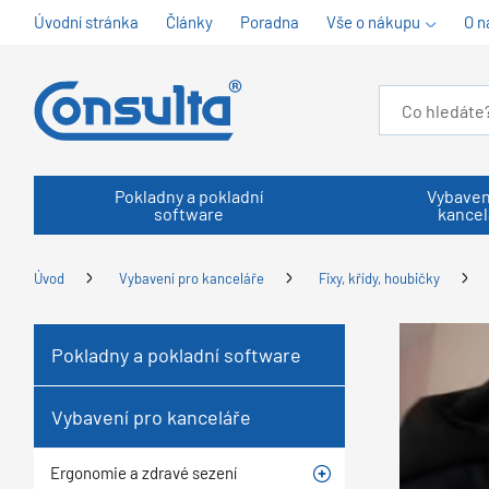
Úvodní stránka
Články
Poradna
Vše o nákupu
O n
Pokladny a pokladní
Vybaven
software
kancel
Úvod
Vybavení pro kanceláře
Fixy, křídy, houbičky
Pokladny a pokladní software
Vybavení pro kanceláře
Ergonomie a zdravé sezení