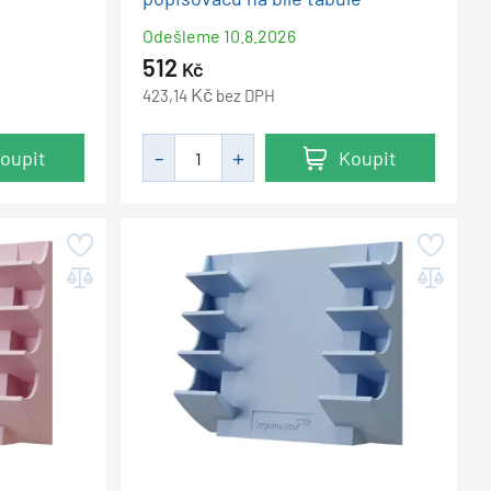
Odešleme
10.8.2026
512
Kč
Kč
423,14
bez DPH
oupit
Koupit