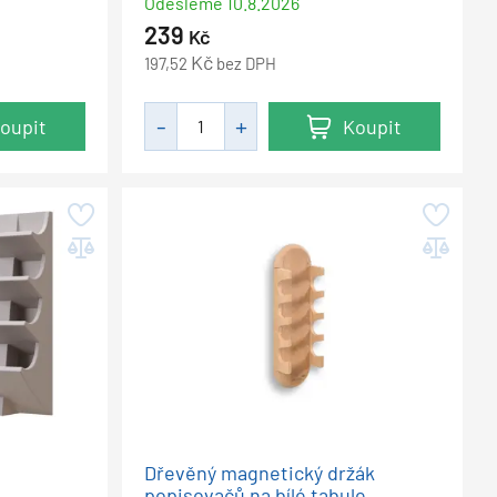
Odešleme
10.8.2026
239
Kč
Kč
197,52
bez DPH
oupit
Koupit
Dřevěný magnetický držák
popisovačů na bílé tabule