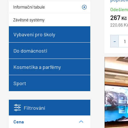
Informační tabule
Odešle
267
Kč
Závěsné systémy
K
220,66
Vybavení pro školy
Do domácnosti
Kosmetika a parfémy
Sport
Filtrování
Cena