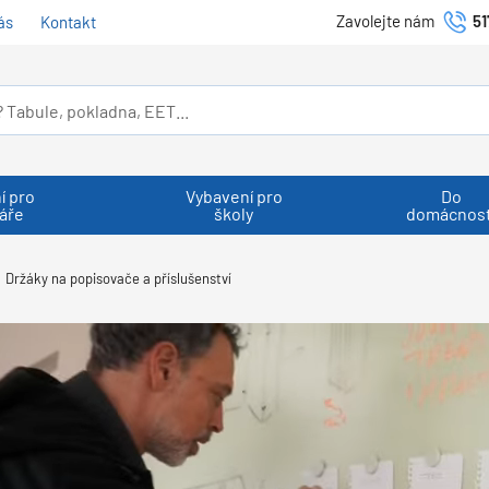
Zavolejte nám
51
ás
Kontakt
í pro
Vybavení pro
Do
áře
školy
domácnost
Držáky na popisovače a příslušenství