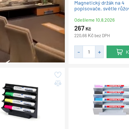
Magnetický držák na 4
popisovače, světle růžo
Odešleme
10.8.2026
267
Kč
Kč
220,66
bez DPH
K