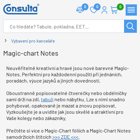
0
0
0
Vybavení pro kanceláře
Magic-chart Notes
Neuvěřitelně kreativní a hravé jsou nové barevné Magic-
Notes. Perfektní pro každodenní použití při jednáních,
poradách, výuce jazyků a jiných dovedností.
Oboustranně popisovatelné čtverečky nebo obdélníčky
sami drží na zdi,
tabuli
nebo nábytku. Lze s nimi snadno
pohybovat, opakovaně je mazat a znovu popisovat.
Vyzkoušejte je a uvidíte jak jsou skvělé a atraktivní pro
Vaše kolegy nebo zákazníky.
Přečtěte si více o Magic-Chart fóliích a Magic-Chart Notes
samodržících štítcích
>>> ZDE <<<
.