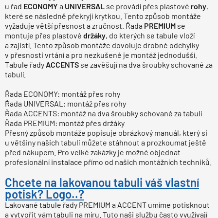
u řad
ECONOMY
a
UNIVERSAL
se provádí přes plastové
rohy
,
které se následně překryjí krytkou. Tento způsob montáže
vyžaduje větší přesnost a zručnost. Řada
PREMIUM
se
montuje přes plastové
držáky
, do kterých se tabule vloží
a zajistí. Tento způsob montáže dovoluje drobné odchylky
v přesnosti vrtání a pro nezkušené je montáž jednodušší.
Tabule řady
ACCENTS
se zavěšují na dva šroubky schované za
tabulí.
Řada ECONOMY: montáž přes rohy
Řada UNIVERSAL: montáž přes rohy
Řada ACCENTS: montáž na dva šroubky schované za tabulí
Řada PREMIUM: montáž přes držáky
Přesný způsob montáže popisuje obrázkový manuál, který si
u většiny našich tabulí můžete stáhnout a prozkoumat ještě
před nákupem. Pro velké zakázky je možné objednat
profesionální instalace přímo od našich montážních techniků.
Chcete na lakovanou tabuli váš vlastní
potisk? Logo..?
Lakované tabule řady PREMIUM a ACCENT umíme potisknout
a vytvořit vám tabuli na míru. Tuto naši službu často využívají