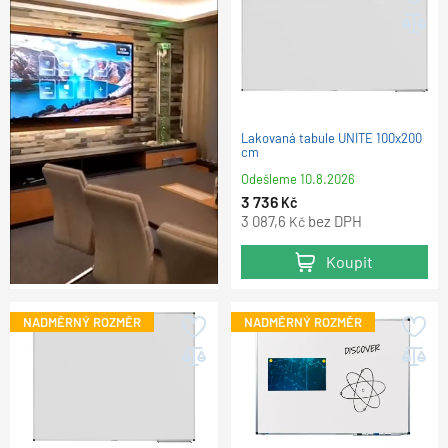
Lakovaná tabule UNITE 100x200
cm
Odešleme
10.8.2026
3 736
Kč
3 087,6
bez DPH
Kč
Koupit
NADMĚRNÝ ROZMĚR
NADMĚRNÝ ROZMĚR