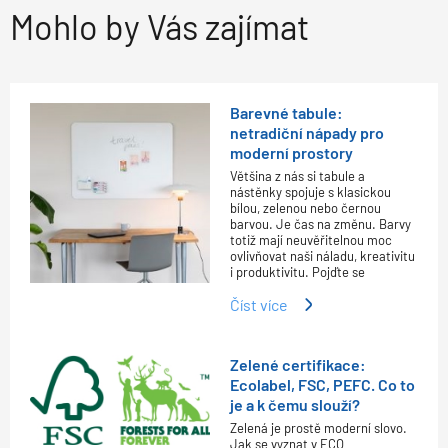
Mohlo by Vás zajímat
Barevné tabule:
netradiční nápady pro
moderní prostory
Většina z nás si tabule a
nástěnky spojuje s klasickou
bílou, zelenou nebo černou
barvou. Je čas na změnu. Barvy
totiž mají neuvěřitelnou moc
ovlivňovat naši náladu, kreativitu
i produktivitu. Pojďte se
Číst více
Zelené certifikace:
Ecolabel, FSC, PEFC. Co to
je a k čemu slouží?
Zelená je prostě moderní slovo.
Jak se vyznat v ECO