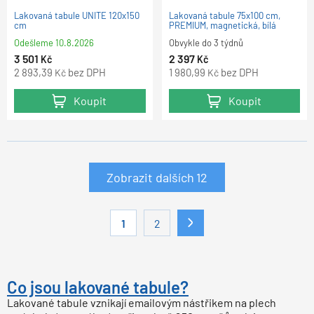
Lakovaná tabule UNITE 120x150
Lakovaná tabule 75x100 cm,
cm
PREMIUM, magnetická, bílá
Odešleme
10.8.2026
Obvykle do 3 týdnů
3 501
2 397
Kč
Kč
2 893,39
bez DPH
1 980,99
bez DPH
Kč
Kč
Koupit
Koupit
Zobrazit dalších
12
1
2
Co jsou lakované tabule?
Lakované tabule vznikají emailovým nástřikem na plech