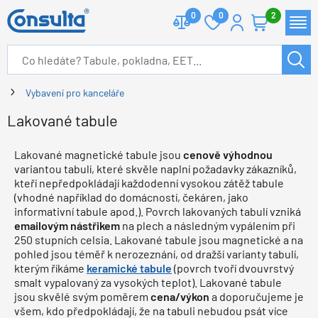
0
0
2
Vybavení pro kanceláře
Lakované tabule
Lakované magnetické tabule jsou
cenově výhodnou
variantou tabulí, které skvěle naplní požadavky zákazníků,
kteří nepředpokládají každodenní vysokou zátěž tabule
(vhodné například do domácností, čekáren, jako
informativní tabule apod.). Povrch lakovaných tabulí vzniká
emailovým nástřikem
na plech a následným vypálením při
250 stupních celsia. Lakované tabule jsou magnetické a na
pohled jsou téměř k nerozeznání, od dražší varianty tabulí,
kterým říkáme
keramické tabule
(povrch tvoří dvouvrstvý
smalt vypalovaný za vysokých teplot). Lakované tabule
jsou skvělé svým poměrem
cena/výkon
a doporučujeme je
všem, kdo předpokládají, že na tabuli nebudou psát více