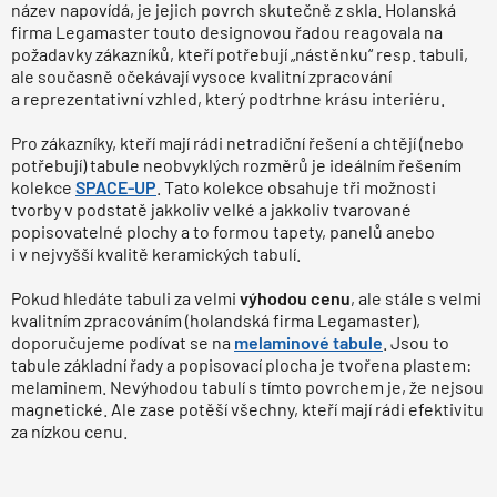
název napovídá, je jejich povrch skutečně z skla. Holanská
firma Legamaster touto designovou řadou reagovala na
požadavky zákazníků, kteří potřebují „nástěnku“ resp. tabuli,
ale současně očekávají vysoce kvalitní zpracování
a reprezentativní vzhled, který podtrhne krásu interiéru.
Pro zákazníky, kteří mají rádi netradiční řešení a chtějí (nebo
potřebují) tabule neobvyklých rozměrů je ideálním řešením
kolekce
SPACE-UP
. Tato kolekce obsahuje tři možnosti
tvorby v podstatě jakkoliv velké a jakkoliv tvarované
popisovatelné plochy a to formou tapety, panelů anebo
i v nejvyšší kvalitě keramických tabulí.
Pokud hledáte tabuli za velmi
výhodou cenu
, ale stále s velmi
kvalitním zpracováním (holandská firma Legamaster),
doporučujeme podívat se na
melaminové tabule
. Jsou to
tabule základní řady a popisovací plocha je tvořena plastem:
melaminem. Nevýhodou tabulí s tímto povrchem je, že nejsou
magnetické. Ale zase potěší všechny, kteří mají rádi efektivitu
za nízkou cenu.