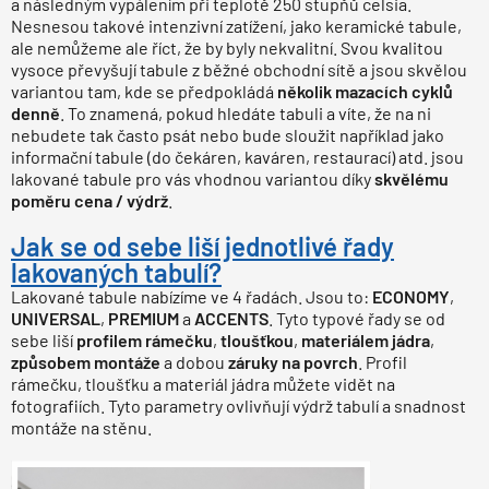
a následným vypálením při teplotě 250 stupňů celsia.
Nesnesou takové intenzivní zatížení, jako keramické tabule,
ale nemůžeme ale říct, že by byly nekvalitní. Svou kvalitou
vysoce převyšují tabule z běžné obchodní sítě a jsou skvělou
variantou tam, kde se předpokládá
několik mazacích cyklů
denně
. To znamená, pokud hledáte tabuli a víte, že na ni
nebudete tak často psát nebo bude sloužit například jako
informační tabule (do čekáren, kaváren, restaurací) atd. jsou
lakované tabule pro vás vhodnou variantou díky
skvělému
poměru cena / výdrž
.
Jak se od sebe liší jednotlivé řady
lakovaných tabulí?
Lakované tabule nabízíme ve 4 řadách. Jsou to:
ECONOMY
,
UNIVERSAL
,
PREMIUM
a
ACCENTS
. Tyto typové řady se od
sebe liší
profilem rámečku
,
tloušťkou
,
materiálem jádra
,
způsobem montáže
a dobou
záruky na povrch
. Profil
rámečku, tloušťku a materiál jádra můžete vidět na
fotografiích. Tyto parametry ovlivňují výdrž tabulí a snadnost
montáže na stěnu.