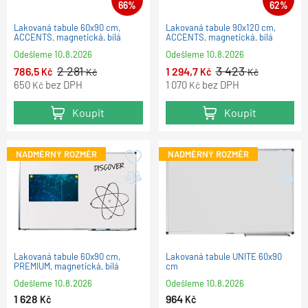
66%
62%
Lakovaná tabule 60x90 cm,
Lakovaná tabule 90x120 cm,
ACCENTS, magnetická, bílá
ACCENTS, magnetická, bílá
Odešleme
10.8.2026
Odešleme
10.8.2026
2 281
3 423
786,5
1 294,7
Kč
Kč
Kč
Kč
650
bez DPH
1 070
bez DPH
Kč
Kč
Koupit
Koupit
NADMĚRNÝ ROZMĚR
NADMĚRNÝ ROZMĚR
Lakovaná tabule 60x90 cm,
Lakovaná tabule UNITE 60x90
PREMIUM, magnetická, bílá
cm
Odešleme
10.8.2026
Odešleme
10.8.2026
1 628
964
Kč
Kč