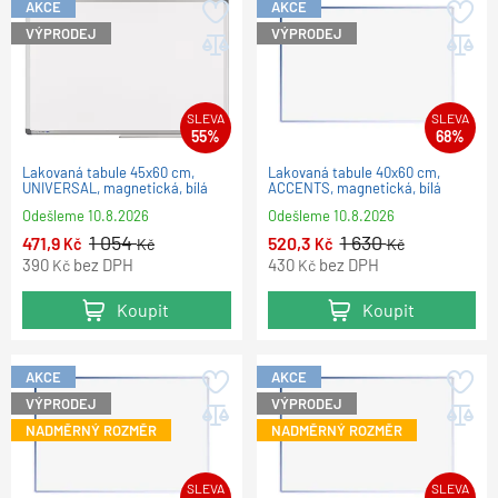
AKCE
AKCE
VÝPRODEJ
VÝPRODEJ
SLEVA
SLEVA
55%
68%
Lakovaná tabule 45x60 cm,
Lakovaná tabule 40x60 cm,
UNIVERSAL, magnetická, bílá
ACCENTS, magnetická, bílá
Odešleme
10.8.2026
Odešleme
10.8.2026
1 054
1 630
471,9
520,3
Kč
Kč
Kč
Kč
390
bez DPH
430
bez DPH
Kč
Kč
Koupit
Koupit
AKCE
AKCE
VÝPRODEJ
VÝPRODEJ
NADMĚRNÝ ROZMĚR
NADMĚRNÝ ROZMĚR
SLEVA
SLEVA