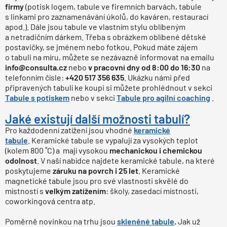
firmy
(potisk logem, tabule ve firemních barvách, tabule
s linkami pro zaznamenávání úkolů, do kaváren, restaurací
apod.). Dále jsou tabule ve vlastním stylu oblíbeným
a netradičním dárkem. Třeba s obrázkem oblíbené dětské
postavičky, se jménem nebo fotkou. Pokud máte zájem
o tabuli na míru, můžete se nezávazně informovat na emailu
info@consulta.cz
nebo
v pracovní dny od 8:00 do 16:30
na
telefonním čísle:
+420 517 356 635
. Ukázku námi před
připravených tabulí ke koupi si můžete prohlédnout v sekci
Tabule s potiskem
nebo v sekci
Tabule pro agilní coaching
.
Jaké existují další možnosti tabulí?
Pro každodenní zatížení jsou vhodné
keramické
tabule
. Keramické tabule se vypalují za vysokých teplot
(kolem 800 ˚C) a mají vysokou
mechanickou i chemickou
odolnost
. V naší nabídce najdete keramické tabule, na které
poskytujeme
záruku na povrch i 25 let
. Keramické
magnetické tabule jsou pro své vlastnosti skvělé do
místností s
velkým zatížením
: školy, zasedací místnosti,
coworkingová centra atp.
Poměrně novinkou na trhu jsou
skleněné tabule
.
Jak už