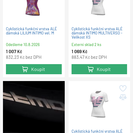
Cyklistická funkční vrstva ALÉ
Cyklistická funkční vrstva ALÉ
dámská LILIUM INTIMO vel. M
dámská INTIMO MULTIVERSO -
Velikost XS
Odešleme
10.8.2026
Externí sklad 2 ks
1 007
1 069
Kč
Kč
832,23
bez DPH
883,47
bez DPH
Kč
Kč
Koupit
Koupit
Cyklistická funkční vrstva ALÉ