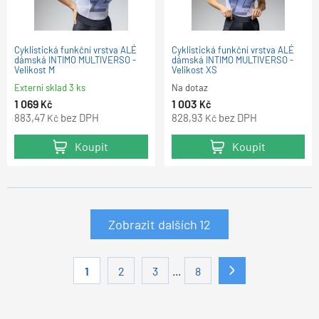
Cyklistická funkční vrstva ALÉ
Cyklistická funkční vrstva ALÉ
dámská INTIMO MULTIVERSO -
dámská INTIMO MULTIVERSO -
Velikost M
Velikost XS
Externí sklad 3 ks
Na dotaz
1 069
1 003
Kč
Kč
883,47
bez DPH
828,93
bez DPH
Kč
Kč
Koupit
Koupit
Zobrazit dalších
12
...
1
2
3
8