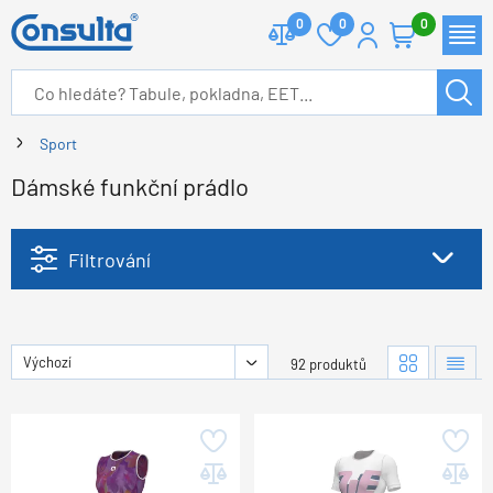
0
0
0
Sport
Dámské funkční prádlo
Filtrování
Výchozí
92 produktů