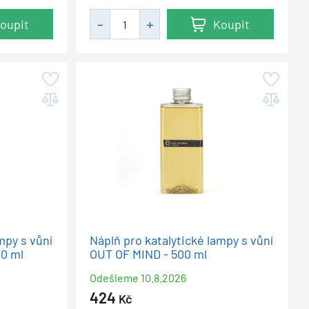
oupit
Koupit
mpy s vůní
Náplň pro katalytické lampy s vůní
0 ml
OUT OF MIND - 500 ml
Odešleme
10.8.2026
424
Kč