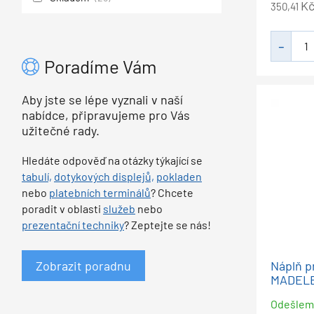
K
350,41
Poradíme Vám
Aby jste se lépe vyznali v naší
nabídce, připravujeme pro Vás
užitečné rady.
Hledáte odpověď na otázky týkající se
tabulí,
dotykových displejů,
pokladen
nebo
platebních terminálů
? Chcete
poradit v oblasti
služeb
nebo
prezentační techniky
? Zeptejte se nás!
Náplň p
Zobrazit poradnu
MADELE
Odešle