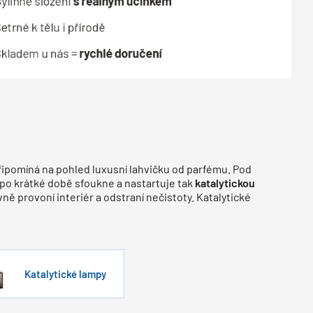
řipomíná na pohled luxusní lahvičku od parfému. Pod
í, po krátké době sfoukne a nastartuje tak
katalytickou
vně provoní interiér a odstraní nečistoty. Katalytické
Katalytické lampy