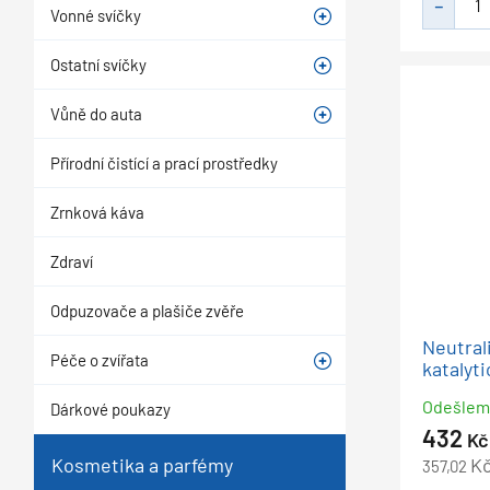
Vonné svíčky
Ostatní svíčky
Vůně do auta
Přírodní čistící a prací prostředky
Zrnková káva
Zdraví
Odpuzovače a plašiče zvěře
Neutral
Péče o zvířata
katalyt
Odešle
Dárkové poukazy
432
Kč
Kosmetika a parfémy
K
357,02