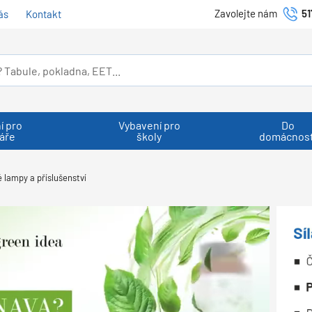
Zavolejte nám
51
ás
Kontakt
í pro
Vybavení pro
Do
áře
školy
domácnost
 lampy a příslušenství