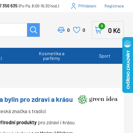
7 356 635
Přihlášení
Registrace
(Po-Pá, 8:00-16:30 hod.)
0
0
Kč
0
0
Kosmetika a
Sport
i
parfémy