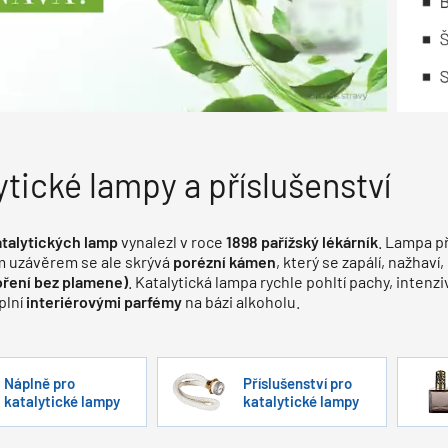
ytické lampy a příslušenství
atalytických lamp
vynalezl v roce
1898 pařížský lékárník
. Lampa p
 uzávěrem se ale skrývá
porézní kámen
, který se zapálí, nažhav
oření bez plamene)
. Katalytická lampa rychle pohltí pachy, intenzi
plní
interiérovými parfémy
na bázi alkoholu.
Náplně pro
Příslušenství pro
katalytické lampy
katalytické lampy