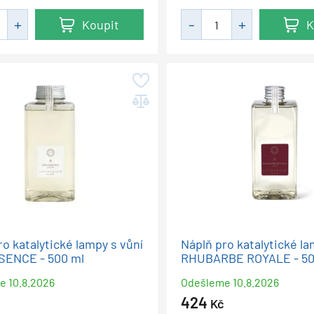
Koupit
K
ro katalytické lampy s vůní
Náplň pro katalytické la
SENCE - 500 ml
RHUBARBE ROYALE - 50
me
10.8.2026
Odešleme
10.8.2026
424
Kč