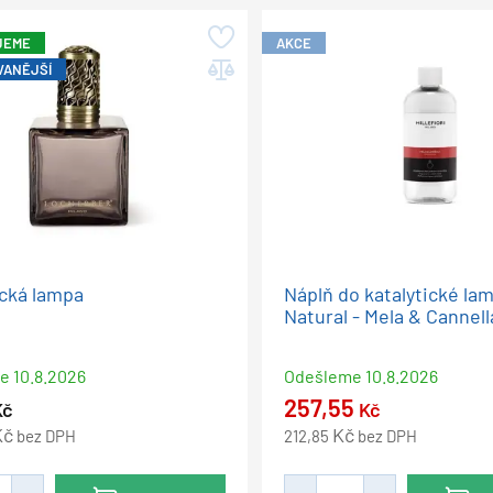
JEME
AKCE
VANĚJŠÍ
ická lampa
Náplň do katalytické la
Natural - Mela & Cannell
me
10.8.2026
Odešleme
10.8.2026
257,55
Kč
Kč
Kč
Kč
bez DPH
212,85
bez DPH