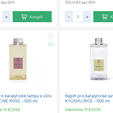
č
Kč
bez DPH
350,41
bez DPH
Koupit
K
ro katalytické lampy s vůní
Náplň pro katalytické la
INE ROSE - 500 ml
KYUSHU RICE - 500 ml
me
10.8.2026
Odešleme
10.8.2026