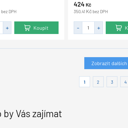
424
Kč
č
Kč
bez DPH
350,41
bez DPH
Koupit
K
Zobrazit dalších
1
2
3
4
 by Vás zajímat