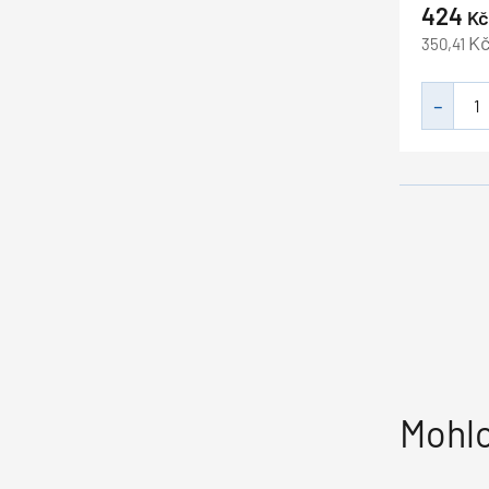
424
Kč
K
350,41
Mohlo