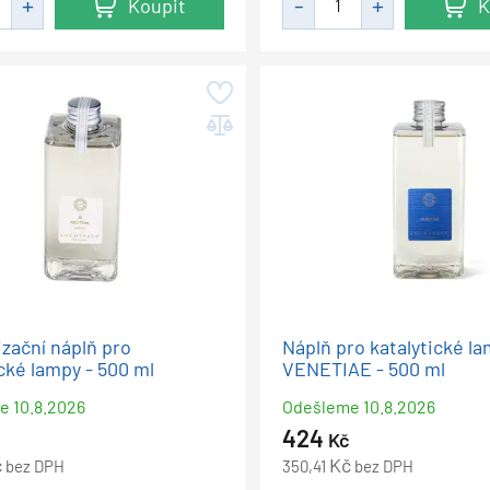
Koupit
K
izační náplň pro
Náplň pro katalytické la
ické lampy - 500 ml
VENETIAE - 500 ml
me
10.8.2026
Odešleme
10.8.2026
424
Kč
č
Kč
bez DPH
350,41
bez DPH