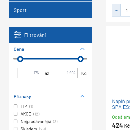
Sport
Filtrování
Cena
až
Kč
Příznaky
Náplň p
SPA ES
TIP
(1)
AKCE
(12)
Odešle
Nejprodávanější
(3)
424
Kč
Skladem
(29)