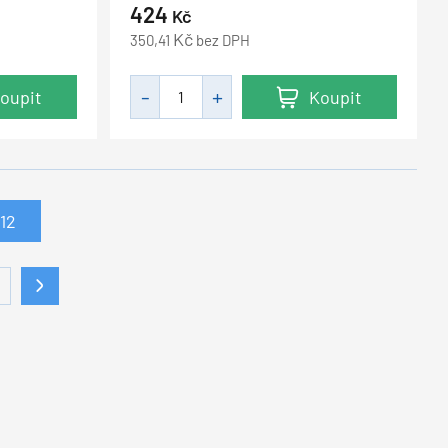
424
Kč
Kč
350,41
bez DPH
oupit
Koupit
12