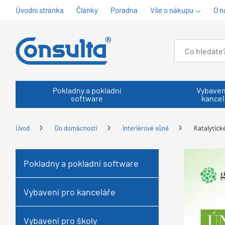
Úvodní stránka
Články
Poradna
Vše o nákupu
O n
Pokladny a pokladní
Vybaven
software
kancel
Úvod
Do domácnosti
Interiérové vůně
Katalytické
Pokladny a pokladní software
Vybavení pro kanceláře
Vybavení pro školy