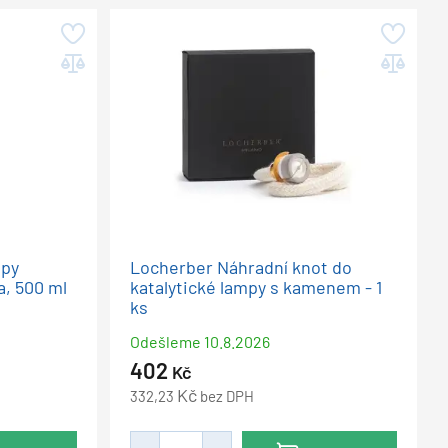
mpy
Locherber Náhradní knot do
a, 500 ml
katalytické lampy s kamenem - 1
ks
Odešleme
10.8.2026
402
Kč
Kč
332,23
bez DPH