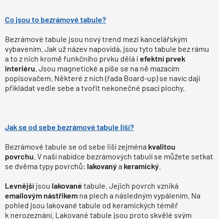
Co jsou to bezrámové tabule?
Bezrámové tabule jsou nový trend mezi kancelářským
vybavením. Jak už název napovídá, jsou tyto tabule bez rámu
a to z nich kromě funkčního prvku dělá i
efektní prvek
interiéru
. Jsou magnetické a píše se na ně mazacím
popisovačem. Některé z nich (řada Board-up) se navíc dají
přikládat vedle sebe a tvořit nekonečné psací plochy.
Jak se od sebe bezrámové tabule liší?
Bezrámové tabule se od sebe liší zejména
kvalitou
povrchu
. V naší nabídce bezrámových tabulí se můžete setkat
se dvěma typy povrchů:
lakovaný
a
keramický
.
Levnější
jsou
lakované
tabule. Jejich povrch vzniká
emailovým nástřikem
na plech a následným vypálením. Na
pohled jsou lakované tabule od keramických téměř
k nerozeznání. Lakované tabule jsou proto skvělé svým