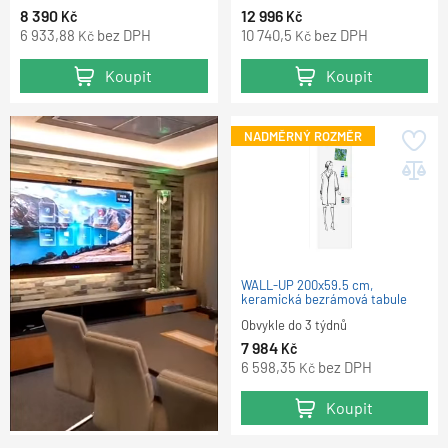
8 390
12 996
Kč
Kč
6 933,88
bez DPH
10 740,5
bez DPH
Kč
Kč
Koupit
Koupit
NADMĚRNÝ ROZMĚR
WALL-UP 200x59.5 cm,
keramická bezrámová tabule
Obvykle do 3 týdnů
7 984
Kč
6 598,35
bez DPH
Kč
Koupit