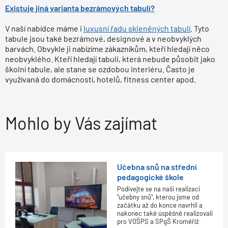
Existuje jiná varianta bezrámových tabulí?
V naší nabídce máme i
luxusní řadu skleněných tabulí
. Tyto
tabule jsou také bezrámové, designové a v neobvyklých
barvách. Obvykle ji nabízíme zákazníkům, kteří hledají něco
neobvyklého. Kteří hledají tabuli, která nebude působit jako
školní tabule, ale stane se ozdobou interiéru. Často je
využívaná do domácností, hotelů, fitness center apod.
Mohlo by Vás zajímat
Učebna snů na střední
pedagogické škole
Podívejte se na naši realizaci
"učebny snů", kterou jsme od
začátku až do konce navrhli a
nakonec také úspěšně realizovali
pro VOŠPS a SPgŠ Kroměříž