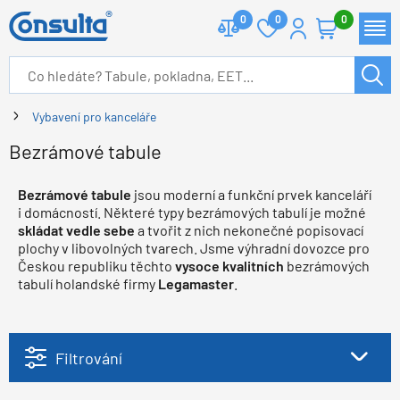
0
0
0
Vybavení pro kanceláře
Bezrámové tabule
Bezrámové tabule
jsou moderní a funkční prvek kanceláří
i domácností. Některé typy bezrámových tabulí je možné
skládat vedle sebe
a tvořit z nich nekonečné popisovací
plochy v libovolných tvarech. Jsme výhradní dovozce pro
Českou republiku těchto
vysoce kvalitních
bezrámových
tabulí holandské firmy
Legamaster
.
Filtrování