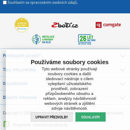
Souhlasím se zpracováním osobních údajů.
Potřebujete poradit?
Používáme soubory cookies
Tyto webové stránky používají
Tipy, triky a dotazy
soubory cookies a další
sledovací nástroje s cílem
O společnosti
vylepšení uživatelského
prostředí, zobrazení
přizpůsobeného obsahu a
Důležité informace
reklam, analýzy návštěvnosti
webových stránek a zjištění
zdroje návštěvnosti.
Copyright © 2022 Consulta Bürotechnik s.r.o. , Všechna práva vyhrazena.
UPRAVIT PŘEDVOLBY
SOUHLASÍM
Programia - internetové obchody