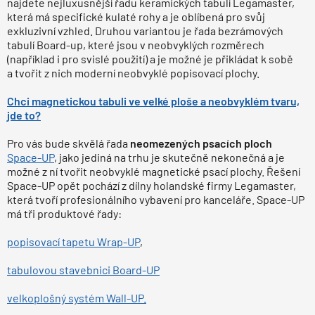
najdete nejluxusnější řadu keramických tabulí Legamaster,
která má specifické kulaté rohy a je oblíbená pro svůj
exkluzivní vzhled. Druhou variantou je řada bezrámových
tabulí Board-up, které jsou v neobvyklých rozměrech
(například i pro svislé použití) a je možné je přikládat k sobě
a tvořit z nich moderní neobvyklé popisovací plochy.
Chci magnetickou tabuli ve velké ploše a neobvyklém tvaru,
jde to?
Pro vás bude skvělá řada
neomezených psacích ploch
Space-UP
, jako jediná na trhu je skutečně nekonečná a je
možné z ní tvořit neobvyklé magnetické psací plochy. Řešení
Space-UP opět pochází z dílny holandské firmy Legamaster,
která tvoří profesionálního vybavení pro kanceláře. Space-UP
má tři produktové řady:
popisovací tapetu Wrap-UP
,
tabulovou stavebnici Board-UP
velkoplošný systém Wall-UP.