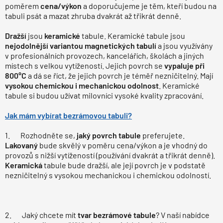
poměrem
cena/výkon
a doporučujeme je těm, kteří budou na
tabuli psát a mazat zhruba dvakrát až třikrát denně.
Dražší
jsou
keramické
tabule. Keramické tabule jsou
nejodolnější variantou magnetických tabulí
a jsou využívány
v profesionálních provozech, kancelářích, školách a jiných
místech s velkou vytížeností. Jejich povrch se
vypaluje při
800
°C
a dá se říct, že jejich povrch je téměř nezničitelný. Mají
vysokou chemickou i mechanickou odolnost
. Keramické
tabule si budou užívat milovníci vysoké kvality zpracování.
Jak mám vybírat bezrámovou tabuli?
1. Rozhodněte se,
jaký povrch tabule
preferujete.
Lakovaný
bude skvělý v poměru cena/výkon a je vhodný do
provozů s nižší vytížeností (používání dvakrát a třikrát denně).
Keramická
tabule bude dražší, ale její povrch je v podstatě
nezničitelný s vysokou mechanickou i chemickou odolností.
2. Jaký chcete mít
tvar bezrámové tabule
? V naší nabídce