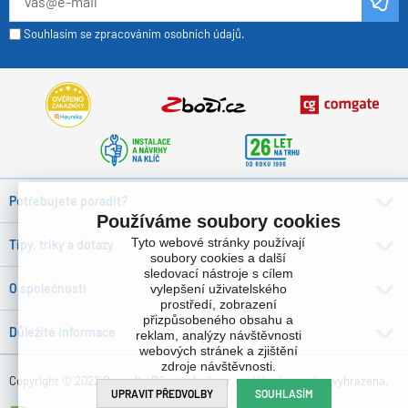
Souhlasím se zpracováním osobních údajů.
Potřebujete poradit?
Používáme soubory cookies
Tyto webové stránky používají
Tipy, triky a dotazy
soubory cookies a další
sledovací nástroje s cílem
O společnosti
vylepšení uživatelského
prostředí, zobrazení
přizpůsobeného obsahu a
Důležité informace
reklam, analýzy návštěvnosti
webových stránek a zjištění
zdroje návštěvnosti.
Copyright © 2022 Consulta Bürotechnik s.r.o. , Všechna práva vyhrazena.
UPRAVIT PŘEDVOLBY
SOUHLASÍM