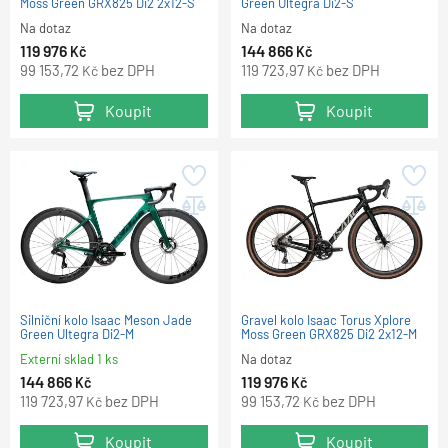
Moss Green GRX825 Di2 2x12-S
Green Ultegra Di2-S
Na dotaz
Na dotaz
119 976
144 866
Kč
Kč
99 153,72
bez DPH
119 723,97
bez DPH
Kč
Kč
Koupit
Koupit
Silniční kolo Isaac Meson Jade
Gravel kolo Isaac Torus Xplore
Green Ultegra Di2-M
Moss Green GRX825 Di2 2x12-M
Externí sklad 1 ks
Na dotaz
144 866
119 976
Kč
Kč
119 723,97
bez DPH
99 153,72
bez DPH
Kč
Kč
Koupit
Koupit