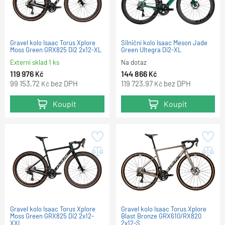
Gravel kolo Isaac Torus Xplore
Silniční kolo Isaac Meson Jade
Moss Green GRX825 Di2 2x12-XL
Green Ultegra Di2-XL
Externí sklad 1 ks
Na dotaz
119 976
144 866
Kč
Kč
99 153,72
bez DPH
119 723,97
bez DPH
Kč
Kč
Koupit
Koupit
Gravel kolo Isaac Torus Xplore
Gravel kolo Isaac Torus Xplore
Moss Green GRX825 Di2 2x12-
Blast Bronze GRX610/RX820
XXL
2x12-S