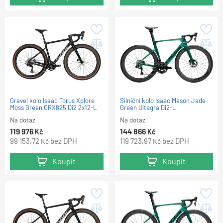
Gravel kolo Isaac Torus Xplore
Silniční kolo Isaac Meson Jade
Moss Green GRX825 Di2 2x12-L
Green Ultegra Di2-L
Na dotaz
Na dotaz
119 976
144 866
Kč
Kč
99 153,72
bez DPH
119 723,97
bez DPH
Kč
Kč
Koupit
Koupit