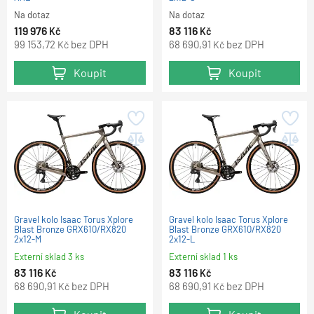
Na dotaz
Na dotaz
119 976
83 116
Kč
Kč
99 153,72
bez DPH
68 690,91
bez DPH
Kč
Kč
Koupit
Koupit
Gravel kolo Isaac Torus Xplore
Gravel kolo Isaac Torus Xplore
Blast Bronze GRX610/RX820
Blast Bronze GRX610/RX820
2x12-M
2x12-L
Externí sklad 3 ks
Externí sklad 1 ks
83 116
83 116
Kč
Kč
68 690,91
bez DPH
68 690,91
bez DPH
Kč
Kč