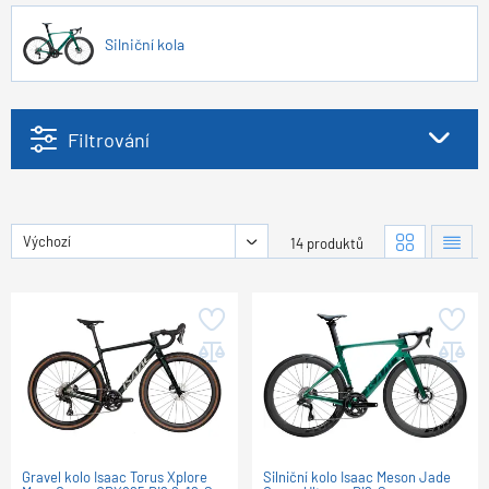
Silniční kola
Filtrování
Výchozí
14 produktů
Gravel kolo Isaac Torus Xplore
Silniční kolo Isaac Meson Jade