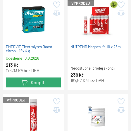
VÝPRODEJ
ENERVIT Electrolytes Boost -
NUTREND Magneslife 10 x 25ml
citron - 16x 4 g
Odešleme
10.8.2026
213
Kč
Nedostupné, prodej skončil
176,03
bez DPH
Kč
239
Kč
197,52
bez DPH
Kč
Koupit
VÝPRODEJ