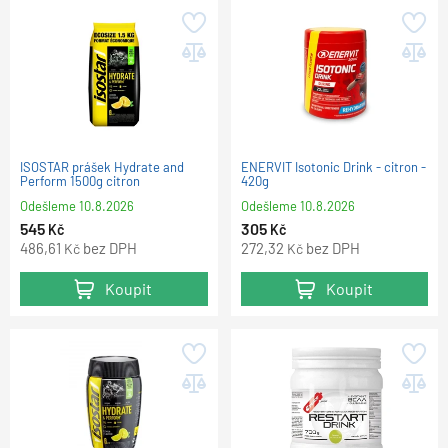
ISOSTAR prášek Hydrate and
ENERVIT Isotonic Drink - citron -
Perform 1500g citron
420g
Odešleme
10.8.2026
Odešleme
10.8.2026
545
305
Kč
Kč
486,61
bez DPH
272,32
bez DPH
Kč
Kč
Koupit
Koupit