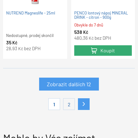
NUTREND Magneslife - 25ml
PENCO Iontový nápoj MINERAL
DRINK - citron - 900g
Obvykle do 7 dnů
538
Kč
Nedostupné, prodej skončil
480,36
bez DPH
Kč
35
Kč
28,93
bez DPH
Kč
Koupit
Zobrazit dalších
12
1
2