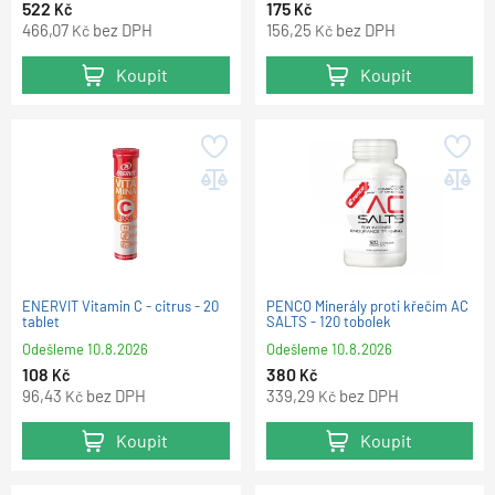
522
175
Kč
Kč
466,07
bez DPH
156,25
bez DPH
Kč
Kč
Koupit
Koupit
ENERVIT Vitamin C - citrus - 20
PENCO Minerály proti křečím AC
tablet
SALTS - 120 tobolek
Odešleme
10.8.2026
Odešleme
10.8.2026
108
380
Kč
Kč
96,43
bez DPH
339,29
bez DPH
Kč
Kč
Koupit
Koupit