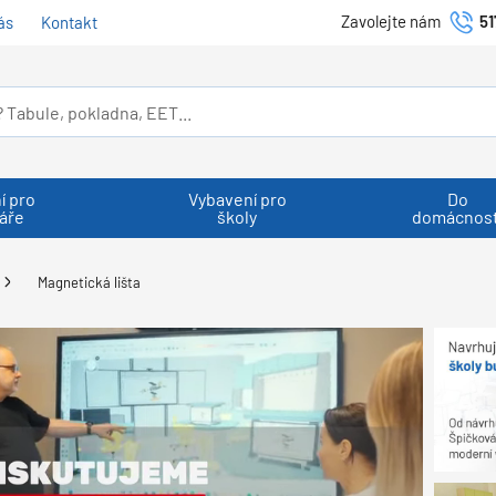
Zavolejte nám
51
ás
Kontakt
í pro
Vybavení pro
Do
áře
školy
domácnost
Magnetická lišta