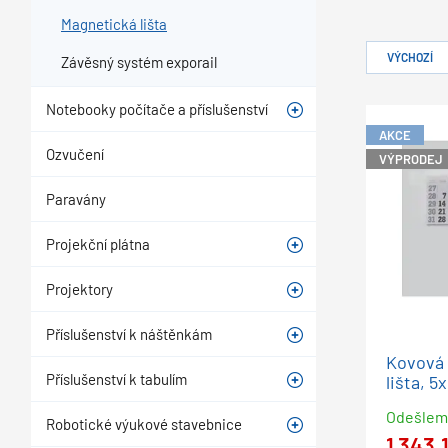
Magnetická lišta
VÝCHOZÍ
Závěsný systém exporail
Notebooky počítače a příslušenství
AKCE
Ozvučení
VÝPRODEJ
Paravány
Projekční plátna
Projektory
Příslušenství k náštěnkám
Kovová 
Příslušenství k tabulím
lišta, 5
Odešle
Robotické výukové stavebnice
1 343,