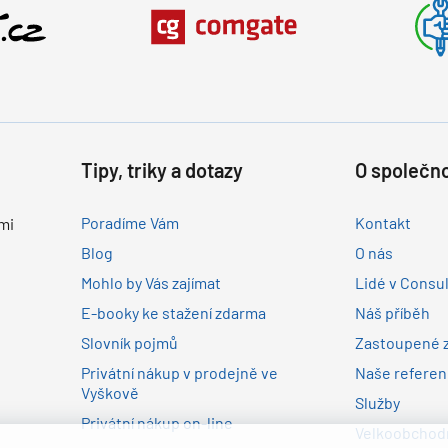
Tipy, triky a dotazy
O společno
Poradíme Vám
Kontakt
mi
Blog
O nás
Mohlo by Vás zajímat
Lidé v Consu
E-booky ke stažení zdarma
Náš příběh
Slovník pojmů
Zastoupené 
Privátní nákup v prodejně ve
Naše refere
Vyškově
Služby
Privátní nákup on-line
Velkoobchodn