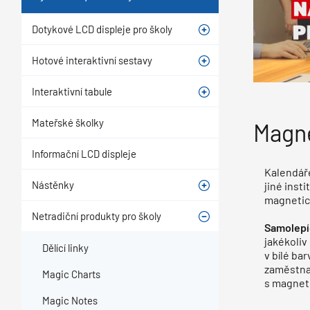
Dotykové LCD displeje pro školy
Hotové interaktivní sestavy
Interaktivní tabule
Mateřské školky
Magne
Informační LCD displeje
Kalendáře
Nástěnky
jiné inst
magnetick
Netradiční produkty pro školy
Samolepíc
jakékoliv
Dělící linky
v bílé ba
zaměstnan
Magic Charts
s magnet
Magic Notes