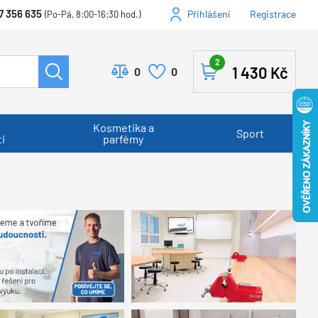
7 356 635
Přihlášení
Registrace
(Po-Pá, 8:00-16:30 hod.)
2
1 430
Kč
0
0
Kosmetika a
Sport
i
parfémy