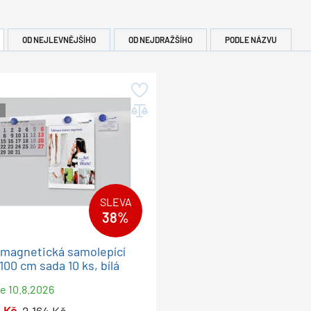
OD NEJLEVNĚJŠÍHO
OD NEJDRAŽŠÍHO
PODLE NÁZVU
SLEVA
38%
magnetická samolepící
x100 cm sada 10 ks, bílá
me
10.8.2026
1
Kč