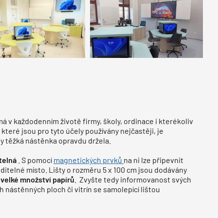
á v každodenním životě firmy, školy, ordinace i kterékoliv
, které jsou pro tyto účely používány nejčastěji, je
aby těžká nástěnka opravdu držela.
atelná
. S pomocí
magnetických prvků
na ni lze připevnit
viditelné místo. Lišty o rozměru 5 x 100 cm jsou dodávány
 velké množství papírů
. Zvyšte tedy informovanost svých
 nástěnných ploch či vitrín se samolepící lištou