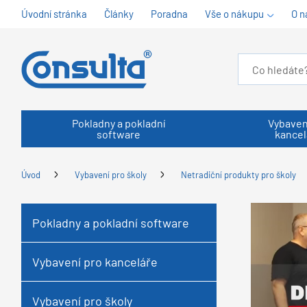
Úvodní stránka
Články
Poradna
Vše o nákupu
O n
Pokladny a pokladní
Vybaven
software
kancel
Úvod
Vybavení pro školy
Netradiční produkty pro školy
Pokladny a pokladní software
Vybavení pro kanceláře
Vybavení pro školy