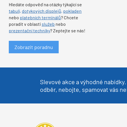
Hledáte odpověď na otázky týkající se
tabulí,
dotykových displejů,
pokladen
nebo
platebních terminálů
? Chcete
poradit v oblasti
služeb
nebo
prezentační techniky
? Zeptejte se nás!
Zobrazit poradnu
Slevové akce a výhodné nabídky. 
odběr, nebojte, spamovat vás 