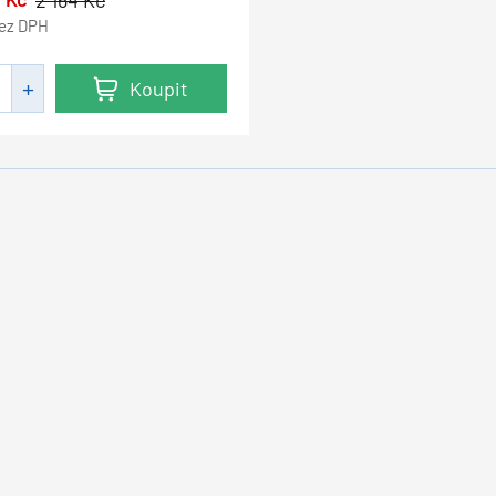
2 164
Kč
ez DPH
Koupit