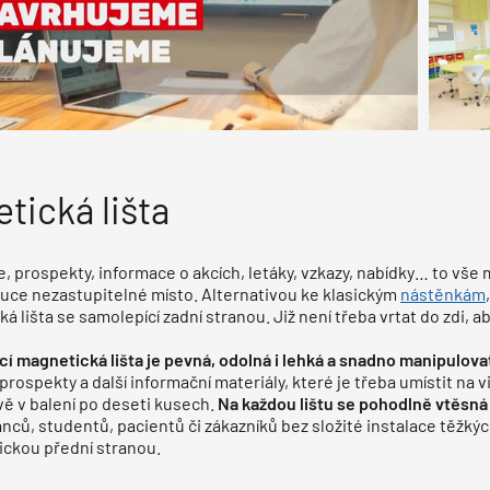
tická lišta
, prospekty, informace o akcích, letáky, vzkazy, nabídky… to vše m
ituce nezastupitelné místo. Alternativou ke klasickým
nástěnkám
á lišta se samolepící zadní stranou. Již není třeba vrtat do zdi, 
í magnetická lišta je pevná, odolná i lehká a snadno manipulov
 prospekty a další informační materiály, které je třeba umístit na 
rvě v balení po deseti kusech.
Na každou lištu se pohodlně vtěsná
ců, studentů, pacientů či zákazníků bez složité instalace těžkých
ickou přední stranou.