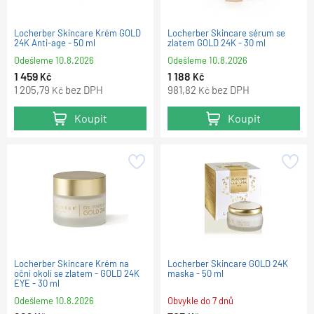
Locherber Skincare Krém GOLD
Locherber Skincare sérum se
24K Anti-age - 50 ml
zlatem GOLD 24K - 30 ml
Odešleme
10.8.2026
Odešleme
10.8.2026
1 459
1 188
Kč
Kč
1 205,79
bez DPH
981,82
bez DPH
Kč
Kč
Koupit
Koupit
Locherber Skincare Krém na
Locherber Skincare GOLD 24K
oční okolí se zlatem - GOLD 24K
maska - 50 ml
EYE - 30 ml
Odešleme
10.8.2026
Obvykle do 7 dnů