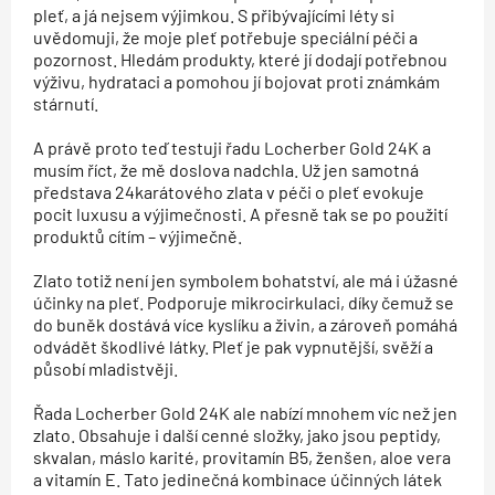
pleť, a já nejsem výjimkou. S přibývajícími léty si
uvědomuji, že moje pleť potřebuje speciální péči a
pozornost. Hledám produkty, které jí dodají potřebnou
výživu, hydrataci a pomohou jí bojovat proti známkám
stárnutí.
A právě proto teď testuji řadu Locherber Gold 24K a
musím říct, že mě doslova nadchla. Už jen samotná
představa 24karátového zlata v péči o pleť evokuje
pocit luxusu a výjimečnosti. A přesně tak se po použití
produktů cítím – výjimečně.
Zlato totiž není jen symbolem bohatství, ale má i úžasné
účinky na pleť. Podporuje mikrocirkulaci, díky čemuž se
do buněk dostává více kyslíku a živin, a zároveň pomáhá
odvádět škodlivé látky. Pleť je pak vypnutější, svěží a
působí mladistvěji.
Řada Locherber Gold 24K ale nabízí mnohem víc než jen
zlato. Obsahuje i další cenné složky, jako jsou peptidy,
skvalan, máslo karité, provitamín B5, ženšen, aloe vera
a vitamín E. Tato jedinečná kombinace účinných látek