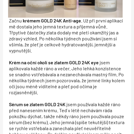
Začnu
krémem GOLD 24K Anti-age
. Už při první aplikaci
mě dostala jeho jemná textura a příjemná vůně.
Třpytivé částečky zlata dodaly mé pleti okamžitý jas a
zdravý vzhled. Po několika týdnech používání jsem si
všimla, že pleť je celkově hydratovanější, jemnější a
vypnutější.
Krém na oční okolí se zlatem GOLD 24K eye
jsem
aplikovala každé ráno a večer. Jeho lehká konzistence
se snadno vstřebávala a nezanechávala mastný film. Po
několika týdnech jsem pozorovala, že jemné linky kolem
očí jsou méně viditelné a pleť pod očima je
rozjasněnější.
Sérum se zlatem GOLD 24K
jsem používala každé ráno
před nanesením krému. Teď v létě nechávám ráda
pokožku dýchat, takže někdy ráno jsem používala pouze
sérum (bez krému). Jeho jemná (spíše tekutější) textura
se rychle vstřebala a zanechala pleť neuvěřitelně