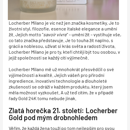
Locherber Milano je víc než jen značka kosmetiky. Je to
životní styl, filozofie, esence italské elegance a umění
žít. Jejich motto "
savoir vivre
" – umění žít – vystihuje vše,
co tato značka představuje. Je to touha žít naplno, s
grácií a noblesou, užívat si krás světa a radostí života.
Locherber Milano je pro ty, kteří chtějí být tou osobou, v
jejíž společnosti se každý cítí výjimečně.
Locherber Milano mě už mnohokrát přesvědčil o své
výjimečnosti a kvalitě. Jejich vášeň pro přírodní
ingredience, inovativní technologie a dlouholeté
zkušenosti se odráží v každém produktu, který jsem
měla možnost vyzkoušet. A už teď cítím, že v případě
řady Gold 24K tomu nebude jinak.
Zlatá horečka 21. století: Locherber
Gold pod mým drobnohledem
Věřím, že každá žena touží po tom nejlepším pro svou