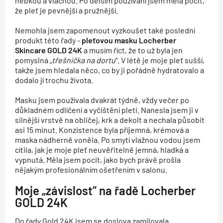
hebkou a vláčnou. Po delším používání jsem měla pocit,
že pleť je pevnější a pružnější.
Nemohla jsem zapomenout vyzkoušet také poslední
produkt této řady -
pleťovou masku Locherber
Skincare GOLD 24K
a musím říct, že to už byla jen
pomyslná „
třešnička na dortu
“. V létě je moje pleť sušší,
takže jsem hledala něco, co by ji pořádně hydratovalo a
dodalo jí trochu života.
Masku jsem používala dvakrát týdně, vždy večer po
důkladném odlíčení a vyčištění pleti. Nanesla jsem ji v
silnější vrstvě na obličej, krk a dekolt a nechala působit
asi 15 minut. Konzistence byla příjemná, krémová a
maska nádherně voněla. Po smytí vlažnou vodou jsem
cítila, jak je moje pleť neuvěřitelně jemná, hladká a
vypnutá. Měla jsem pocit, jako bych právě prošla
nějakým profesionálním ošetřením v salonu.
Moje „závislost“ na řadě Locherber
GOLD 24K
Do řady Gold 24K jsem se doslova zamilovala.