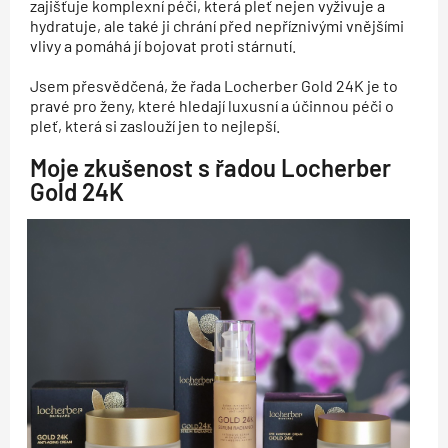
zajišťuje komplexní péči, která pleť nejen vyživuje a
hydratuje, ale také ji chrání před nepříznivými vnějšími
vlivy a pomáhá jí bojovat proti stárnutí.
Jsem přesvědčená, že řada Locherber Gold 24K je to
pravé pro ženy, které hledají luxusní a účinnou péči o
pleť, která si zaslouží jen to nejlepší.
Moje zkušenost s řadou Locherber
Gold 24K