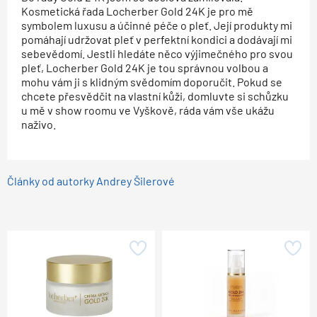
Kosmetická řada Locherber Gold 24K je pro mě
symbolem luxusu a účinné péče o pleť. Její produkty mi
pomáhají udržovat pleť v perfektní kondici a dodávají mi
sebevědomí. Jestli hledáte něco výjimečného pro svou
pleť, Locherber Gold 24K je tou správnou volbou a
mohu vám ji s klidným svědomím doporučit. Pokud se
chcete přesvědčit na vlastní kůži, domluvte si schůzku
u mě v show roomu ve Vyškově, ráda vám vše ukážu
naživo.
Články od autorky Andrey Šilerové