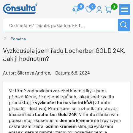
0
0
2
Poradna
Vyzkoušela jsem řadu Locherber GOLD 24K.
Jak ji hodnotím?
Autor:
Šilerová Andrea
Datum:
6.8. 2024
Ve firmě zodpovídám za sekci kosmetiky a jsem
přesvědčená, že nejlepší způsob, jak poznat kvalitu
produktu, je
vyzkoušet ho na vlastní kůži
(v tomto
případě – doslova). Proto jsem se rozhodla otestovat
luxusní řadu
Locherber Gold 24K
. V tomto článku vám
popíšu moji zkušenost s
denním krémem
se třpytivými
částečkami zlata,
očním krémem
slibující vyhlazení
vrásek,
sérum
nabité vzácnými ingrediencemi a