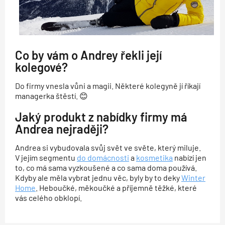
Co by vám o Andrey řekli její
kolegové?
Do firmy vnesla vůni a magii. Některé kolegyně jí říkají
managerka štěstí. 😊
Jaký produkt z nabídky firmy má
Andrea nejraději?
Andrea si vybudovala svůj svět ve světe, který miluje.
V jejím segmentu
do domácnosti
a
kosmetika
nabízí jen
to, co má sama vyzkoušené a co sama doma používá.
Kdyby ale měla vybrat jednu věc, byly by to deky
Winter
Home
. Heboučké, měkoučké a příjemně těžké, které
vás celého obklopí.