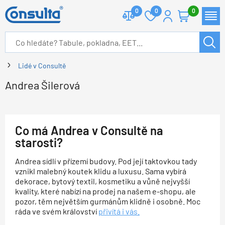
0
0
0
Lidé v Consultě
Andrea Šilerová
Co má Andrea v Consultě na
starosti?
Andrea sídlí v přízemí budovy. Pod její taktovkou tady
vznikl malebný koutek klidu a luxusu. Sama vybírá
dekorace, bytový textil, kosmetiku a vůně nejvyšší
kvality, které nabízí na prodej na našem e-shopu, ale
pozor, těm největším gurmánům klidně i osobně. Moc
ráda ve svém království
přivítá i vás.