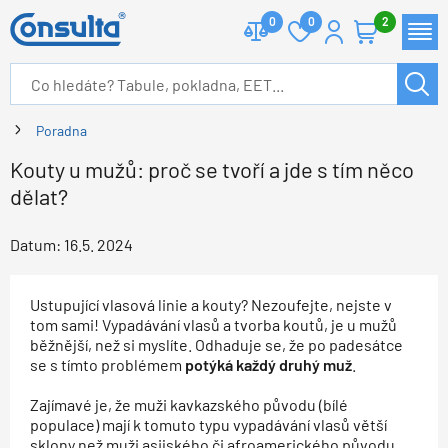
0
0
2
Poradna
Kouty u mužů: proč se tvoří a jde s tím něco
dělat?
Datum:
16.5. 2024
Ustupující vlasová linie a kouty? Nezoufejte, nejste v
tom sami! Vypadávání vlasů a tvorba koutů, je u mužů
běžnější, než si myslíte. Odhaduje se, že po padesátce
se s tímto problémem
potýká každý druhý muž
.
Zajímavé je, že muži kavkazského původu (bílé
populace) mají k tomuto typu vypadávání vlasů větší
sklony než muži asijského či afroamerického původu.