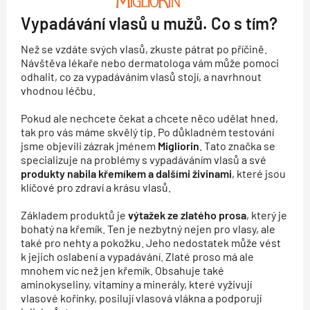
Vypadávání vlasů u mužů. Co s tím?
Než se vzdáte svých vlasů, zkuste pátrat po příčině.
Návštěva lékaře nebo dermatologa vám může pomoci
odhalit, co za vypadáváním vlasů stojí, a navrhnout
vhodnou léčbu.
Pokud ale nechcete čekat a chcete něco udělat hned,
tak pro vás máme skvělý tip. Po důkladném testování
jsme objevili zázrak jménem
Migliorin
. Tato značka se
specializuje na problémy s vypadáváním vlasů a své
produkty nabila křemíkem a dalšími živinami
, které jsou
klíčové pro zdraví a krásu vlasů.
Základem produktů je
výtažek ze
zlatého prosa
, který je
bohatý na křemík. Ten je nezbytný nejen pro vlasy, ale
také pro nehty a pokožku. Jeho nedostatek může vést
k jejich oslabení a vypadávání. Zlaté proso má ale
mnohem víc než jen křemík. Obsahuje také
aminokyseliny, vitamíny a minerály, které vyživují
vlasové kořínky, posilují vlasová vlákna a podporují