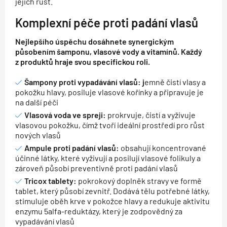
jejich růst.
Komplexní péče proti padání vlasů
Nejlepšího úspěchu dosáhnete synergickým
působením šamponu, vlasové vody a vitamínů. Každý
z produktů hraje svou specifickou roli.
Šampony proti vypadávání vlasů: j
emně čistí vlasy a
pokožku hlavy, posiluje vlasové kořínky a připravuje je
na další péči
Vlasová voda ve spreji:
prokrvuje, čistí a vyživuje
vlasovou pokožku, čímž tvoří ideální prostředí pro růst
nových vlasů
Ampule proti padání vlasů:
obsahují koncentrované
účinné látky, které vyživují a posilují vlasové folikuly a
zároveň působí preventivně proti padání vlasů
Tricox tablety:
pokrokový doplněk stravy ve formě
tablet, který působí zevnitř. Dodává tělu potřebné látky,
stimuluje oběh krve v pokožce hlavy a redukuje aktivitu
enzymu 5alfa-reduktázy, který je zodpovědný za
vypadávání vlasů