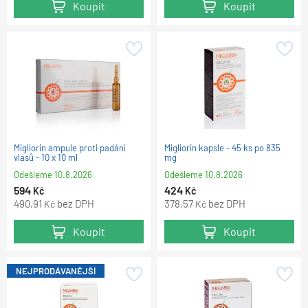
Koupit
Koupit
Migliorin ampule proti padání
Migliorin kapsle - 45 ks po 835
vlasů - 10 x 10 ml
mg
Odešleme
10.8.2026
Odešleme
10.8.2026
594
424
Kč
Kč
490,91
bez DPH
378,57
bez DPH
Kč
Kč
Koupit
Koupit
NEJPRODÁVANĚJŠÍ