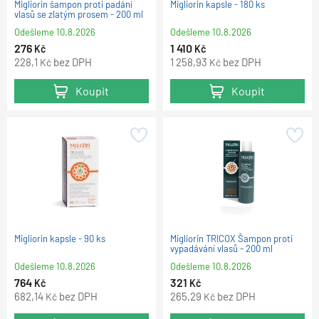
Migliorin šampon proti padání
Migliorin kapsle - 180 ks
vlasů se zlatým prosem - 200 ml
Odešleme
10.8.2026
Odešleme
10.8.2026
276
1 410
Kč
Kč
228,1
bez DPH
1 258,93
bez DPH
Kč
Kč
Koupit
Koupit
Migliorin kapsle - 90 ks
Migliorin TRICOX Šampon proti
vypadávání vlasů - 200 ml
Odešleme
10.8.2026
Odešleme
10.8.2026
764
321
Kč
Kč
682,14
bez DPH
265,29
bez DPH
Kč
Kč