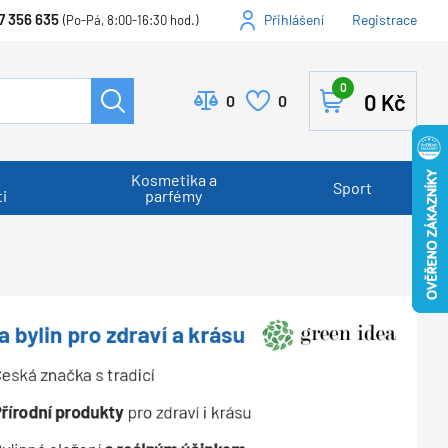
7 356 635
Přihlášení
Registrace
(Po-Pá, 8:00-16:30 hod.)
0
0
Kč
0
0
Kosmetika a
Sport
i
parfémy