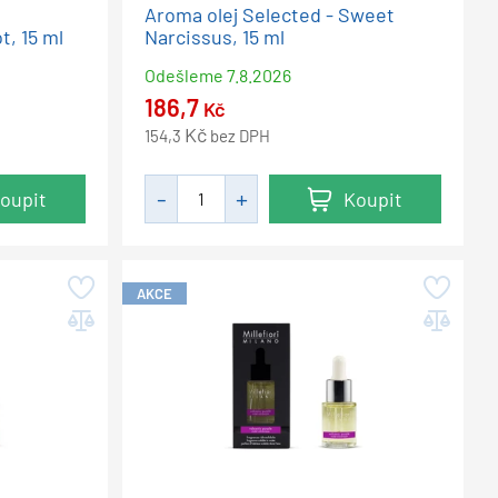
Aroma olej Selected - Sweet
, 15 ml
Narcissus, 15 ml
Odešleme
7.8.2026
186,7
Kč
Kč
154,3
bez DPH
oupit
Koupit
AKCE