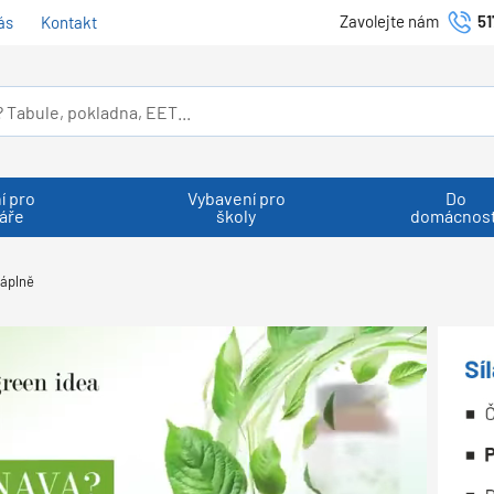
Zavolejte nám
51
ás
Kontakt
í pro
Vybavení pro
Do
áře
školy
domácnost
áplně