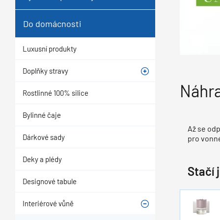
Do domácnosti
Luxusní produkty
Doplňky stravy
Náhra
Rostlinné 100% silice
Bylinné čaje
Až se odp
Dárkové sady
pro vonné
Deky a plédy
Stačí 
Designové tabule
Interiérové vůně