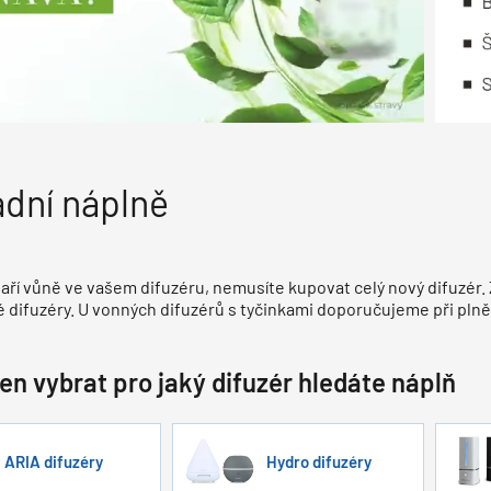
dní náplně
aří vůně ve vašem difuzéru, nemusíte kupovat celý nový difuzér.
 difuzéry. U vonných difuzérů s tyčinkami doporučujeme při pln
jen vybrat pro jaký difuzér hledáte náplň
ARIA difuzéry
Hydro difuzéry