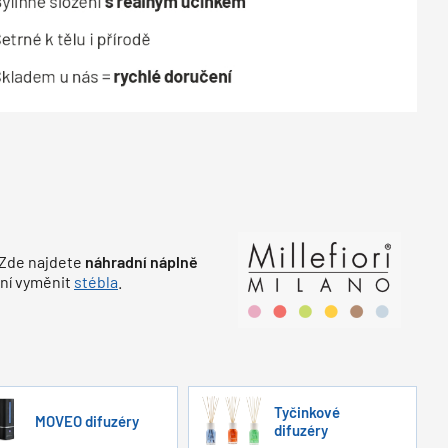
 Zde najdete
náhradní náplně
ění vyměnit
stébla
.
Tyčinkové
MOVEO difuzéry
difuzéry