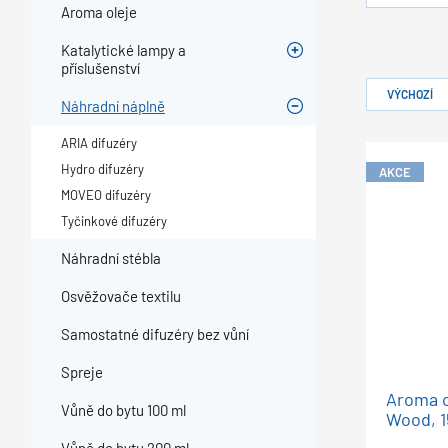
Aroma oleje
Katalytické lampy a
příslušenství
VÝCHOZÍ
Náhradní náplně
ARIA difuzéry
Hydro difuzéry
AKCE
MOVEO difuzéry
Tyčinkové difuzéry
Náhradní stébla
Osvěžovače textilu
Samostatné difuzéry bez vůní
Spreje
Aroma ol
Vůně do bytu 100 ml
Wood, 1