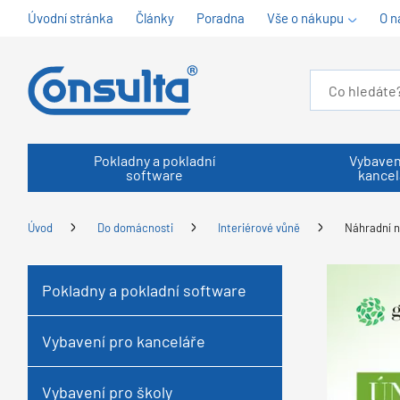
Úvodní stránka
Články
Poradna
Vše o nákupu
O n
Pokladny a pokladní
Vybaven
software
kancel
Úvod
Do domácnosti
Interiérové vůně
Náhradní n
Pokladny a pokladní software
Vybavení pro kanceláře
Vybavení pro školy