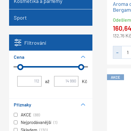
Kosmetika a parfémy
Aroma o
Bergamo
Sport
Odešle
160,6
K
132,76
Filtrování
Cena
AKCE
až
Kč
Příznaky
AKCE
(88)
Nejprodávanější
(1)
Skladem
(130)