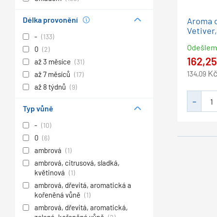
Délka provonění
Aroma o
Vetiver,
-
(133)
Odešle
0
(2)
162,2
až 3 měsíce
(31)
K
134,09
až 7 měsíců
(17)
až 8 týdnů
(9)
Typ vůně
-
(10)
0
(6)
ambrová
(1)
ambrová, citrusová, sladká,
květinová
(1)
ambrová, dřevitá, aromatická a
kořeněná vůně
(1)
ambrová, dřevitá, aromatická,