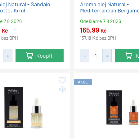
lej Natural - Sandalo
Aroma olej Natural -
tto, 15 ml
Mediterranean Bergamot
me
7.8.2026
Odešleme
7.8.2026
4
165,99
Kč
Kč
č
Kč
bez DPH
137,18
bez DPH
Koupit
K
AKCE