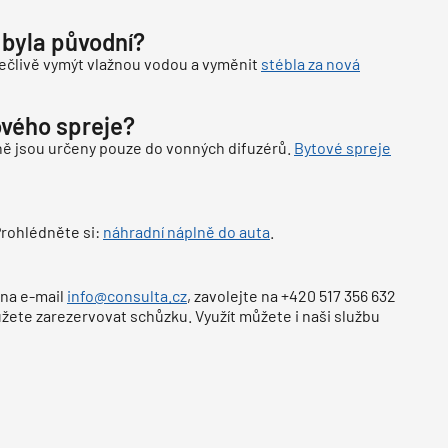
 byla původní?
pečlivě vymýt vlažnou vodou a vyměnit
stébla za nová
ového spreje?
ůně jsou určeny pouze do vonných difuzérů.
Bytové spreje
 Prohlédněte si:
náhradní náplně do auta
.
 na e-mail
info@consulta.cz
, zavolejte na +420 517 356 632
ůžete zarezervovat schůzku. Využít můžete i naši službu