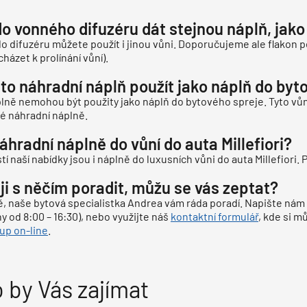
o vonného difuzéru dát stejnou náplň, jako
o difuzéru můžete použít i jinou vůni. Doporučujeme ale flakon 
házet k prolínání vůní).
to náhradní náplň použít jako náplň do byt
plně nemohou být použity jako náplň do bytového spreje. Tyto v
é náhradní náplně.
áhradní náplně do vůní do auta Millefiori?
í naší nabídky jsou i náplně do luxusních vůni do auta Millefiori.
ji s něčím poradit, můžu se vás zeptat?
 naše bytová specialistka Andrea vám ráda poradí. Napište nám
y od 8:00 – 16:30), nebo využijte náš
kontaktní formulář
, kde si m
kup on-line
.
 by Vás zajímat