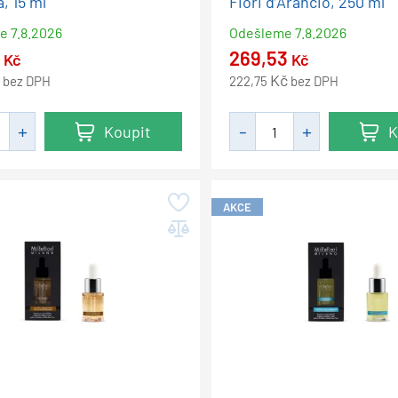
, 15 ml
Fiori d’Arancio, 250 ml
me
7.8.2026
Odešleme
7.8.2026
6
269,53
Kč
Kč
Kč
bez DPH
222,75
bez DPH
Koupit
K
AKCE