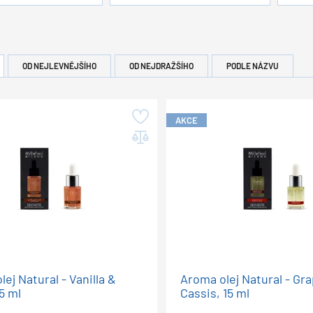
OD NEJLEVNĚJŠÍHO
OD NEJDRAŽŠÍHO
PODLE NÁZVU
AKCE
ej Natural - Vanilla &
Aroma olej Natural - Gr
5 ml
Cassis, 15 ml