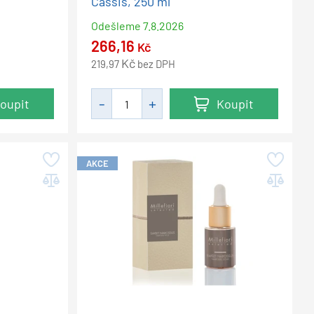
Cassis, 250 ml
Odešleme
7.8.2026
266,16
Kč
Kč
219,97
bez DPH
oupit
Koupit
AKCE