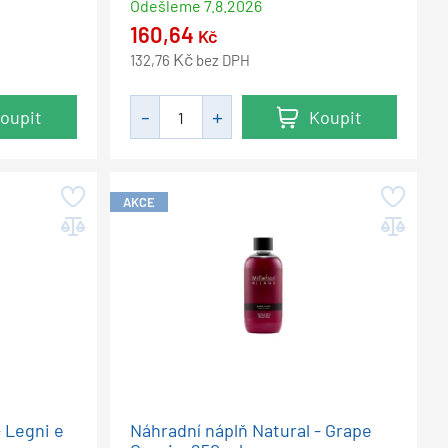
Odešleme
7.8.2026
160,64
Kč
Kč
132,76
bez DPH
oupit
Koupit
AKCE
- Legni e
Náhradní náplň Natural - Grape