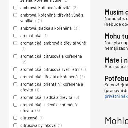
zelená, kořeněná vůně
(2)
ambrová, kořeněná, dřevitá
(2)
Musím d
ambrová, kořeněná, dřevitá vůně s
Nemusíte, d
vanilkou
(1)
(nebude doc
ambrová, sladká a kořeněná
(3)
Mohu tu
aromatická
(1)
Ne, tyto ná
aromatická, ambrová a dřevitá vůně
nemají žádn
(1)
aromatická, citrusová a kořeněná
Máte i n
(2)
Ano, součást
aromatická, citrusová svěží letní
(3)
aromatická, dřevitá a kořeněná
Potřebu
(2)
aromatická, orientální, kořeněná a
Samozřejmě,
dřevitá
(1)
(pracovní dn
privátní ná
aromatická, sladká a dřevitá
(3)
aromatická, zelená a kořeněná
dřevitá
(5)
Mohlo
citrusová
(1)
citrusová bylinková
(1)