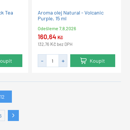
ck Tea
Aroma olej Natural - Volcanic
Purple, 15 ml
Odešleme
7.8.2026
160,64
Kč
Kč
132,76
bez DPH
oupit
Koupit
12
6