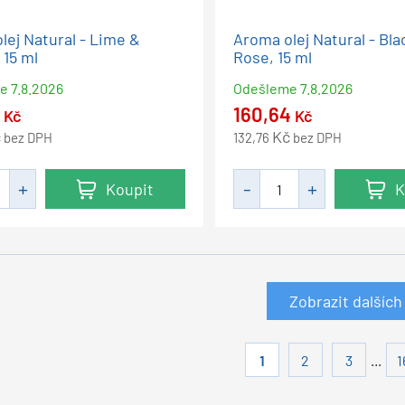
lej Natural - Lime &
Aroma olej Natural - Bla
 15 ml
Rose, 15 ml
me
7.8.2026
Odešleme
7.8.2026
5
160,64
Kč
Kč
č
Kč
bez DPH
132,76
bez DPH
Koupit
K
Zobrazit dalších
...
1
2
3
1