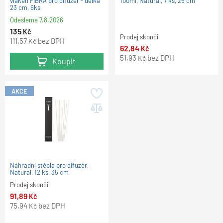
vláken FIBRA pro difuzér - délka
100ml, Natural, 7 ks, 25 cm
23 cm, 6ks
Odešleme
7.8.2026
135
Kč
Prodej skončil
111,57
bez DPH
Kč
62,84
Kč
51,93
bez DPH
Kč
Koupit
AKCE
Náhradní stébla pro difuzér,
Natural, 12 ks, 35 cm
Prodej skončil
91,89
Kč
75,94
bez DPH
Kč