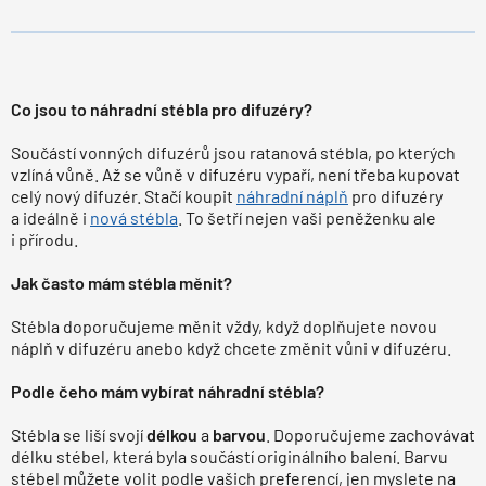
Co jsou to náhradní stébla pro difuzéry?
Součástí vonných difuzérů jsou ratanová stébla, po kterých
vzlíná vůně. Až se vůně v difuzéru vypaří, není třeba kupovat
celý nový difuzér. Stačí koupit
náhradní náplň
pro difuzéry
a ideálně i
nová stébla
. To šetří nejen vaši peněženku ale
i přírodu.
Jak často mám stébla měnit?
Stébla doporučujeme měnit vždy, když doplňujete novou
náplň v difuzéru anebo když chcete změnit vůni v difuzéru.
Podle čeho mám vybírat náhradní stébla?
Stébla se liší svojí
délkou
a
barvou
. Doporučujeme zachovávat
délku stébel, která byla součástí originálního balení. Barvu
stébel můžete volit podle vašich preferencí, jen myslete na