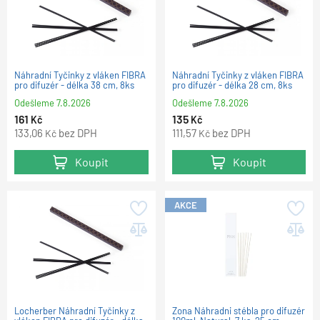
Náhradní Tyčinky z vláken FIBRA
Náhradní Tyčinky z vláken FIBRA
pro difuzér - délka 38 cm, 8ks
pro difuzér - délka 28 cm, 8ks
Odešleme
7.8.2026
Odešleme
7.8.2026
161
135
Kč
Kč
133,06
bez DPH
111,57
bez DPH
Kč
Kč
Koupit
Koupit
AKCE
Locherber Náhradní Tyčinky z
Zona Náhradni stébla pro difuzér