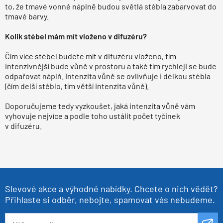
to, že tmavé vonné náplně budou světlá stébla zabarvovat do
tmavé barvy.
Kolik stébel mám mít vloženo v difuzéru?
Čím více stébel budete mít v difuzéru vloženo, tím
intenzivnější bude vůně v prostoru a také tím rychleji se bude
odpařovat náplň. Intenzita vůně se ovlivňuje i délkou stébla
(čím delší stéblo, tím větší intenzita vůně).
Doporučujeme tedy vyzkoušet, jaká intenzita vůně vám
vyhovuje nejvíce a podle toho ustálit počet tyčinek
v difuzéru.
Slevové akce a výhodné nabídky. Chcete o nich vědět?
Přihlaste si odběr, nebojte, spamovat vás nebudeme.