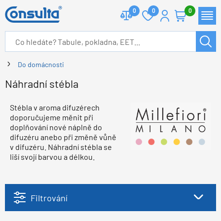
0
0
0
Do domácnosti
Náhradní stébla
Stébla v aroma difuzérech
doporučujeme měnit při
doplňování nové náplně do
difuzéru anebo při změně vůně
v difuzéru. Náhradní stébla se
liší svojí barvou a délkou.
Filtrování