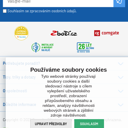
Souhlasím se zpracováním osobních údajů.
Potřebujete poradit?
Používáme soubory cookies
Tyto webové stránky používají
Tipy, triky a dotazy
soubory cookies a další
sledovací nástroje s cílem
O společnosti
vylepšení uživatelského
prostředí, zobrazení
přizpůsobeného obsahu a
Důležité informace
reklam, analýzy návštěvnosti
webových stránek a zjištění
zdroje návštěvnosti.
Copyright © 2022 Consulta Bürotechnik s.r.o. , Všechna práva vyhrazena.
UPRAVIT PŘEDVOLBY
SOUHLASÍM