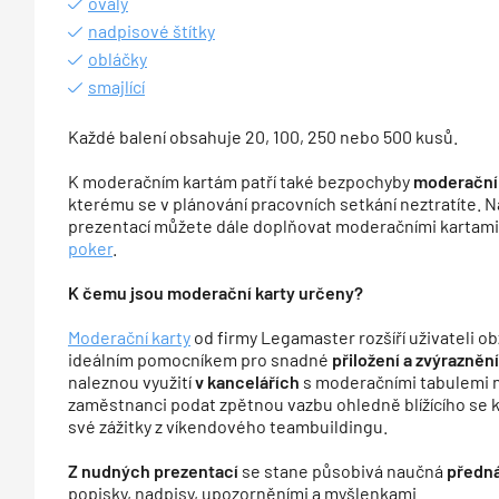
ovály
nadpisové štítky
obláčky
smajlící
Každé balení obsahuje 20, 100, 250 nebo 500 kusů.
K moderačním kartám patří také bezpochyby
moderační 
kterému se v plánování pracovních setkání neztratíte. 
prezentací můžete dále doplňovat moderačními kartami
poker
.
K čemu jsou moderační karty určeny?
Moderační karty
od firmy Legamaster rozšíří uživateli o
ideálním pomocníkem pro snadné
přiložení a zvýrazněn
naleznou využití
v kancelářích
s moderačními tabulemi 
zaměstnanci podat zpětnou vazbu ohledně blížícího se ko
své zážitky z víkendového teambuildingu.
Z nudných prezentací
se stane působivá naučná
předn
popisky, nadpisy, upozorněními a myšlenkami.