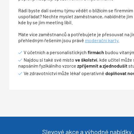
Rádi byste dali svému týmu vědět o blížícím se firemním 
uspořádat? Nechte myslet zaměstnance, nabídněte jim mo
kde by se jim meeting líbil.
Máte více zaměstnanců a potřebujete je přesouvat na j
přehledným řešením jsou právě
moderační karty
.
V účetních a personalistických
firmách
budou vítaný
Najdou si také své místo
ve školství
, kde učitel můž
napsáním fyzikálního vzorce
zpříjemnit a zjednodušit
st
Ve zdravotnictví může lékař operativně
doplňovat no
Slevové akce a výhodné nabídky. 