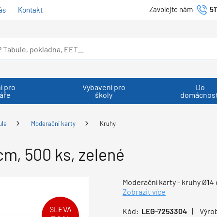
Zavolejte nám
51
ás
Kontakt
í pro
Vybavení pro
Do
áře
školy
domácnost
ule
Moderační karty
Kruhy
cm, 500 ks, zelené
Moderační karty - kruhy Ø14 
Zobrazit více
SLEVA
Kód:
LEG-7253304
Výro