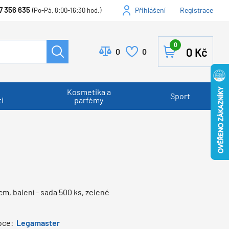
7 356 635
Přihlášení
Registrace
(Po-Pá, 8:00-16:30 hod.)
0
0
Kč
0
0
Kosmetika a
Sport
i
parfémy
cm, balení - sada 500 ks, zelené
bce:
Legamaster