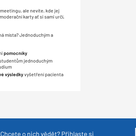
meetingu, ale nevíte, kde jej
derační karty ať si sami určí,
iná místa? Jednoduchým a
mi
pomocníky
e studentům jednoduchým
udium
vé výsledky
vyšetření pacienta
Chcete o nich vědět? Přihlaste si