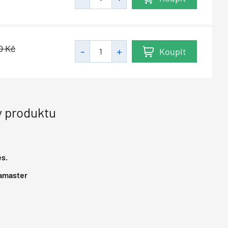
10
Kč
Koupit
 produktu
s.
amaster