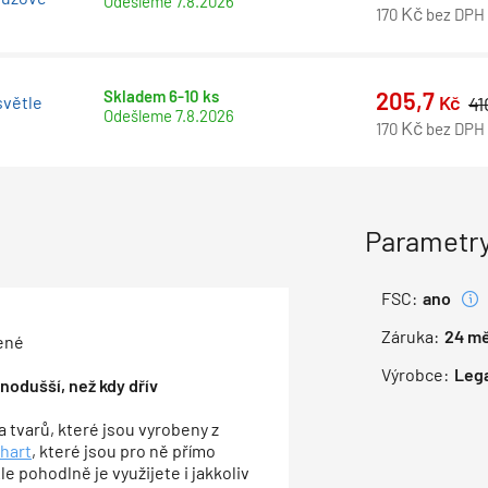
Odešleme
7.8.2026
Kč
170
bez DPH
Skladem 6-10 ks
205,7
Kč
4
světle
Odešleme
7.8.2026
Kč
170
bez DPH
Parametry
FSC:
ano
Záruka:
24
mě
lené
Výrobce:
Leg
nodušší, než kdy dřív
a tvarů, které jsou vyrobeny z
chart
, které jsou pro ně přímo
Ale pohodlně je využijete i jakkoliv