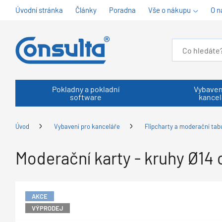
Úvodní stránka
Články
Poradna
Vše o nákupu
O n
Pokladny a pokladní
Vybaven
software
kancel
Úvod
Vybavení pro kanceláře
Flipcharty a moderační tab
Moderační karty - kruhy Ø14 
AKCE
VÝPRODEJ