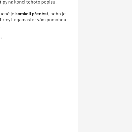
 tipy na konci tohoto popisu.
duché je
kamkoli přenést
, nebo je
ty firmy Legamaster vám pomohou
.
: