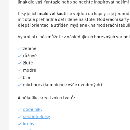
jinak dle vaší fantazie nebo se nechte inspirovat našimi
Díky jejich
malé velikosti
se vejdou do kapsy, a je jedno
mít stále přehledně setříděné na stole. Moderační kar
k lepší orientaci a utřídění myšlenek na moderační tabuli
Vybrat si u nás můžete z následujících barevných variant
zelené
růžové
žluté
modré
bílé
mix barev (kombinace výše uvedených)
A několika kreativních tvarů::
obdélníky
šestiúhelníky
kruhy