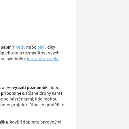
papír
(
hnědý
nebo
bílý
), díky
Nápaditost a rozmanitost svých
 se symboly a
kartami ve stylu
bzor ve
využití poznámek
. Jsou
í připomínek
. Různé druhy karet
nebo nástěnkami, kde mohou
nce projektu či se jen podělit o
áška
, když ji doplníte barevnými