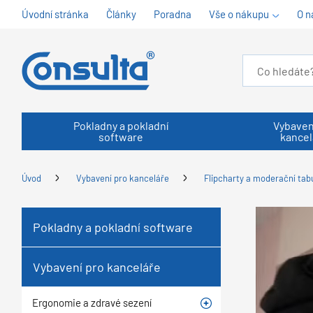
Úvodní stránka
Články
Poradna
Vše o nákupu
O n
Pokladny a pokladní
Vybaven
software
kancel
Úvod
Vybavení pro kanceláře
Flipcharty a moderační tab
Pokladny a pokladní software
Vybavení pro kanceláře
Ergonomie a zdravé sezení