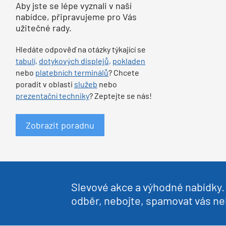
Aby jste se lépe vyznali v naší
nabídce, připravujeme pro Vás
užitečné rady.
Hledáte odpověď na otázky týkající se
tabulí,
dotykových displejů,
pokladen
nebo
platebních terminálů
? Chcete
poradit v oblasti
služeb
nebo
prezentační techniky
? Zeptejte se nás!
Zobrazit poradnu
Slevové akce a výhodné nabídky. 
odběr, nebojte, spamovat vás 