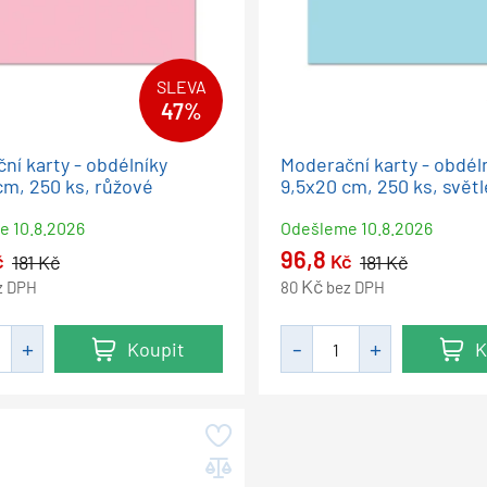
SLEVA
47%
ní karty - obdélníky
Moderační karty - obdél
cm, 250 ks, růžové
9,5x20 cm, 250 ks, svět
me
10.8.2026
Odešleme
10.8.2026
96,8
č
Kč
181
Kč
181
Kč
Kč
z DPH
80
bez DPH
Koupit
K