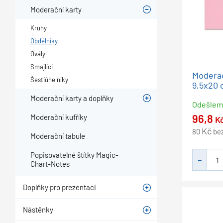
Moderační karty
Kruhy
Obdélníky
Ovály
Smajlíci
Moderač
Šestiúhelníky
9,5x20 
Moderační karty a doplňky
Odešle
96,8
Moderační kufříky
K
Kč
80
be
Moderační tabule
Popisovatelné štítky Magic-
Chart-Notes
Doplňky pro prezentaci
Nástěnky