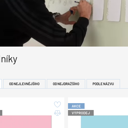
níky
OD NEJLEVNĚJŠÍHO
OD NEJDRAŽŠÍHO
PODLE NÁZVU
AKCE
VÝPRODEJ