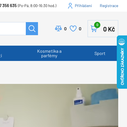
7 356 635
Přihlášení
Registrace
(Po-Pá, 8:00-16:30 hod.)
0
0
Kč
0
0
Kosmetika a
Sport
i
parfémy