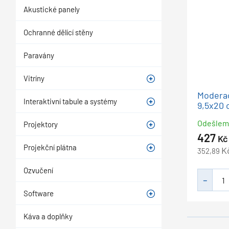
Akustické panely
Ochranné dělící stěny
Paravány
Vitríny
Moderač
Interaktivní tabule a systémy
9,5x20 
Odešle
Projektory
427
Kč
Projekční plátna
K
352,89
Ozvučení
Software
Káva a doplňky