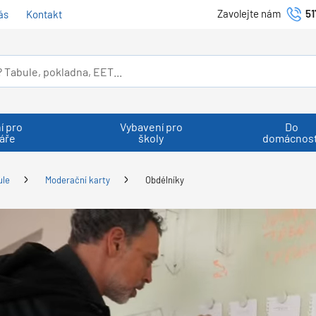
Zavolejte nám
51
ás
Kontakt
í pro
Vybavení pro
Do
áře
školy
domácnost
ule
Moderační karty
Obdélníky