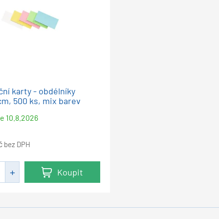
ní karty - obdélníky
cm, 500 ks, mix barev
me
10.8.2026
č
bez DPH
Koupit