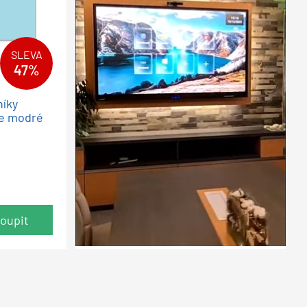
SLEVA
47%
níky
le modré
oupit