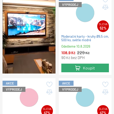
VÝPRODEJ
SLEVA
52%
Moderační karty - kruhy Ø9,5 cm,
500 ks, světle modré
Odešleme
10.8.2026
229
108,9
Kč
Kč
90
bez DPH
Kč
Koupit
AKCE
AKCE
VÝPRODEJ
VÝPRODEJ
SLEVA
SLEVA
47%
47%