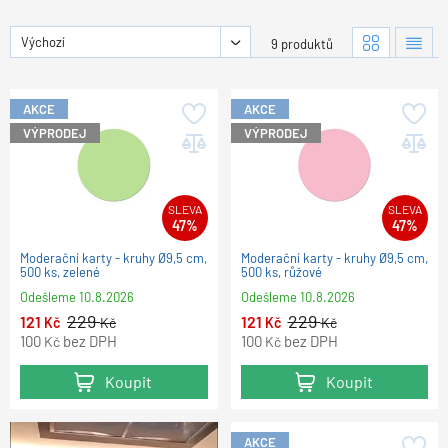
Výchozí
9 produktů
AKCE
AKCE
VÝPRODEJ
VÝPRODEJ
SLEVA
SLEVA
47%
47%
Moderační karty - kruhy Ø9,5 cm,
Moderační karty - kruhy Ø9,5 cm,
500 ks, zelené
500 ks, růžové
Odešleme
10.8.2026
Odešleme
10.8.2026
229
229
121
121
Kč
Kč
Kč
Kč
100
bez DPH
100
bez DPH
Kč
Kč
Koupit
Koupit
AKCE