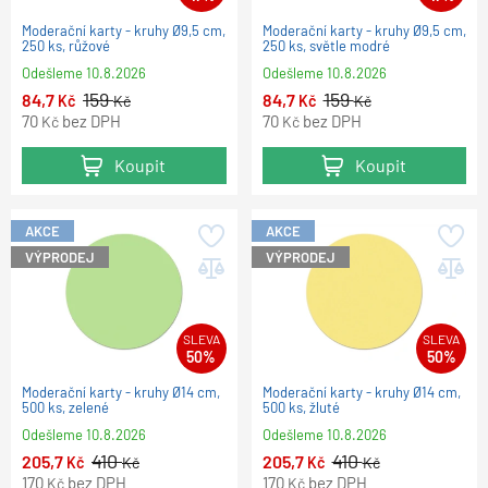
Moderační karty - kruhy Ø9,5 cm,
Moderační karty - kruhy Ø9,5 cm,
250 ks, růžové
250 ks, světle modré
Odešleme
10.8.2026
Odešleme
10.8.2026
159
159
84,7
84,7
Kč
Kč
Kč
Kč
70
bez DPH
70
bez DPH
Kč
Kč
Koupit
Koupit
AKCE
AKCE
VÝPRODEJ
VÝPRODEJ
SLEVA
SLEVA
50%
50%
Moderační karty - kruhy Ø14 cm,
Moderační karty - kruhy Ø14 cm,
500 ks, zelené
500 ks, žluté
Odešleme
10.8.2026
Odešleme
10.8.2026
410
410
205,7
205,7
Kč
Kč
Kč
Kč
170
bez DPH
170
bez DPH
Kč
Kč