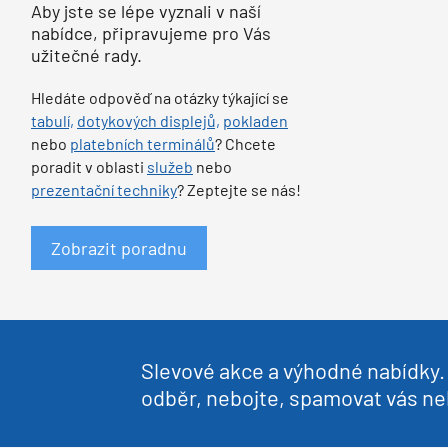
Aby jste se lépe vyznali v naší
nabídce, připravujeme pro Vás
užitečné rady.
Hledáte odpověď na otázky týkající se
tabulí,
dotykových displejů,
pokladen
nebo
platebních terminálů
? Chcete
poradit v oblasti
služeb
nebo
prezentační techniky
? Zeptejte se nás!
Zobrazit poradnu
Slevové akce a výhodné nabídky. 
odběr, nebojte, spamovat vás 