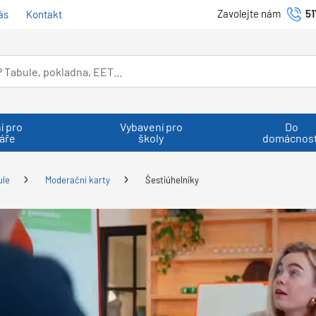
Zavolejte nám
51
ás
Kontakt
í pro
Vybavení pro
Do
áře
školy
domácnost
ule
Moderační karty
Šestiúhelníky