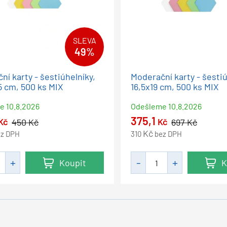
SLEVA
49%
ní karty - šestiúhelníky,
Moderační karty - šestiú
5 cm, 500 ks MIX
16,5x19 cm, 500 ks MIX
me
10.8.2026
Odešleme
10.8.2026
375,1
Kč
Kč
450
Kč
697
Kč
Kč
ez DPH
310
bez DPH
Koupit
K