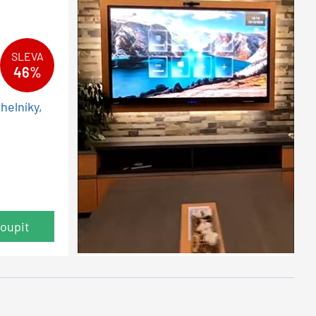
SLEVA
46%
helníky,
oupit