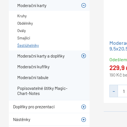
Moderační karty
Kruhy
Obdélníky
Ovály
Smajlíci
Moderač
Šestiúhelníky
9,5x20,
Moderační karty a doplňky
Odešle
229,9
Moderační kufříky
Kč
190
b
Moderační tabule
Popisovatelné štítky Magic-
Chart-Notes
Doplňky pro prezentaci
Nástěnky