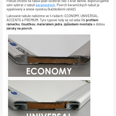
Pokud chcete na tabuli psát vícekrát než 3 krát denně, doporučujeme
vám vybírat z tabulí
keramických
. Povrch keramických tabulí je
vypalovaný a snese vysokou (každodenní zátěž).
Lakované tabule nabízíme ve 4 řadách: ECONOMY, UNIVERSAL,
ACCENTS a PREMIUM. Tyto typové řady se od sebe liší
profilem
rámečku
,
tloušťkou
,
materiálem jádra
,
způsobem montáže
a dobou
záruky na povrch
.