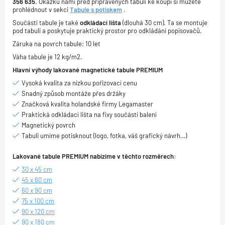
356 635
. Ukázku námi před připravených tabulí ke koupi si můžete
prohlédnout v sekci
Tabule s potiskem
.
Součástí tabule je také
odkládací lišta
(dlouhá 30 cm). Ta se montuje
pod tabuli a poskytuje praktický prostor pro odkládání popisovačů.
Záruka na povrch tabule: 10 let
Váha tabule je 12 kg/m2.
Hlavní výhody lakované magnetické tabule PREMIUM
Vysoká kvalita za nízkou pořizovací cenu
Snadný způsob montáže přes držáky
Značková kvalita holandské firmy Legamaster
Praktická odkládací lišta na fixy součástí balení
Magnetický povrch
Tabuli umíme potisknout (logo, fotka, váš grafický návrh…)
Lakované tabule PREMIUM nabízíme v těchto rozměrech:
30 x 45 cm
45 x 60 cm
60 x 90 cm
75 x 100 cm
90 x 120 cm
90 x 180 cm