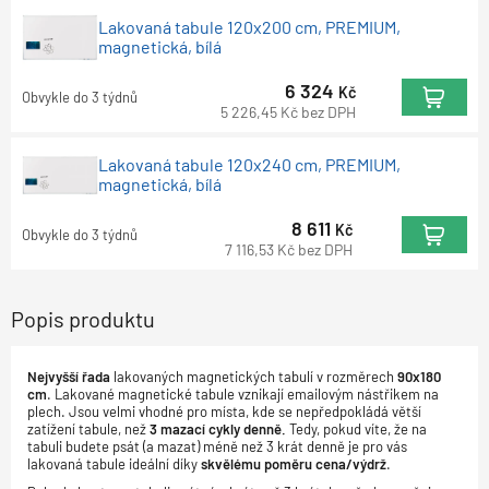
Lakovaná tabule 120x200 cm, PREMIUM,
magnetická, bílá
6 324
Kč
Obvykle do 3 týdnů
5 226,45
Kč
bez DPH
Lakovaná tabule 120x240 cm, PREMIUM,
magnetická, bílá
8 611
Kč
Obvykle do 3 týdnů
7 116,53
Kč
bez DPH
Popis produktu
Nejvyšší řada
lakovaných magnetických tabulí v rozměrech
90x180
cm
. Lakované magnetické tabule vznikají emailovým nástřikem na
plech. Jsou velmi vhodné pro místa, kde se nepředpokládá větší
zatížení tabule, než
3 mazací cykly denně.
Tedy, pokud víte, že na
tabuli budete psát (a mazat) méně než 3 krát denně je pro vás
lakovaná tabule ideální díky
skvělému poměru cena/výdrž
.