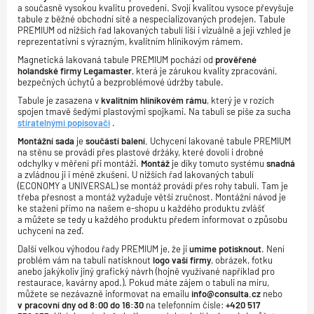
a současně vysokou kvalitu provedení. Svojí kvalitou vysoce převyšuje
tabule z běžné obchodní sítě a nespecializovaných prodejen. Tabule
PREMIUM od nižších řad lakovaných tabulí liší i vizuálně a její vzhled je
reprezentativní s výrazným, kvalitním hliníkovým rámem.
Magnetická lakovaná tabule PREMIUM pochází od
prověřené
holandské firmy Legamaster
, která je zárukou kvality zpracování,
bezpečných úchytů a bezproblémové údržby tabule.
Tabule je zasazena v
kvalitním hliníkovém rámu
, který je v rozích
spojen tmavě šedými plastovými spojkami. Na tabuli se píše za sucha
stíratelnými popisovači
.
Montážní sada
je
součástí balení.
Uchycení lakované tabule PREMIUM
na stěnu se provádí přes plastové držáky, které dovolí i drobné
odchylky v měření při montáži.
Montáž
je díky tomuto systému
snadná
a zvládnou ji i méně zkušení. U nižších řad lakovaných tabulí
(ECONOMY a UNIVERSAL) se montáž provádí přes rohy tabulí. Tam je
třeba přesnost a montáž vyžaduje větší zručnost. Montážní návod je
ke stažení přímo na našem e-shopu u každého produktu zvlášť
a můžete se tedy u každého produktu předem informovat o způsobu
uchycení na zeď.
Další velkou výhodou řady PREMIUM je, že ji
umíme potisknout
. Není
problém vám na tabuli natisknout
logo vaší firmy
, obrázek, fotku
anebo jakýkoliv jiný grafický návrh (hojně využívané například pro
restaurace, kavárny apod.). Pokud máte zájem o tabuli na míru,
můžete se nezávazně informovat na emailu
info@consulta.cz
nebo
v pracovní dny od 8:00 do 16:30
na telefonním čísle:
+420 517