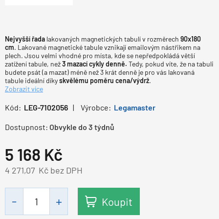
Nejvyšší řada
lakovaných magnetických tabulí v rozměrech
90x180
cm
. Lakované magnetické tabule vznikají emailovým nástřikem na
plech. Jsou velmi vhodné pro místa, kde se nepředpokládá větší
zatížení tabule, než
3 mazací cykly denně.
Tedy, pokud víte, že na tabuli
budete psát (a mazat) méně než 3 krát denně je pro vás lakovaná
tabule ideální díky
skvělému poměru cena/výdrž
.
Zobrazit více
Kód:
LEG-7102056
Výrobce:
Legamaster
Dostupnost:
Obvykle do 3 týdnů
5 168
Kč
4 271,07
Kč bez DPH
Koupit