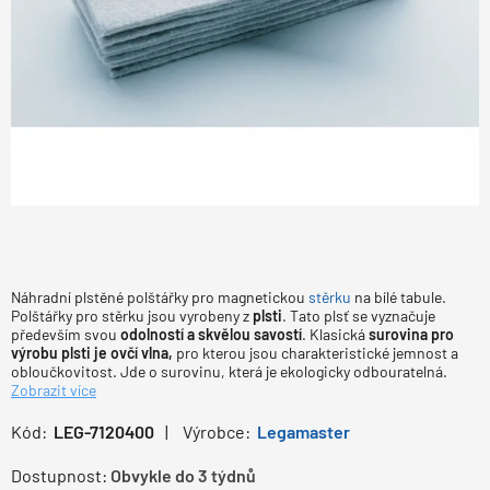
Náhradní plstěné polštářky pro magnetickou
stěrku
na bílé tabule.
Polštářky pro stěrku jsou vyrobeny z
plsti
. Tato plsť se vyznačuje
především svou
odolností a skvělou savostí
. Klasická
surovina pro
výrobu plsti je ovčí vlna,
pro kterou jsou charakteristické jemnost a
obloučkovitost. Jde o surovinu, která je ekologicky odbouratelná.
Zobrazit více
Kód:
LEG-7120400
Výrobce:
Legamaster
Dostupnost:
Obvykle do 3 týdnů