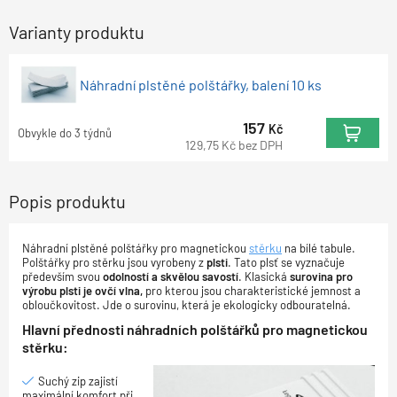
Varianty produktu
Náhradní plstěné polštářky, balení 10 ks
157
Kč
Obvykle do 3 týdnů
129,75
Kč
bez DPH
Popis produktu
Náhradní plstěné polštářky pro magnetickou
stěrku
na bílé tabule.
Polštářky pro stěrku jsou vyrobeny z
plsti
. Tato plsť se vyznačuje
především svou
odolností a skvělou savostí
. Klasická
surovina pro
výrobu plsti je ovčí vlna,
pro kterou jsou charakteristické jemnost a
obloučkovitost. Jde o surovinu, která je ekologicky odbouratelná.
Hlavní přednosti náhradních polštářků pro magnetickou
stěrku:
Suchý zip zajistí
maximální komfort při