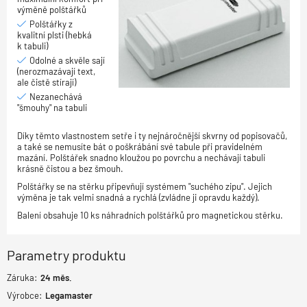
výměně polštářků
Polštářky z
kvalitní plsti (hebká
k tabuli)
Odolné a skvěle sají
(nerozmazávají text,
ale čistě stírají)
Nezanechává
"šmouhy" na tabuli
Díky těmto vlastnostem setře i ty nejnáročnější skvrny od popisovačů,
a také se nemusíte bát o poškrábání své tabule při pravidelném
mazání. Polštářek snadno kloužou po povrchu a nechávají tabuli
krásně čistou a bez šmouh.
Polštářky se na stěrku připevňují systémem "suchého zipu". Jejich
výměna je tak velmi snadná a rychlá (zvládne ji opravdu každý).
Balení obsahuje 10 ks náhradních polštářků pro magnetickou stěrku.
Parametry produktu
Záruka:
24
měs.
Výrobce:
Legamaster