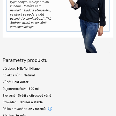
výjimečnými a elegantními
vůněmi. Pomůže vám
navodit náladu a atmosféru,
ve které se budete cítít
uvolnění a sami sebou.", říká
Andrea, která se na vůně
léta specializuje.
Parametry produktu
Výrobce:
Millefiori Milano
Kolekce vůní:
Natural
Vůně:
Cold Water
Objem/množství:
500 ml
Typ vůně:
Svěží a citrusové vůně
Provedení:
Difuzér a stébla
Délka provonění:
až 7 měsíců
Záruka:
24
měs.