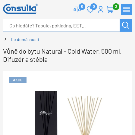
0
0
2
Do domácnosti
Vůně do bytu Natural - Cold Water, 500 ml,
Difuzér a stébla
AKCE