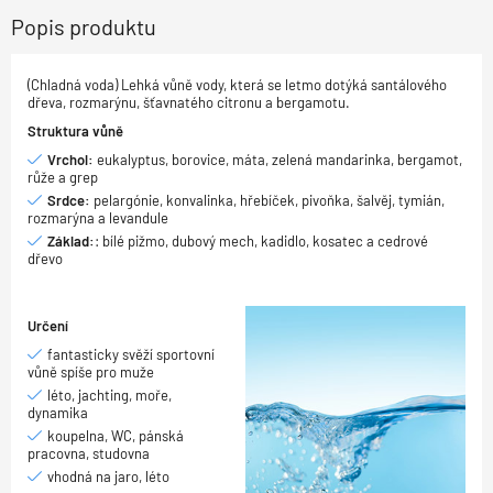
Popis produktu
(Chladná voda) Lehká vůně vody, která se letmo dotýká santálového
dřeva, rozmarýnu, šťavnatého citronu a bergamotu.
Struktura vůně
Vrchol:
eukalyptus, borovice, máta, zelená mandarinka, bergamot,
růže a grep
Srdce:
pelargónie, konvalinka, hřebíček, pivoňka, šalvěj, tymián,
rozmarýna a levandule
Základ:
: bílé pižmo, dubový mech, kadidlo, kosatec a cedrové
dřevo
Určení
fantasticky svěží sportovní
vůně spíše pro muže
léto, jachting, moře,
dynamika
koupelna, WC, pánská
pracovna, studovna
vhodná na jaro, léto