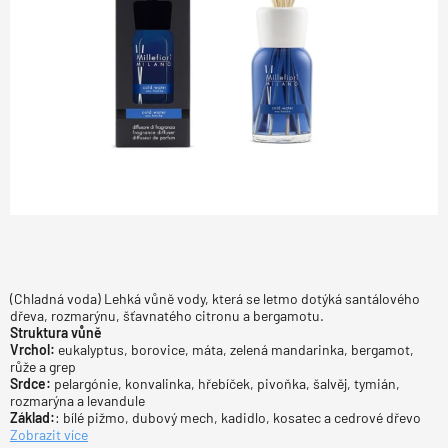
(Chladná voda) Lehká vůně vody, která se letmo dotýká santálového
dřeva, rozmarýnu, šťavnatého citronu a bergamotu.
Struktura vůně
Vrchol:
eukalyptus, borovice, máta, zelená mandarinka, bergamot,
růže a grep
Srdce:
pelargónie, konvalinka, hřebíček, pivoňka, šalvěj, tymián,
rozmarýna a levandule
Základ:
: bílé pižmo, dubový mech, kadidlo, kosatec a cedrové dřevo
Zobrazit více