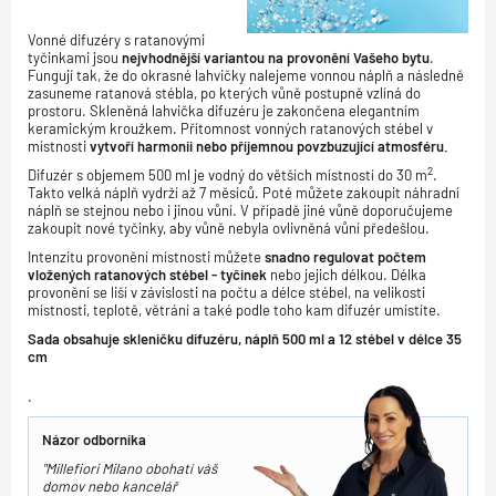
Vonné difuzéry s ratanovými
tyčinkami jsou
nejvhodnější variantou na provonění Vašeho bytu
.
Fungují tak, že do okrasné lahvičky nalejeme vonnou náplň a následně
zasuneme ratanová stébla, po kterých vůně postupně vzlíná do
prostoru. Skleněná lahvička difuzéru je zakončena elegantním
keramickým kroužkem. Přítomnost vonných ratanových stébel v
místnosti
vytvoří harmonii nebo příjemnou povzbuzující atmosféru.
2
Difuzér s objemem 500 ml je vodný do větších místností do 30 m
.
Takto velká náplň vydrží až 7 měsíců. Poté můžete zakoupit náhradní
náplň se stejnou nebo i jinou vůní. V případě jiné vůně doporučujeme
zakoupit nové tyčinky, aby vůně nebyla ovlivněná vůní předešlou.
Intenzitu provonění místnosti můžete
snadno regulovat počtem
vložených ratanových stébel - tyčinek
nebo jejich délkou. Délka
provonění se liší v závislosti na počtu a délce stébel, na velikosti
místnosti, teplotě, větrání a také podle toho kam difuzér umístíte.
Sada obsahuje skleničku difuzéru, náplň 500 ml a 12 stébel v délce 35
cm
.
Názor odborníka
"Millefiori Milano obohatí váš
domov nebo kancelář