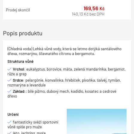
169,56
Kč
Prodej skončil
140,13
Kč
bez DPH
Popis produktu
(Chladná voda) Lehká vůně vody, která se letmo dotýká santálového
dřeva, rozmarýnu, šťavnatého citronu a bergamotu.
Struktura vůně
Vrchol:
eukalyptus, borovice, máta, zelená mandarinka, bergamot,
růže a grep
Srdce:
pelargónie, konvalinka, hřebíček, pivoňka, šalvěj, tymián,
rozmarýna a levandule
Základ:
: bílé pižmo, dubový mech, kadidlo, kosatec a cedrové
dřevo
Určení
fantasticky svěží sportovní
vůně spíše pro muže
léto, jachting, moře,