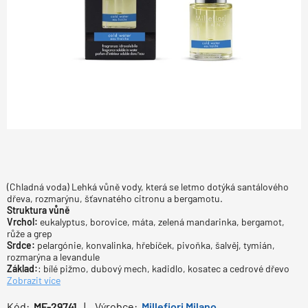
(Chladná voda) Lehká vůně vody, která se letmo dotýká santálového
dřeva, rozmarýnu, šťavnatého citronu a bergamotu.
Struktura vůně
Vrchol:
eukalyptus, borovice, máta, zelená mandarinka, bergamot,
růže a grep
Srdce:
pelargónie, konvalinka, hřebíček, pivoňka, šalvěj, tymián,
rozmarýna a levandule
Základ:
: bílé pižmo, dubový mech, kadidlo, kosatec a cedrové dřevo
Zobrazit více
Kód:
MF-29741
Výrobce:
Millefiori Milano