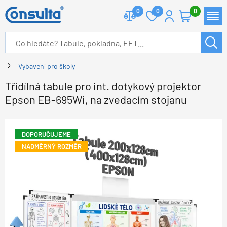
0
0
0
Vybavení pro školy
Třídílná tabule pro int. dotykový projektor
Epson EB-695Wi, na zvedacím stojanu
DOPORUČUJEME
NADMĚRNÝ ROZMĚR