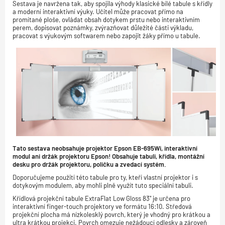
Sestava je navržena tak, aby spojila výhody klasické bílé tabule s křídly
a moderní interaktivní výuky. Učitel může pracovat přímo na
promítané ploše, ovládat obsah dotykem prstu nebo interaktivním
perem, dopisovat poznámky, zvýrazňovat důležité části výkladu,
pracovat s výukovým softwarem nebo zapojit žáky přímo u tabule.
Tato sestava neobsahuje projektor Epson EB-695Wi, interaktivní
modul ani držák projektoru Epson! Obsahuje tabuli, křídla, montážní
desku pro držák projektoru, poličku a zvedací systém.
Doporučujeme použití této tabule pro ty, kteří vlastní projektor i s
dotykovým modulem, aby mohli plně využít tuto speciální tabuli.
Křídlová projekční tabule ExtraFlat Low Gloss 83" je určena pro
interaktivní finger-touch projektory ve formátu 16:10. Středová
projekční plocha má nízkolesklý povrch, který je vhodný pro krátkou a
ultra krátkou projekci. Povrch omezuje nežádoucí odlesky a zároveň