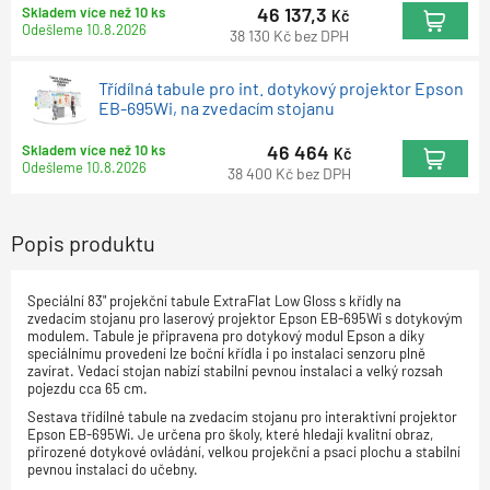
46 137,3
Skladem více než 10 ks
Kč
Odešleme
10.8.2026
38 130
Kč
bez DPH
Třídílná tabule pro int. dotykový projektor Epson
EB-695Wi, na zvedacím stojanu
46 464
Skladem více než 10 ks
Kč
Odešleme
10.8.2026
38 400
Kč
bez DPH
Popis produktu
Speciální 83" projekční tabule ExtraFlat Low Gloss s křídly na
zvedacím stojanu pro laserový projektor Epson EB-695Wi s dotykovým
modulem. Tabule je připravena pro dotykový modul Epson a díky
speciálnímu provedení lze boční křídla i po instalaci senzoru plně
zavírat. Vedací stojan nabízí stabilní pevnou instalaci a velký rozsah
pojezdu cca 65 cm.
Sestava třídílné tabule na zvedacím stojanu pro interaktivní projektor
Epson EB-695Wi. Je určena pro školy, které hledají kvalitní obraz,
přirozené dotykové ovládání, velkou projekční a psací plochu a stabilní
pevnou instalaci do učebny.