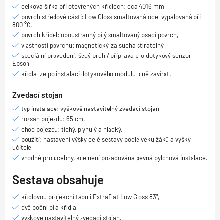
celková šířka při otevřených křídlech: cca 4016 mm,
povrch středové části: Low Gloss smaltovaná ocel vypalovaná při
800 °C,
povrch křídel: oboustranný bílý smaltovaný psací povrch,
vlastnosti povrchu: magnetický, za sucha stíratelný,
speciální provedení: šedý pruh / příprava pro dotykový senzor
Epson,
křídla lze po instalaci dotykového modulu plně zavírat.
Zvedací stojan
typ instalace: výškově nastavitelný zvedací stojan,
rozsah pojezdu: 65 cm,
chod pojezdu: tichý, plynulý a hladký,
použití: nastavení výšky celé sestavy podle věku žáků a výšky
učitele,
vhodné pro učebny, kde není požadována pevná pylonová instalace.
Sestava obsahuje
křídlovou projekční tabuli ExtraFlat Low Gloss 83",
dvě boční bílá křídla,
výškově nastavitelný zvedací stojan,