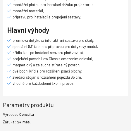
montážní plotnu pro instalaci držáku projektoru;
montážní materiál,
přípravu pro instalaci a propojení sestavy.
Hlavní výhody
prémiová dotyková interaktivní sestava pro školy,
speciální 83" tabule s přípravou pro dotykový modul,
křídla lze i po instalaci senzoru plně zavírat,
projekční povrch Low Gloss s omezením odlesků,
magnetický a za sucha stíratelný povrch,
dvě boční křídla pro rozšíření psací plochy,
zvedací stojan s rozsahem pojezdu 65 cm,
vhodné pro každodenní školní provoz.
Parametry produktu
Výrobce:
Consulta
Záruka:
24
měs.