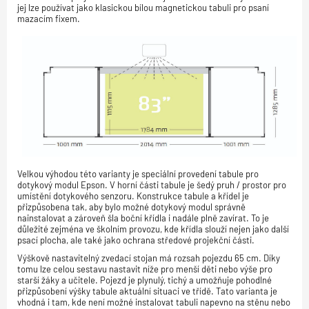
jej lze používat jako klasickou bílou magnetickou tabuli pro psaní
mazacím fixem.
Velkou výhodou této varianty je speciální provedení tabule pro
dotykový modul Epson. V horní části tabule je šedý pruh / prostor pro
umístění dotykového senzoru. Konstrukce tabule a křídel je
přizpůsobena tak, aby bylo možné dotykový modul správně
nainstalovat a zároveň šla boční křídla i nadále plně zavírat. To je
důležité zejména ve školním provozu, kde křídla slouží nejen jako další
psací plocha, ale také jako ochrana středové projekční části.
Výškově nastavitelný zvedací stojan má rozsah pojezdu 65 cm. Díky
tomu lze celou sestavu nastavit níže pro menší děti nebo výše pro
starší žáky a učitele. Pojezd je plynulý, tichý a umožňuje pohodlné
přizpůsobení výšky tabule aktuální situaci ve třídě. Tato varianta je
vhodná i tam, kde není možné instalovat tabuli napevno na stěnu nebo