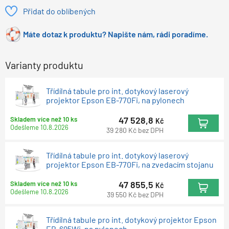
Přidat do oblíbených
Máte dotaz k produktu? Napište nám, rádi poradíme.
Varianty produktu
Třídílná tabule pro int. dotykový laserový
projektor Epson EB-770Fi, na pylonech
47 528,8
Skladem více než 10 ks
Kč
Odešleme
10.8.2026
39 280
Kč
bez DPH
Třídílná tabule pro int. dotykový laserový
projektor Epson EB-770Fi, na zvedacím stojanu
47 855,5
Skladem více než 10 ks
Kč
Odešleme
10.8.2026
39 550
Kč
bez DPH
Třídílná tabule pro int. dotykový projektor Epson
EB-695Wi, na pylonech