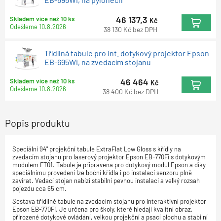
46 137,3
Skladem více než 10 ks
Kč
Odešleme
10.8.2026
38 130
Kč
bez DPH
Třídílná tabule pro int. dotykový projektor Epson
EB-695Wi, na zvedacím stojanu
46 464
Skladem více než 10 ks
Kč
Odešleme
10.8.2026
38 400
Kč
bez DPH
Popis produktu
Speciální 94" projekční tabule ExtraFlat Low Gloss s křídly na
zvedacím stojanu pro laserový projektor Epson EB-770Fi s dotykovým
modulem FT01. Tabule je připravena pro dotykový modul Epson a díky
speciálnímu provedení lze boční křídla i po instalaci senzoru plně
zavírat. Vedací stojan nabízí stabilní pevnou instalaci a velký rozsah
pojezdu cca 65 cm.
Sestava třídílné tabule na zvedacím stojanu pro interaktivní projektor
Epson EB-770Fi. Je určena pro školy, které hledají kvalitní obraz,
přirozené dotykové ovládání, velkou projekční a psací plochu a stabilní