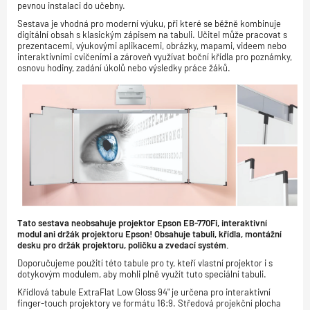
pevnou instalaci do učebny.
Sestava je vhodná pro moderní výuku, při které se běžně kombinuje
digitální obsah s klasickým zápisem na tabuli. Učitel může pracovat s
prezentacemi, výukovými aplikacemi, obrázky, mapami, videem nebo
interaktivními cvičeními a zároveň využívat boční křídla pro poznámky,
osnovu hodiny, zadání úkolů nebo výsledky práce žáků.
Tato sestava neobsahuje projektor Epson EB-770Fi, interaktivní
modul ani držák projektoru Epson! Obsahuje tabuli, křídla, montážní
desku pro držák projektoru, poličku a zvedací systém.
Doporučujeme použití této tabule pro ty, kteří vlastní projektor i s
dotykovým modulem, aby mohli plně využít tuto speciální tabuli.
Křídlová tabule ExtraFlat Low Gloss 94" je určena pro interaktivní
finger-touch projektory ve formátu 16:9. Středová projekční plocha