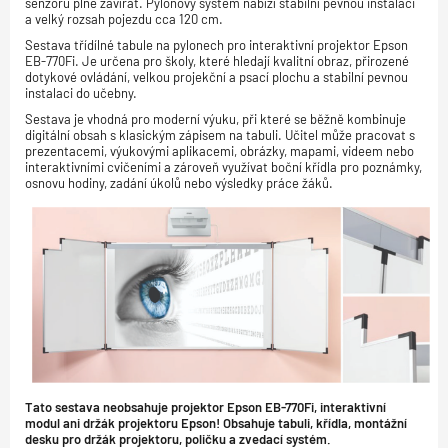
senzoru plně zavírat. Pylonový systém nabízí stabilní pevnou instalaci
a velký rozsah pojezdu cca 120 cm.
Sestava třídílné tabule na pylonech pro interaktivní projektor Epson
EB-770Fi. Je určena pro školy, které hledají kvalitní obraz, přirozené
dotykové ovládání, velkou projekční a psací plochu a stabilní pevnou
instalaci do učebny.
Sestava je vhodná pro moderní výuku, při které se běžně kombinuje
digitální obsah s klasickým zápisem na tabuli. Učitel může pracovat s
prezentacemi, výukovými aplikacemi, obrázky, mapami, videem nebo
interaktivními cvičeními a zároveň využívat boční křídla pro poznámky,
osnovu hodiny, zadání úkolů nebo výsledky práce žáků.
Tato sestava neobsahuje projektor Epson EB-770Fi, interaktivní
modul ani držák projektoru Epson! Obsahuje tabuli, křídla, montážní
desku pro držák projektoru, poličku a zvedací systém.