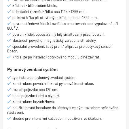
křídla: 2× bílé otočné křídlo,
orientační rozměr křídla: cca 1145 × 1266 mm,
celková šířka při otevřených křídlech: cca 4592 mm,
povrch středové části: Low Gloss smaltovaná ocel vypalovaná při
800 °C,
povrch křídel: oboustranný bílý smaltovaný psací povrch,
vlastnosti povrchu: magnetický, za sucha stíratelný,
speciální provedení: šedý pruh / příprava pro dotykový senzor
Epson,
křídla lze po instalaci dotykového modulu plně zavírat.
Pylonový zvedací systém
typ instalace: pylonový zvedací systém,
konstrukce: pevná hliníková pylonová konstrukce,
rozsah pojezdu: cca 120 cm,
chod pojezdu: tichý a plynulý,
konstrukce: bezúdržbová,
použití: pevná instalace do učebny s velkým rozsahem výškového
nastavení,
vhodné pro intenzivní každodenní používání ve školách.