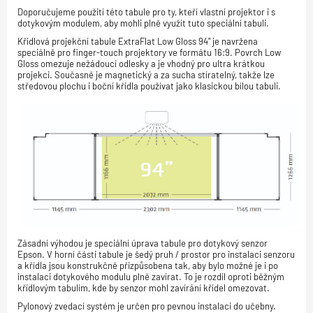
Doporučujeme použití této tabule pro ty, kteří vlastní projektor i s
dotykovým modulem, aby mohli plně využít tuto speciální tabuli.
Křídlová projekční tabule ExtraFlat Low Gloss 94" je navržena
speciálně pro finger-touch projektory ve formátu 16:9. Povrch Low
Gloss omezuje nežádoucí odlesky a je vhodný pro ultra krátkou
projekci. Současně je magnetický a za sucha stíratelný, takže lze
středovou plochu i boční křídla používat jako klasickou bílou tabuli.
Zásadní výhodou je speciální úprava tabule pro dotykový senzor
Epson. V horní části tabule je šedý pruh / prostor pro instalaci senzoru
a křídla jsou konstrukčně přizpůsobena tak, aby bylo možné je i po
instalaci dotykového modulu plně zavírat. To je rozdíl oproti běžným
křídlovým tabulím, kde by senzor mohl zavírání křídel omezovat.
Pylonový zvedací systém je určen pro pevnou instalaci do učebny.