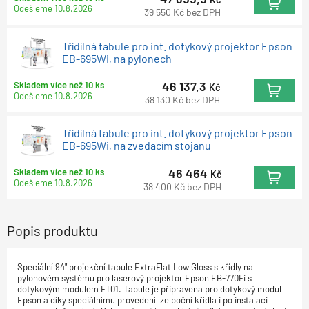
Odešleme
10.8.2026
39 550
Kč
bez DPH
Třídílná tabule pro int. dotykový projektor Epson
EB-695Wi, na pylonech
46 137,3
Skladem více než 10 ks
Kč
Odešleme
10.8.2026
38 130
Kč
bez DPH
Třídílná tabule pro int. dotykový projektor Epson
EB-695Wi, na zvedacím stojanu
46 464
Skladem více než 10 ks
Kč
Odešleme
10.8.2026
38 400
Kč
bez DPH
Popis produktu
Speciální 94" projekční tabule ExtraFlat Low Gloss s křídly na
pylonovém systému pro laserový projektor Epson EB-770Fi s
dotykovým modulem FT01. Tabule je připravena pro dotykový modul
Epson a díky speciálnímu provedení lze boční křídla i po instalaci