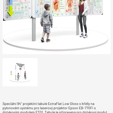
Speciální 94" projekční tabule ExtraFlat Low Gloss s křídly na
pylonovém systému pro laserový projektor Epson EB-770Fi s
dotykovým modulem FT01. Tabule je připravena pro dotykový modul