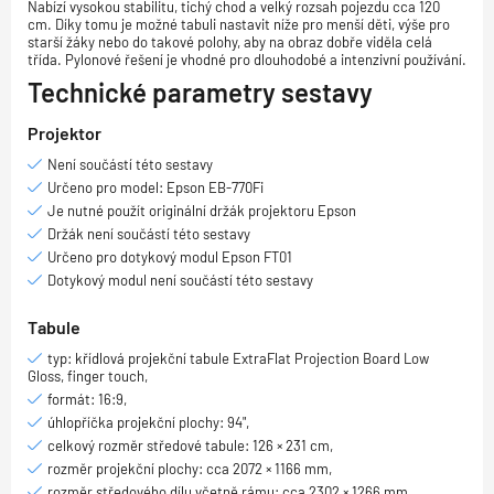
Nabízí vysokou stabilitu, tichý chod a velký rozsah pojezdu cca 120
cm. Díky tomu je možné tabuli nastavit níže pro menší děti, výše pro
starší žáky nebo do takové polohy, aby na obraz dobře viděla celá
třída. Pylonové řešení je vhodné pro dlouhodobé a intenzivní používání.
Technické parametry sestavy
Projektor
Není součástí této sestavy
Určeno pro model: Epson EB-770Fi
Je nutné použít originální držák projektoru Epson
Držák není součástí této sestavy
Určeno pro dotykový modul Epson FT01
Dotykový modul není součástí této sestavy
Tabule
typ: křídlová projekční tabule ExtraFlat Projection Board Low
Gloss, finger touch,
formát: 16:9,
úhlopříčka projekční plochy: 94",
celkový rozměr středové tabule: 126 × 231 cm,
rozměr projekční plochy: cca 2072 × 1166 mm,
rozměr středového dílu včetně rámu: cca 2302 × 1266 mm,