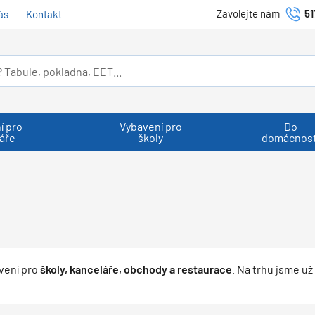
Zavolejte nám
51
ás
Kontakt
í pro
Vybavení pro
Do
áře
školy
domácnost
vení pro
školy, kanceláře, obchody a restaurace
. Na trhu jsme už