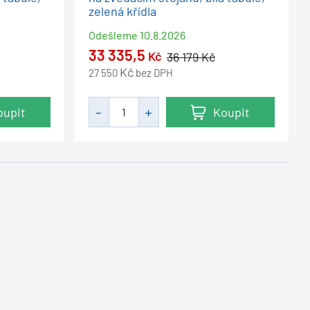
zelená křídla
Odešleme
10.8.2026
33 335,5
Kč
36 179
Kč
Kč
27 550
bez DPH
oupit
Koupit