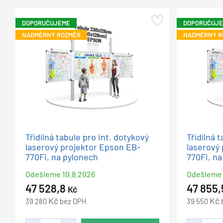
DOPORUČUJEME
DOPORUČUJ
NADMĚRNÝ ROZMĚR
NADMĚRNÝ R
Třídílná tabule pro int. dotykový
Třídílná 
laserový projektor Epson EB-
laserový
770Fi, na pylonech
770Fi, n
Odešleme
10.8.2026
Odešleme
47 528,8
47 855
Kč
Kč
Kč
39 280
bez DPH
39 550