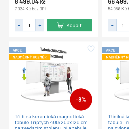
8 499,04
66 499
Kč
Kč
Kč
7 024
bez DPH
54 958
Koupit
AKCE
AKCE
NADMĚRNÝ ROZMĚR
NADMĚRNÝ R
-8%
Třídílná keramická magnetická
Třídílná
tabule Triptych 400/200x120 cm
tabule T
na zvedacím stojanu, bílá tabule,
na pylonec