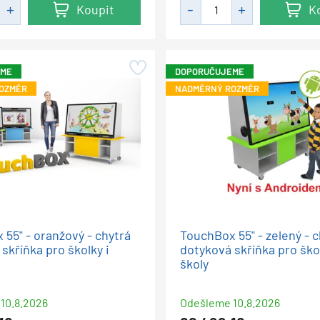
Koupit
K
EME
DOPORUČUJEME
OZMĚR
NADMĚRNÝ ROZMĚR
55" - oranžový - chytrá
TouchBox 55" - zelený - c
skříňka pro školky i
dotyková skříňka pro škol
školy
10.8.2026
Odešleme
10.8.2026