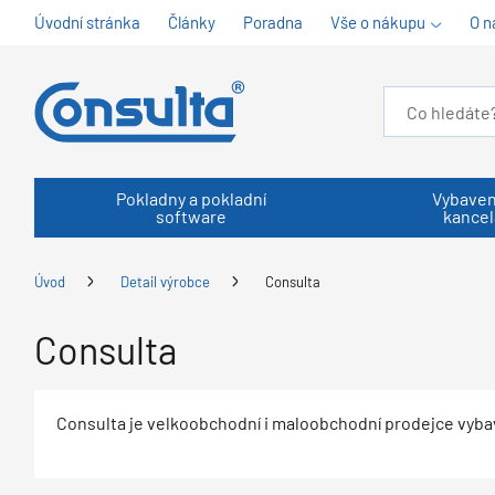
Úvodní stránka
Články
Poradna
Vše o nákupu
O n
Pokladny a pokladní
Vybaven
software
kancel
Úvod
Detail výrobce
Consulta
Consulta
Consulta je velkoobchodní i maloobchodní prodejce vyba