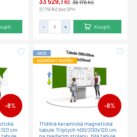
33 529,1
Kč
36 179
Kč
Kč
27 710
bez DPH
oupit
Koupit
AKCE
NADMĚRNÝ ROZMĚR
-8%
-8%
etická
Třídílná keramická magnetická
x120 cm
tabule Triptych 400/200x120 cm
 tabule,
na zvedacím stojanu, bílá tabule,