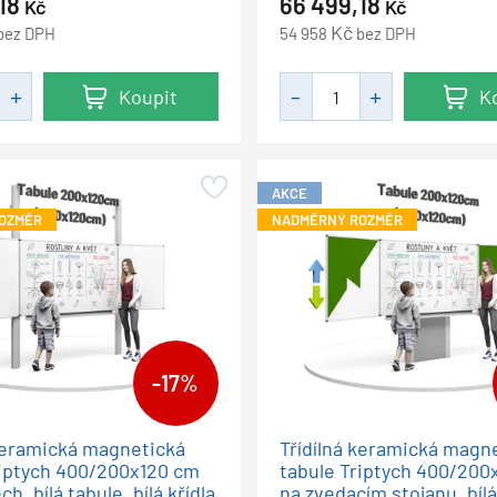
,18
66 499,18
Kč
Kč
Kč
bez DPH
54 958
bez DPH
Koupit
K
AKCE
OZMĚR
NADMĚRNÝ ROZMĚR
-17%
 keramická magnetická
Třídílná keramická magn
riptych 400/200x120 cm
tabule Triptych 400/200
h, bílá tabule, bílá křídla
na zvedacím stojanu, bílá