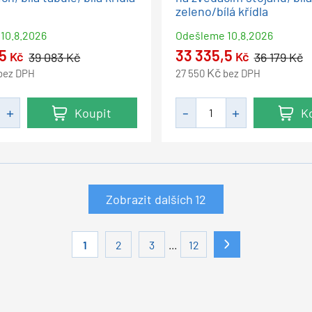
zeleno/bílá křídla
10.8.2026
Odešleme
10.8.2026
,5
33 335,5
Kč
Kč
39 083
Kč
36 179
Kč
Kč
bez DPH
27 550
bez DPH
Koupit
K
Zobrazit dalších
12
...
1
2
3
12