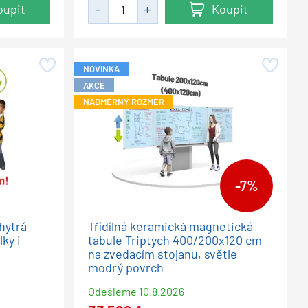
oupit
Koupit
NOVINKA
AKCE
NADMĚRNÝ ROZMĚR
-7%
hytrá
Třídílná keramická magnetická
ky i
tabule Triptych 400/200x120 cm
na zvedacím stojanu, světle
modrý povrch
Odešleme
10.8.2026