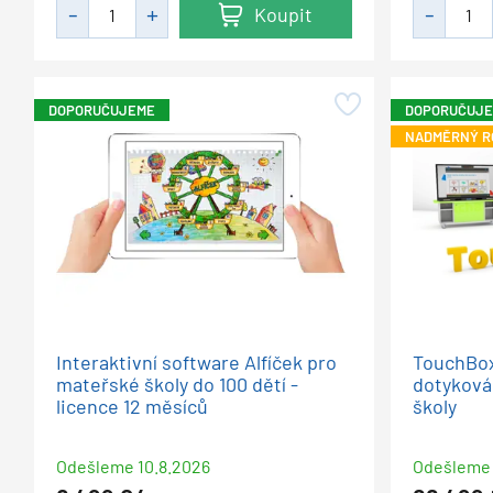
Koupit
DOPORUČUJEME
DOPORUČUJ
NADMĚRNÝ R
Interaktivní software Alfíček pro
TouchBox 
mateřské školy do 100 dětí -
dotyková 
licence 12 měsíců
školy
Odešleme
10.8.2026
Odešleme