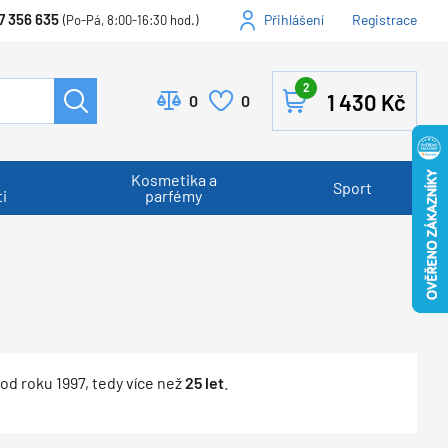
7 356 635
Přihlášení
Registrace
(Po-Pá, 8:00-16:30 hod.)
2
1 430
Kč
0
0
Kosmetika a
Sport
i
parfémy
 od roku 1997, tedy více než
25 let
.