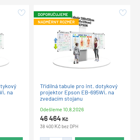
DOPORUČUJEME
NADMĚRNÝ ROZMĚR
otykový
Třídílná tabule pro int. dotykový
i, na
projektor Epson EB-695Wi, na
zvedacím stojanu
Odešleme
10.8.2026
46 464
Kč
Kč
38 400
bez DPH