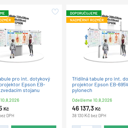
EME
DOPORUČUJEME
OZMĚR
NADMĚRNÝ ROZMĚR
tabule pro int. dotykový
Třídílná tabule pro int. d
 projektor Epson EB-
projektor Epson EB-695W
a zvedacím stojanu
pylonech
10.8.2026
Odešleme
10.8.2026
,5
46 137,3
Kč
Kč
Kč
bez DPH
38 130
bez DPH