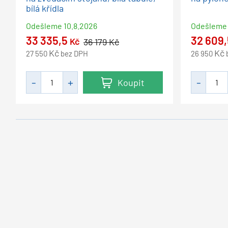
bílá křídla
Odešleme
10.8.2026
Odešleme
33 335,5
32 609
Kč
36 179
Kč
Kč
Kč
27 550
bez DPH
26 950
Koupit