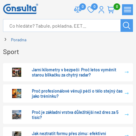
0
0
0
Poradna
Sport
Jarní kilometry v bezpečí: Proč letos vyměnit
starou blikačku za chytrý radar?
Proč profesionálové věnují péči o tělo stejný čas
jako tréninku?
Proč je základní vrstva důležitější než dres za 5
tisíc?
Jak neztratit formu přes zimu: efektivní