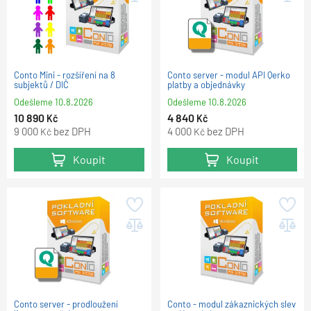
Conto Mini - rozšíření na 8
Conto server - modul API Qerko
subjektů / DIČ
platby a objednávky
Odešleme
10.8.2026
Odešleme
10.8.2026
10 890
4 840
Kč
Kč
9 000
bez DPH
4 000
bez DPH
Kč
Kč
Koupit
Koupit
Conto server - prodloužení
Conto - modul zákaznických slev