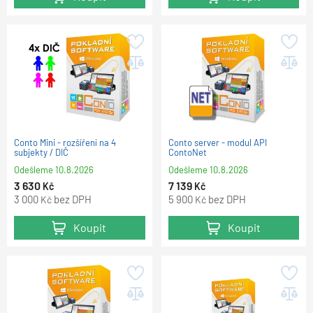
Conto Mini - rozšíření na 4
Conto server - modul API
subjekty / DIČ
ContoNet
Odešleme
10.8.2026
Odešleme
10.8.2026
3 630
7 139
Kč
Kč
3 000
bez DPH
5 900
bez DPH
Kč
Kč
Koupit
Koupit