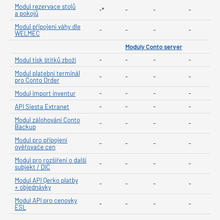
Modul rezervace stolů
-*
-
-
-
a pokojů
Modul připojení váhy dle
-
-
-
-
WELMEC
Moduly Conto server
Modul tisk štítků zboží
-
-
-
-
Modul platební terminál
-
-
-
-
pro Conto Order
Modul import inventur
-
-
-
-
API Siesta Extranet
-
-
-
-
Modul zálohování Conto
-
-
-
-
Backup
Modul pro připojení
-
-
-
-
ověřovače cen
Modul pro rozšíření o další
-
-
-
-
subjekt / DIČ
Modul API Qerko platby
-
-
-
-
+ objednávky
Modul API pro cenovky
-
-
-
-
ESL