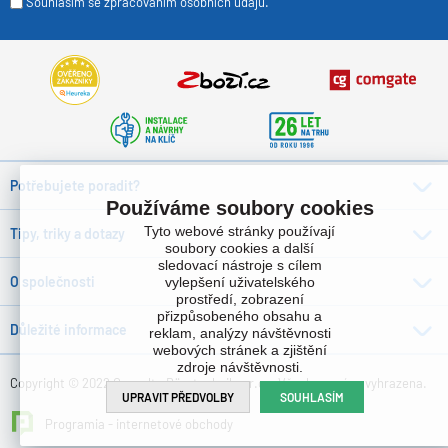
Souhlasím se zpracováním osobních údajů.
Potřebujete poradit?
Používáme soubory cookies
Tyto webové stránky používají
Tipy, triky a dotazy
soubory cookies a další
sledovací nástroje s cílem
O společnosti
vylepšení uživatelského
prostředí, zobrazení
přizpůsobeného obsahu a
Důležité informace
reklam, analýzy návštěvnosti
webových stránek a zjištění
zdroje návštěvnosti.
Copyright © 2022 Consulta Bürotechnik s.r.o. , Všechna práva vyhrazena.
UPRAVIT PŘEDVOLBY
SOUHLASÍM
Programia - internetové obchody