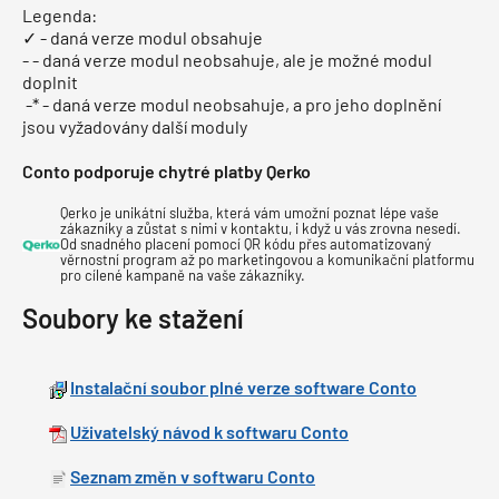
Legenda:
✓ - daná verze modul obsahuje
- - daná verze modul neobsahuje, ale je možné modul
doplnit
-* - daná verze modul neobsahuje, a pro jeho doplnění
jsou vyžadovány další moduly
Conto podporuje chytré platby Qerko
Qerko je unikátní služba, která vám umožní poznat lépe vaše
zákazníky a zůstat s nimi v kontaktu, i když u vás zrovna nesedí.
Od snadného placení pomocí QR kódu přes automatizovaný
věrnostní program až po marketingovou a komunikační platformu
pro cílené kampaně na vaše zákazníky.
Soubory ke stažení
Instalační soubor plné verze software Conto
Uživatelský návod k softwaru Conto
Seznam změn v softwaru Conto