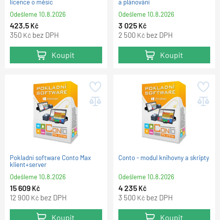
licence o měsíc
a plánování
Odešleme
10.8.2026
Odešleme
10.8.2026
423,5
3 025
Kč
Kč
350
bez DPH
2 500
bez DPH
Kč
Kč
Koupit
Koupit
Pokladní software Conto Max
Conto - modul knihovny a skripty
klient+server
Odešleme
10.8.2026
Odešleme
10.8.2026
15 609
4 235
Kč
Kč
12 900
bez DPH
3 500
bez DPH
Kč
Kč
Koupit
Koupit