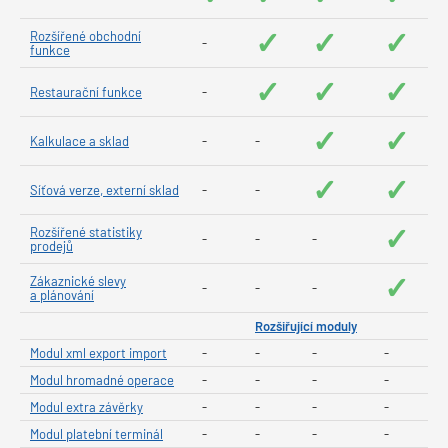
✓
✓
✓
Rozšířené obchodní
-
funkce
✓
✓
✓
Restaurační funkce
-
✓
✓
Kalkulace a sklad
-
-
✓
✓
Síťová verze, externí sklad
-
-
✓
Rozšířené statistiky
-
-
-
prodejů
✓
Zákaznické slevy
-
-
-
a plánování
Rozšiřující moduly
Modul xml export import
-
-
-
-
Modul hromadné operace
-
-
-
-
Modul extra závěrky
-
-
-
-
Modul platební terminál
-
-
-
-