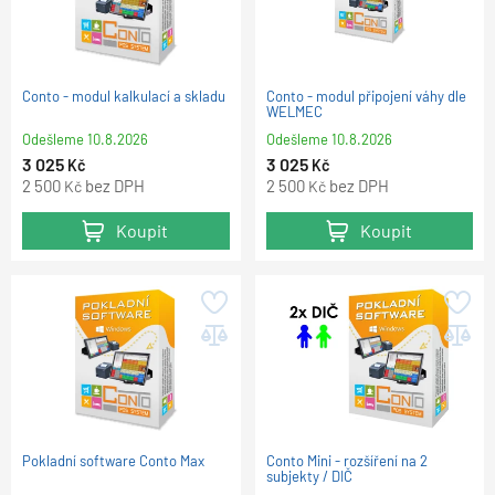
Conto - modul kalkulací a skladu
Conto - modul připojení váhy dle
WELMEC
Odešleme
10.8.2026
Odešleme
10.8.2026
3 025
3 025
Kč
Kč
2 500
bez DPH
2 500
bez DPH
Kč
Kč
Koupit
Koupit
Pokladní software Conto Max
Conto Mini - rozšíření na 2
subjekty / DIČ