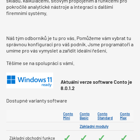
skladu, kalkulacemi, síťovým propojením a funkcemi pro
pokročilé analytické nástroje a integraci s dalšími
firemními systémy.
Náš tým odborníků je tu pro vás. Pomůžeme vám vybrat tu
správnou konfiguraci pro váš podnik. Jsme programátoři a
umíme pro vás vymyslet a zařídit ideální řešení.
Těšíme se na spolupráci s vámi.
Aktuální verze software Conto je
8.0.1.2
Dostupné varianty software
Conto
Conto
Conto
Conto
Mini
Basic
Standard
Max
Základní moduly
✓
✓
✓
✓
Základní obchodní funkce