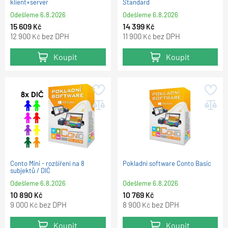
klient+server
Standard
Odešleme
6.8.2026
Odešleme
6.8.2026
15 609
14 399
Kč
Kč
12 900
bez DPH
11 900
bez DPH
Kč
Kč
Koupit
Koupit
Conto Mini - rozšíření na 8
Pokladní software Conto Basic
subjektů / DIČ
Odešleme
6.8.2026
Odešleme
6.8.2026
10 890
10 769
Kč
Kč
9 000
bez DPH
8 900
bez DPH
Kč
Kč
Koupit
Koupit