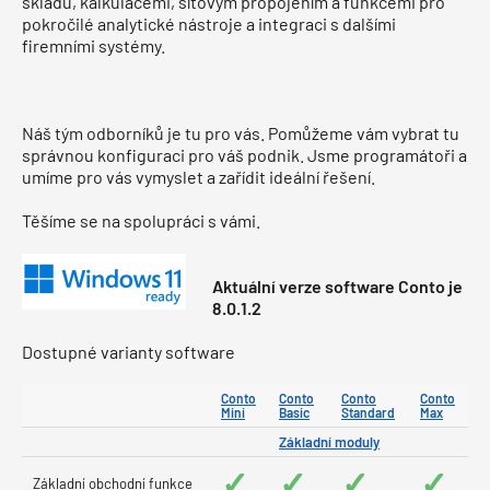
skladu, kalkulacemi, síťovým propojením a funkcemi pro
pokročilé analytické nástroje a integraci s dalšími
firemními systémy.
Náš tým odborníků je tu pro vás. Pomůžeme vám vybrat tu
správnou konfiguraci pro váš podnik. Jsme programátoři a
umíme pro vás vymyslet a zařídit ideální řešení.
Těšíme se na spolupráci s vámi.
Aktuální verze software Conto je
8.0.1.2
Dostupné varianty software
Conto
Conto
Conto
Conto
Mini
Basic
Standard
Max
Základní moduly
✓
✓
✓
✓
Základní obchodní funkce