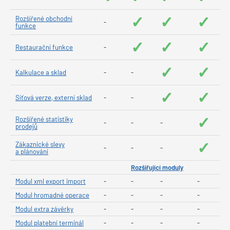
✓
✓
✓
Rozšířené obchodní
-
funkce
✓
✓
✓
Restaurační funkce
-
✓
✓
Kalkulace a sklad
-
-
✓
✓
Síťová verze, externí sklad
-
-
✓
Rozšířené statistiky
-
-
-
prodejů
✓
Zákaznické slevy
-
-
-
a plánování
Rozšiřující moduly
Modul xml export import
-
-
-
-
Modul hromadné operace
-
-
-
-
Modul extra závěrky
-
-
-
-
Modul platební terminál
-
-
-
-