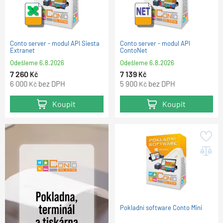
Conto server - modul API Siesta
Conto server - modul API
Extranet
ContoNet
Odešleme
6.8.2026
Odešleme
6.8.2026
7 260
7 139
Kč
Kč
6 000
bez DPH
5 900
bez DPH
Kč
Kč
Koupit
Koupit
Pokladní software Conto Mini