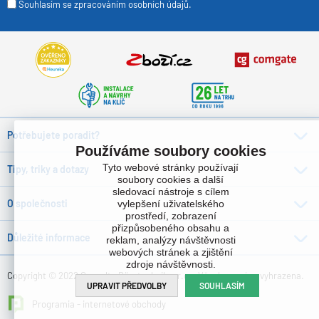
Souhlasím se zpracováním osobních údajů.
Potřebujete poradit?
Používáme soubory cookies
Tyto webové stránky používají
Tipy, triky a dotazy
soubory cookies a další
sledovací nástroje s cílem
O společnosti
vylepšení uživatelského
prostředí, zobrazení
přizpůsobeného obsahu a
Důležité informace
reklam, analýzy návštěvnosti
webových stránek a zjištění
zdroje návštěvnosti.
Copyright © 2022 Consulta Bürotechnik s.r.o. , Všechna práva vyhrazena.
UPRAVIT PŘEDVOLBY
SOUHLASÍM
Programia - internetové obchody