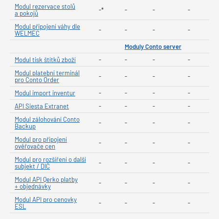
Modul rezervace stolů
-*
-
-
-
a pokojů
Modul připojení váhy dle
-
-
-
-
WELMEC
Moduly Conto server
Modul tisk štítků zboží
-
-
-
-
Modul platební terminál
-
-
-
-
pro Conto Order
Modul import inventur
-
-
-
-
API Siesta Extranet
-
-
-
-
Modul zálohování Conto
-
-
-
-
Backup
Modul pro připojení
-
-
-
-
ověřovače cen
Modul pro rozšíření o další
-
-
-
-
subjekt / DIČ
Modul API Qerko platby
-
-
-
-
+ objednávky
Modul API pro cenovky
-
-
-
-
ESL