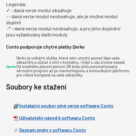
Legenda:
✓ - daná verze modul obsahuje
- - daná verze modul neobsahuje, ale je možné modul
doplnit
-* - daná verze modul neobsahuje, a pro jeho doplnění
jsou vyžadovány další moduly
Conto podporuje chytré platby Qerko
Qerko je unikátní služba, která vám umožní poznat lépe vaše
zákazníky a zůstat s nimi v kontaktu, i když u vás zrovna nesedí.
Od snadného placení pomocí QR kódu přes automatizovaný
věrnostní program až po marketingovou a komunikační platformu
pro cílené kampaně na vaše zákazníky.
Soubory ke stažení
Instalační soubor plné verze software Conto
Uživatelský návod k softwaru Conto
Seznam změn v softwaru Conto