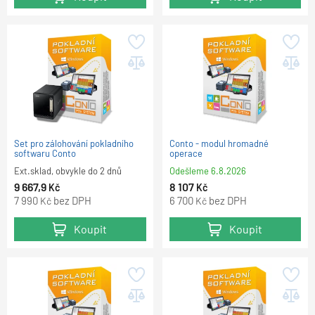
Set pro zálohování pokladního
Conto - modul hromadné
softwaru Conto
operace
Ext.sklad, obvykle do 2 dnů
Odešleme
6.8.2026
9 667,9
8 107
Kč
Kč
7 990
bez DPH
6 700
bez DPH
Kč
Kč
Koupit
Koupit