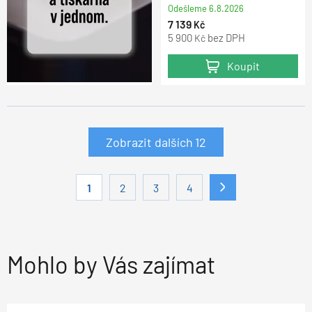
Odešleme
6.8.2026
7 139
Kč
5 900
bez DPH
Kč
Koupit
Zobrazit dalších
12
1
2
3
4
Mohlo by Vás zajímat