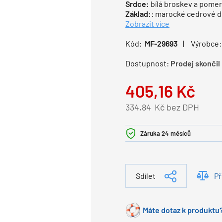
Srdce:
bílá broskev a pome
Základ:
: marocké cedrové 
Zobrazit více
Kód:
MF-29693
Výrobce:
Dostupnost:
Prodej skončil
405,16
Kč
334,84
Kč bez DPH
Záruka 24 měsíců
Sdílet
Př
Máte dotaz k produktu?