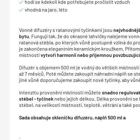
hodí se kdekoli kde potřebujete pročistit vzduch
vhodná na jaro, léto
Vonné difuzéry s ratanovými tyčinkami jsou
nejvhodnějš
bytu
. Fungují tak, že do okrasné lahvičky nalejeme vo
ratanová stébla, po kterých vůně postupně vzlíná do pr
je zakončena elegantním keramickým kroužkem. Přítom
místnosti
vytvoří harmonii nebo příjemnou povzbuzujíc
Difuzér s objemem 500 ml je vodný do větších místností
až 7 měsíců. Poté můžete zakoupit náhradní náplň se ste
jiné vůně doporučujeme zakoupit nové tyčinky, aby vůně
Intenzitu provonění místnosti můžete
snadno regulova
stébel - tyčinek
nebo jejich délkou. Délka provonění se li
stébel, na velikosti místnosti, teplotě, větrání a také p
Sada obsahuje skleničku difuzéru, náplň 500 ml a
.