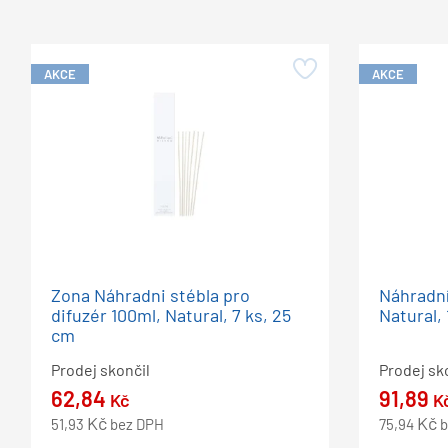
AKCE
AKCE
Zona Náhradni stébla pro
Náhradní
difuzér 100ml, Natural, 7 ks, 25
Natural, 
cm
Prodej skončil
Prodej sk
62,84
91,89
Kč
K
Kč
Kč
51,93
bez DPH
75,94
b