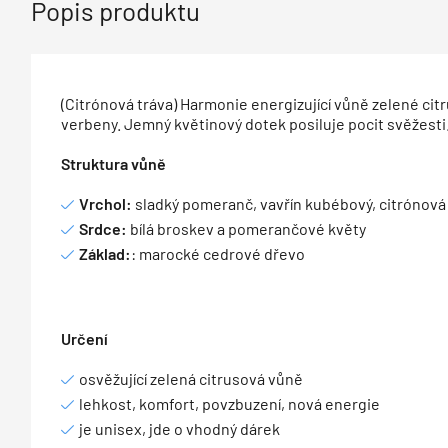
Popis produktu
(Citrónová tráva) Harmonie energizující vůně zelené cit
verbeny. Jemný květinový dotek posiluje pocit svěžesti
Struktura vůně
Vrchol:
sladký pomeranč, vavřín kubébový, citrónová
Srdce:
bílá broskev a pomerančové květy
Základ:
: marocké cedrové dřevo
Určení
osvěžující zelená citrusová vůně
lehkost, komfort, povzbuzení, nová energie
je unisex, jde o vhodný dárek