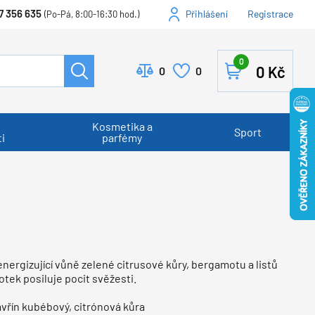
7 356 635
Přihlášení
Registrace
(Po-Pá, 8:00-16:30 hod.)
0
0
Kč
0
0
Kosmetika a
Sport
i
parfémy
nergizující vůně zelené citrusové kůry, bergamotu a listů
tek posiluje pocit svěžesti.
vřín kubébový, citrónová kůra