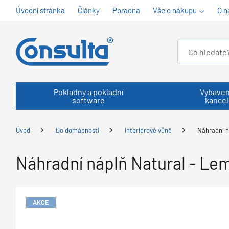
Úvodní stránka
Články
Poradna
Vše o nákupu
O n
Pokladny a pokladní
Vybaven
software
kancel
Úvod
Do domácnosti
Interiérové vůně
Náhradní n
Náhradní náplň Natural - Le
AKCE