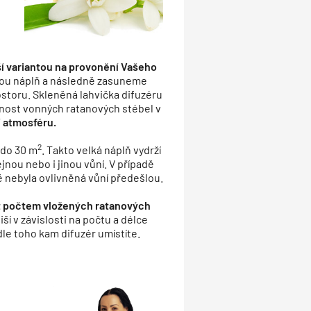
í variantou na provonění Vašeho
nnou náplň a následně zasuneme
ostoru. Skleněná lahvička difuzéru
nost vonných ratanových stébel v
í atmosféru.
2
 do 30 m
. Takto velká náplň vydrží
jnou nebo i jinou vůní. V případě
 nebyla ovlivněná vůní předešlou.
t počtem vložených ratanových
ší v závislosti na počtu a délce
odle toho kam difuzér umístíte.