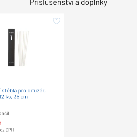
Příslušenství a doplňky
 stébla pro difuzér,
12 ks, 35 cm
ončil
č
ez DPH