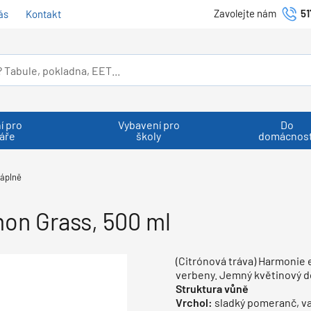
Zavolejte nám
51
ás
Kontakt
í pro
Vybavení pro
Do
áře
školy
domácnost
áplně
mon Grass, 500 ml
(Citrónová tráva) Harmonie e
verbeny. Jemný květinový do
Struktura vůně
Vrchol:
sladký pomeranč, va