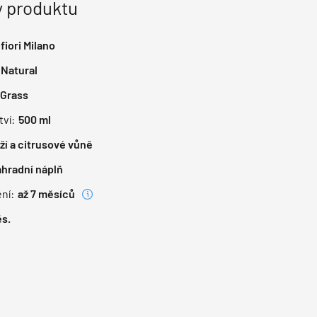
 produktu
efiori Milano
Natural
Grass
ví:
500 ml
ží a citrusové vůně
hradní náplň
ní:
až 7 měsíců
s.