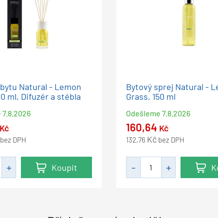
bytu Natural - Lemon
Bytový sprej Natural - 
0 ml, Difuzér a stébla
Grass, 150 ml
e
7.8.2026
Odešleme
7.8.2026
160,64
Kč
Kč
Kč
bez DPH
132,76
bez DPH
Koupit
K