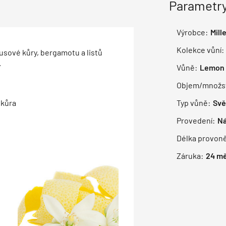
Parametry
Výrobce:
Mill
Kolekce vůní:
rusové kůry, bergamotu a listů
.
Vůně:
Lemon 
Objem/množst
 kůra
Typ vůně:
Svě
Provedení:
Ná
Délka provoně
Záruka:
24
mě