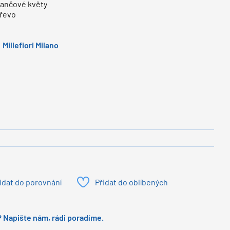
rančové květy
dřevo
Millefiori Milano
idat do porovnání
Přidat do oblíbených
 Napište nám, rádi poradíme.