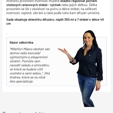
Intenzitu provonění místnosti můžete
snadno regulovat počtem
vložených ratanových stébel - tyčinek
nebo jejich délkou. Délka
provonění se liší v závislosti na počtu a délce stébel, na velikosti
místnosti, teplotě, větrání a také podle toho kam difuzér umístíte.
Sada obsahuje skleničku difuzéru, náplň 350 ml a 7 stébel v délce 45
cm
.
Názor odborníka
"Millefiori Milano obohatí váš
domov nebo kancelář
výjimečnými a elegantními
vůněmi. Pomůže vám
navodit náladu a atmosféru,
ve které se budete cítít
uvolnění a sami sebou.", říká
Andrea, která se na vůně
léta specializuje.