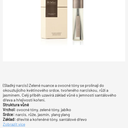
(Sladký narcis) Zelené nuance a ovocné tóny se prolínají do
okouzlujícího květinového srdce, tvořeného narciskou, růží a
jasmínem. Celý příběh uzavírá základ vůně s jemností santálového
dřeva a hřejivostí koření.
Struktura vůně
Vrchol:
ovocné tóny, zelené tóny, jablko
Srdce:
narcis, růže, jasmín, ylang ylang
Základ:
dřevité a kořeněné tóny, santálové dřevo
Zobrazit více