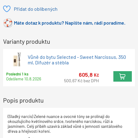
Přidat do oblíbených
Máte dotaz k produktu? Napište nám, rádi poradíme.
Varianty produktu
Vůně do bytu Selected - Sweet Narcissus, 350
ml, Difuzér a stébla
605,8
Poslední 1 ks
Kč
Odešleme
10.8.2026
500,67
Kč
bez DPH
Popis produktu
(Sladký narcis) Zelené nuance a ovocné tóny se prolínají do
okouzlujícího květinového srdce, tvořeného narciskou, růží a
jasmínem. Celý příběh uzavírá základ vůně s jemností santálového
dřeva a hřejivostí koření.