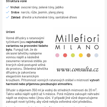
Struktura vůně
Vrchol:
ovocné tóny, zelené tóny, jablko
Srdce:
narcis, růže, jasmín, ylang ylang
Základ:
dřevité a kořeněné tóny, santálové dřevo
Určení
Vonné difuzéry s ratanovými
tyčinkami jsou
nejvhodnější
variantou na provonění Vašeho
bytu
. Fungují tak, že do
okrasné lahvičky nalejeme
vonnou náplň a následně
zasuneme ratanová stébla, po
kterých vůně postupně vzlíná
do prostoru. Skleněná lahvička
difuzéru je zakončena
elegantním keramickým
kroužkem. Přítomnost vonných ratanových stébel v místnosti
vytvoří
harmonii nebo příjemnou povzbuzující atmosféru.
2
Difuzér s objemem 350 ml je vodný do středních místností do 20 m
.
Takto velká náplň vydrží až 4 měsíce. Poté můžete zakoupit náhradní
náplň se stejnou nebo i jinou vůní. V případě jiné vůně doporučujeme
zakoupit nové tyčinky, aby vůně nebyla ovlivněná vůní předešlou.