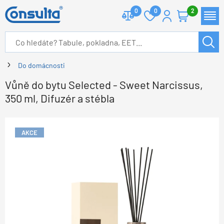
0
0
2
Do domácnosti
Vůně do bytu Selected - Sweet Narcissus,
350 ml, Difuzér a stébla
AKCE