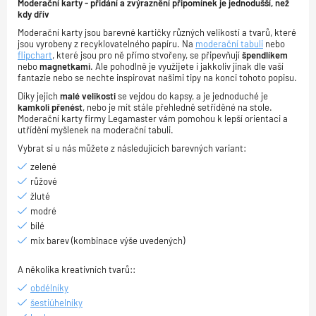
Moderační karty - přidání a zvýraznění připomínek je jednodušší, než
kdy dřív
Moderační karty jsou barevné kartičky různých velikostí a tvarů, které
jsou vyrobeny z recyklovatelného papíru. Na
moderační tabuli
nebo
flipchart
, které jsou pro ně přímo stvořeny, se připevňují
špendlíkem
nebo
magnetkami
. Ale pohodlně je využijete i jakkoliv jinak dle vaší
fantazie nebo se nechte inspirovat našimi tipy na konci tohoto popisu.
Díky jejich
malé velikosti
se vejdou do kapsy, a je jednoduché je
kamkoli přenést
, nebo je mít stále přehledně setříděné na stole.
Moderační karty firmy Legamaster vám pomohou k lepší orientaci a
utřídění myšlenek na moderační tabuli.
Vybrat si u nás můžete z následujících barevných variant:
zelené
růžové
žluté
modré
bílé
mix barev (kombinace výše uvedených)
A několika kreativních tvarů::
obdélníky
šestiúhelníky