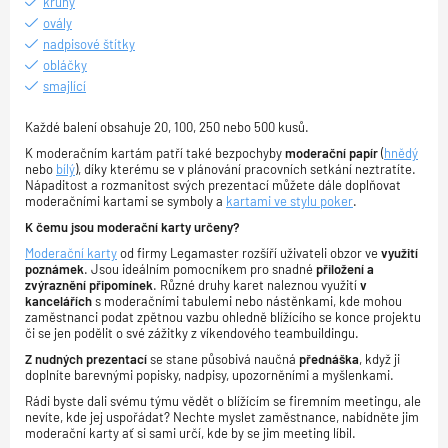
kruhy
ovály
nadpisové štítky
obláčky
smajlící
Každé balení obsahuje 20, 100, 250 nebo 500 kusů.
K moderačním kartám patří také bezpochyby
moderační papír
(
hnědý
nebo
bílý
), díky kterému se v plánování pracovních setkání neztratíte.
Nápaditost a rozmanitost svých prezentací můžete dále doplňovat
moderačními kartami se symboly a
kartami ve stylu poker
.
K čemu jsou moderační karty určeny?
Moderační karty
od firmy Legamaster rozšíří uživateli obzor ve
využití
poznámek
. Jsou ideálním pomocníkem pro snadné
přiložení a
zvýraznění připomínek
. Různé druhy karet naleznou využití
v
kancelářích
s moderačními tabulemi nebo nástěnkami, kde mohou
zaměstnanci podat zpětnou vazbu ohledně blížícího se konce projektu
či se jen podělit o své zážitky z víkendového teambuildingu.
Z nudných prezentací
se stane působivá naučná
přednáška
, když ji
doplníte barevnými popisky, nadpisy, upozorněními a myšlenkami.
Rádi byste dali svému týmu vědět o blížícím se firemním meetingu, ale
nevíte, kde jej uspořádat? Nechte myslet zaměstnance, nabídněte jim
moderační karty ať si sami určí, kde by se jim meeting líbil.