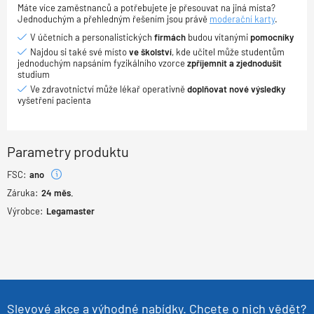
Máte více zaměstnanců a potřebujete je přesouvat na jiná místa?
Jednoduchým a přehledným řešením jsou právě
moderační karty
.
V účetních a personalistických
firmách
budou vítanými
pomocníky
Najdou si také své místo
ve školství
, kde učitel může studentům
jednoduchým napsáním fyzikálního vzorce
zpříjemnit a zjednodušit
studium
Ve zdravotnictví může lékař operativně
doplňovat nové výsledky
vyšetření pacienta
Parametry produktu
FSC:
ano
Záruka:
24
měs.
Výrobce:
Legamaster
Slevové akce a výhodné nabídky. Chcete o nich vědět?