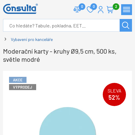
0
0
2
Vybavení pro kanceláře
Moderační karty - kruhy Ø9,5 cm, 500 ks,
světle modré
AKCE
VÝPRODEJ
SLEVA
52%