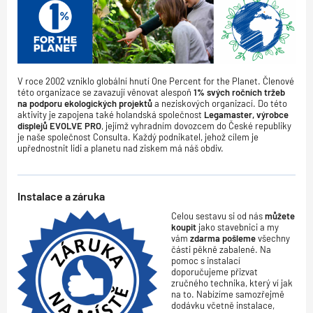
V roce 2002 vzniklo globální hnutí One Percent for the Planet. Členové
této organizace se zavazují věnovat alespoň
1% svých ročních tržeb
na podporu ekologických projektů
a neziskových organizací. Do této
aktivity je zapojena také holandská společnost
Legamaster, výrobce
displejů EVOLVE PRO
, jejímž vyhradním dovozcem do České republiky
je naše společnost Consulta. Každý podnikatel, jehož cílem je
upřednostnit lidi a planetu nad ziskem má náš obdiv.
Instalace a záruka
Celou sestavu si od nás
můžete
koupit
jako stavebnici a my
vám
zdarma pošleme
všechny
části pěkně zabalené. Na
pomoc s instalací
doporučujeme přizvat
zručného technika, který ví jak
na to. Nabízíme samozřejmě
dodávku včetně instalace,