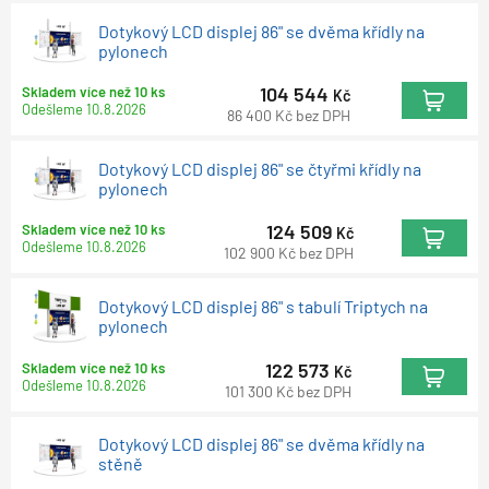
Dotykový LCD displej 86" se dvěma křídly na
pylonech
104 544
Skladem více než 10 ks
Kč
Odešleme
10.8.2026
86 400
Kč
bez DPH
Dotykový LCD displej 86" se čtyřmi křídly na
pylonech
124 509
Skladem více než 10 ks
Kč
Odešleme
10.8.2026
102 900
Kč
bez DPH
Dotykový LCD displej 86" s tabulí Triptych na
pylonech
122 573
Skladem více než 10 ks
Kč
Odešleme
10.8.2026
101 300
Kč
bez DPH
Dotykový LCD displej 86" se dvěma křídly na
stěně