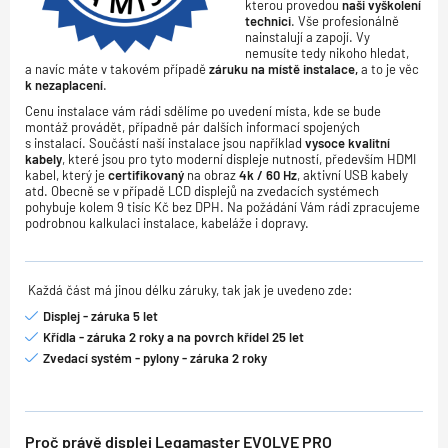
kterou provedou
naši vyškolení
technici
. Vše profesionálně
nainstalují a zapojí. Vy
nemusíte tedy nikoho hledat,
a navíc máte v takovém případě
záruku na místě instalace,
a to je věc
k nezaplacení
.
Cenu instalace vám rádi sdělíme po uvedení místa, kde se bude
montáž provádět, případně pár dalších informací spojených
s instalací. Součástí naší instalace jsou například
vysoce
kvalitní
kabely
, které jsou pro tyto moderní displeje nutností, především HDMI
kabel, který je
certifikovaný
na obraz
4k / 60 Hz
, aktivní USB kabely
atd. Obecně se v případě LCD displejů na zvedacích systémech
pohybuje kolem 9 tisíc Kč bez DPH. Na požádání Vám rádi zpracujeme
podrobnou kalkulaci instalace, kabeláže i dopravy.
Každá část má jinou délku záruky, tak jak je uvedeno zde:
Displej - záruka 5 let
Křídla - záruka 2 roky a na povrch křídel 25 let
Zvedací systém - pylony - záruka 2 roky
Proč právě displej Legamaster EVOLVE PRO