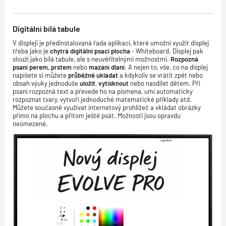
Digitální bílá tabule
V displeji je předinstalovaná řada aplikací, které umožní využít displej
třeba jako je
chytrá digitální psací plocha
- Whiteboard. Displej pak
slouží jako bílá tabule, ale s neuvěřitelnými možnostmi.
Rozpozná
psaní perem, prstem
nebo
mazání dlaní
. A nejen to, vše, co na displej
napíšete si můžete
průběžně ukládat
a kdykoliv se vrátit zpět nebo
obsah výuky jednoduše
uložit
,
vytisknout
nebo nasdílet dětem. Při
psaní rozpozná text a převede ho na písmena, umí automaticky
rozpoznat tvary, vytvoří jednoduché matematické příklady atd.
Můžete současně využívat internetový prohlížeč a vkládat obrázky
přímo na plochu a přitom ještě psát. Možnosti jsou opravdu
neomezené.