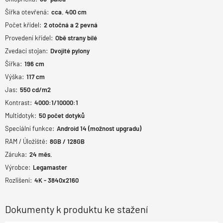
Šířka otevřená:
cca. 400 cm
Počet křídel:
2 otočná a 2 pevná
Provedení křídel:
Obě strany bílé
Zvedací stojan:
Dvojité pylony
Šířka:
196
cm
Výška:
117
cm
Jas:
550 cd/m2
Kontrast:
4000:1/10000:1
Multidotyk:
50
počet dotyků
Speciální funkce:
Android 14 (možnost upgradu)
RAM / Úložiště:
8GB / 128GB
Záruka:
24
měs.
Výrobce:
Legamaster
Rozlišení:
4K - 3840x2160
Dokumenty k produktu ke stažení