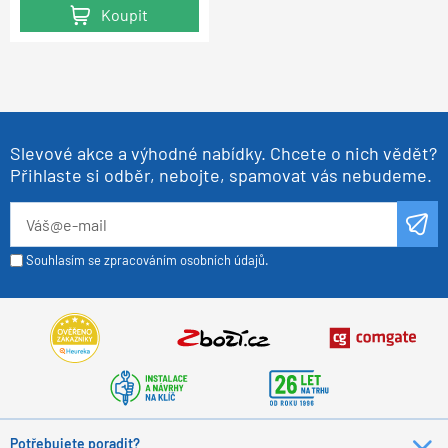
Koupit
Koupit
Koupit
Koupit
Koupit
Slevové akce a výhodné nabídky. Chcete o nich vědět?
Přihlaste si odběr, nebojte, spamovat vás nebudeme.
Souhlasím se zpracováním osobních údajů.
Potřebujete poradit?