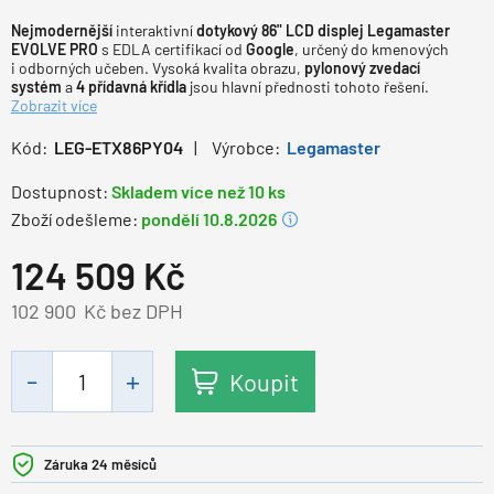
Nejmodernější
interaktivní
dotykový 86" LCD displej Legamaster
EVOLVE PRO
s EDLA certifikací od
Google
, určený do kmenových
i odborných učeben. Vysoká kvalita obrazu,
pylonový zvedací
systém
a
4 přídavná křídla
jsou hlavní přednosti tohoto řešení.
Zobrazit více
Kód:
LEG-ETX86PY04
Výrobce:
Legamaster
Dostupnost:
Skladem více než 10 ks
Zboží odešleme:
pondělí 10.8.2026
124 509
Kč
102 900
Kč bez DPH
Koupit
Záruka 24 měsíců