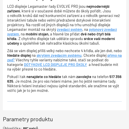
LCD displeje Legamaster řady EVOLVE PRO jsou
nejmodernější
zařízení
, které si v současné době můžete do školy pořídit. Jsou
o několik kroků dál než konkurenční zařízení a o několik generací než
interaktivní tabule nebo velmi předražené dotykové interaktivní
projektory. Na rozdíl od jiných displejů na trhu umožňují displeje
Legamaster montáž na skrytý
zvedací systém
, na
pylonový zvedací
systém
, na
mobilní stojan,
a hlavně lze přidat
dvě nebo čtyři bílá
křídla
. Z chytrého displeje tak uděláte opravdu
srdce vaší moderní
učebny
a spolehlivě tak nahradíte klasickou školní tabuli.
Zdá se vám displej příliš velký nebo nechcete 4 křídla, ale jen dvě, nebo
hledáte displej
na
skrytém zvedacím systému
.
Chcete displej
přímo na
zeď
?
Všechny tyhle varianty nabízíme také, stačí se podívat do
kategorie
DOTYKOVÉ LCD DISPLEJE PRO ŠKOLY
a hned budete mít
na výběr přesně to co hledáte.
Pokud i tak
nenajdete co hledáte
tak nám
zavolejte
na telefon
517 356
635
. Je možné, že pro vás řešení máme, jen ho ještě nemáme tady.
Některá řešení instalací nejsou úplně standardní, ale snažíme se vyjít
vstříc jak je to jen možné.
Parametry produktu
Úhlopříčka:
86"
palců