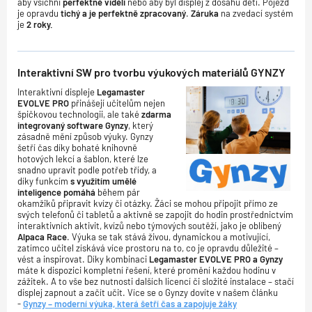
aby všichni
perfektně viděli
nebo aby byl displej z dosahu dětí. Pojezd
je opravdu
tichý a je perfektně zpracovaný
.
Záruka
na zvedací systém
je
2 roky
.
Interaktivní SW pro tvorbu výukových materiálů GYNZY
Interaktivní displeje
Legamaster
EVOLVE PRO
přinášejí učitelům nejen
špičkovou technologii, ale také
zdarma
integrovaný software Gynzy
, který
zásadně mění způsob výuky. Gynzy
šetří čas díky bohaté knihovně
hotových lekcí a šablon, které lze
snadno upravit podle potřeb třídy, a
díky funkcím
s využitím umělé
inteligence pomáhá
během pár
okamžiků připravit kvízy či otázky. Žáci se mohou připojit přímo ze
svých telefonů či tabletů a aktivně se zapojit do hodin prostřednictvím
interaktivních aktivit, kvízů nebo týmových soutěží, jako je oblíbený
Alpaca Race
. Výuka se tak stává živou, dynamickou a motivující,
zatímco učitel získává více prostoru na to, co je opravdu důležité –
vést a inspirovat. Díky kombinaci
Legamaster EVOLVE PRO a Gynzy
máte k dispozici kompletní řešení, které promění každou hodinu v
zážitek. A to vše bez nutnosti dalších licencí či složité instalace – stačí
displej zapnout a začít učit. Více se o Gynzy dovíte v našem článku
-
Gynzy – moderní výuka, která šetří čas a zapojuje žáky