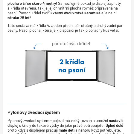
plochu o šířce skoro 4 metry!
Samozřejmě pokud je displej zapnutý
a křídla otevřená, tak je jejich vnitřní plocha rovněž připravená na
psaní. Povrch křídel tvoří
kvalitní dvouvrstvá keramika
a je na ni
záruka 25 let!
Tato sestava má křídla 4. Jeden přední pár otočný a druhý zadní pár
pevný. Psací plocha, která je k dispozici je tak o pořádný kus větší.
Pylonový zvedací systém
Pylonový zvedací systém - pojezd má velký rozsah a umožní
nastavit
displej
s křídly do takové výšky do jaké právě potřebujete.
Úplně dolů
proto když s displejem pracují
malé děti
a
nahoru
když potřebujete,