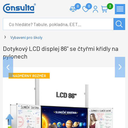
0
0
2
Vybavení pro školy
Dotykový LCD displej 86" se čtyřmi křídly na
pylonech
NADMĚRNÝ ROZMĚR