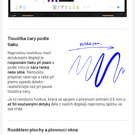
Tloušťka čary podle
tlaku
Naprostou novinkou mezi
dotykovými displeji je
rozpoznání tlaku při psaní
a
podle toho je
čára tenká
nebo
silná
. Nemusíte
přepínat nástroje a také při
písmo vypadá daleko
realističtější než při pevné
tloušťce čáry.
Je to revoluční funkce, která ve spojení s přesností snímání 0,5 mm a
až 50 současnými dotyky
dělá z našich displejů naprostou špičku ve
své třídě.
Rozdělení plochy a plovoucí okna