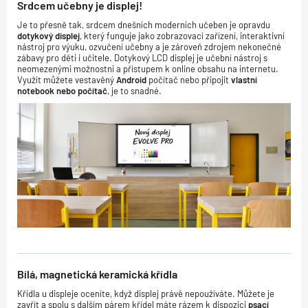
Srdcem učebny je displej!
Je to přesně tak, srdcem dnešních moderních učeben je opravdu
dotykový displej
, který funguje jako zobrazovací zařízení, interaktivní
nástroj pro výuku, ozvučení učebny a je zároveň zdrojem nekonečné
zábavy pro děti i učitele. Dotykový LCD displej je učební nástroj s
neomezenými možnostni
a přístupem k online obsahu na internetu.
Využít můžete vestavěný
Android
počítač nebo připojit
vlastní
notebook nebo počítač
, je to snadné.
Bílá, magnetická keramická křídla
Křídla u displeje oceníte, když displej právě nepoužíváte. Můžete je
zavřít a spolu s dalším párem křídel máte rázem k dispozici
psací