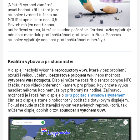
(Někteří výrobci záměrně
uvádí hodnotu 9H, která je ze
stupnice tvrdosti tužek a na
MOHS stupnici je to cca. 3,5.
Povrch má jen nastříkanou
antireflexní vrstvu, která se snadno poškrábe. Tvrdost tužky vyjadřuje
odolnost materiálu proti poškrábání grafitovou tužkou, Mohsova
stupnice vyjadřuje odolnost proti poškrábání minerály.)
Kvalitní výbava a příslušenství
V displeji nechybí výkonné
reproduktory 45W
, které v bez problémů
ozvučí i velkou učebnu,
bezdrátové připojení WiFi
nebo možnost
vytvoření WiFi hotspotu
. Displej můžeme rozšířit o senzor pohybu NFC
čtečku nebo videokonferenční kameru pro případ, kdy chcete výuku
nasdílet někomu kdo nemůže být přítomný na hodině. Zajímavou
možností je i rozšíření displeje o
OPS počítač s Windows systémem
čím se z displeje stane plnohodnotný počítač s dotykovým displejem.
Pokud nebude stačit stávající výkon vestavěných reproduktorů, tak
můžeme displej doplnit o tzv.
soundbar s výkonem 80W
.