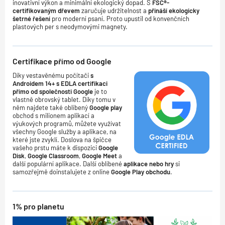
inovativní výkon a minimální ekologický dopad. S
FSC®-
certifikovaným dřevem
zaručuje udržitelnost a
přináší ekologicky
šetrné řešení
pro moderní psaní. Proto upustil od konvenčních
plastových per s neodymovými magnety.
Certifikace přímo od Google
Díky vestavěnému počítači
s
Androidem 14+ s EDLA certifikaci
přímo od společnosti Google
je to
vlastně obrovský tablet. Díky tomu v
něm najdete také oblíbený
Google play
obchod s milionem aplikací a
výukových programů, můžete využívat
všechny Google služby a aplikace, na
které jste zvyklí. Doslova na špičce
vašeho prstu máte k dispozici
Google
Disk
,
Google Classroom
,
Google Meet
a
další populární aplikace. Další oblíbené
aplikace nebo hry
si
samozřejmě doinstalujete z online
Google Play obchodu
.
1% pro planetu