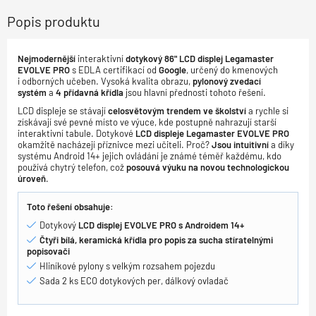
Popis produktu
Nejmodernější
interaktivní
dotykový 86" LCD displej Legamaster
EVOLVE PRO
s EDLA certifikací od
Google
, určený do kmenových
i odborných učeben. Vysoká kvalita obrazu,
pylonový zvedací
systém
a
4 přídavná křídla
jsou hlavní přednosti tohoto řešení.
LCD displeje se stávají
celosvětovým trendem ve školství
a rychle si
získávají své pevné místo ve výuce, kde postupně nahrazují starší
interaktivní tabule. Dotykové
LCD displeje Legamaster EVOLVE PRO
okamžitě nacházejí příznivce mezi učiteli. Proč?
Jsou intuitivní
a díky
systému Android 14+ jejich ovládání je známé téměř každému, kdo
používá chytrý telefon, což
posouvá výuku na novou technologickou
úroveň
.
Toto řešení obsahuje:
Dotykový
LCD displej EVOLVE PRO s Androidem 14+
Čtyři bílá, keramická křídla pro popis za sucha stíratelnými
popisovači
Hliníkové pylony s velkým rozsahem pojezdu
Sada 2 ks ECO dotykových per, dálkový ovladač