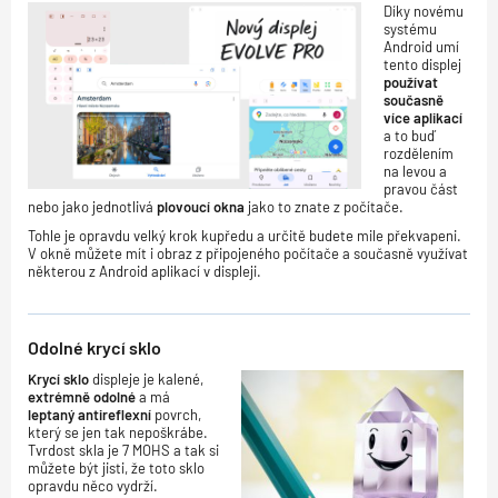
Díky novému
systému
Android umí
tento displej
používat
současně
více aplikací
a to buď
rozdělením
na levou a
pravou část
nebo jako jednotlivá
plovoucí okna
jako to znate z počítače.
Tohle je opravdu velký krok kupředu a určitě budete mile překvapeni.
V okně můžete mít i obraz z připojeného počítače a současně využívat
některou z Android aplikací v displeji.
Odolné krycí sklo
Krycí sklo
displeje je kalené,
extrémně odolné
a má
leptaný antireflexní
povrch,
který se jen tak nepoškrábe.
Tvrdost skla je 7 MOHS a tak si
můžete být jisti, že toto sklo
opravdu něco vydrží.