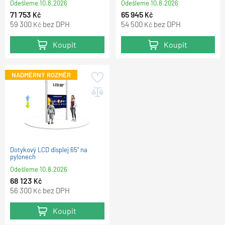
Odešleme
10.8.2026
Odešleme
10.8.2026
71 753
65 945
Kč
Kč
59 300
bez DPH
54 500
bez DPH
Kč
Kč
Koupit
Koupit
NADMĚRNÝ ROZMĚR
Dotykový LCD displej 65" na
pylonech
Odešleme
10.8.2026
68 123
Kč
56 300
bez DPH
Kč
Koupit