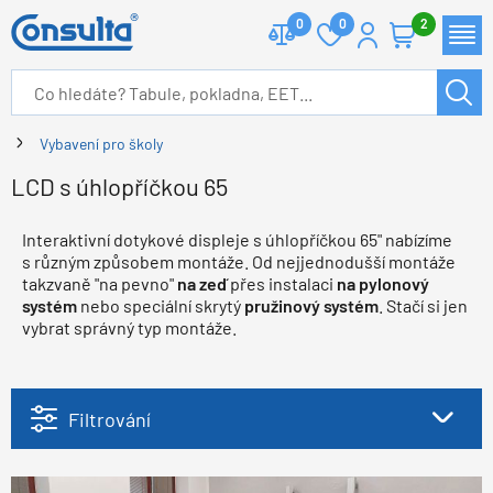
0
0
2
Vybavení pro školy
LCD s úhlopříčkou 65
Interaktivní dotykové displeje s úhlopříčkou 65" nabízíme
s různým způsobem montáže. Od nejjednodušší montáže
takzvaně "na pevno"
na zeď
přes instalaci
na pylonový
systém
nebo speciální skrytý
pružinový systém
. Stačí si jen
vybrat správný typ montáže.
Filtrování