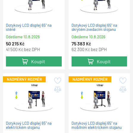
Dotykový LCD displej 65" na
Dotykový LCD displej 65" na
stěně
skrytém zvedacím stojanu
Odešleme
10.8.2026
Odešleme
10.8.2026
50 215
75 383
Kč
Kč
41 500
bez DPH
62 300
bez DPH
Kč
Kč
Koupit
Koupit
NADMĚRNÝ ROZMĚR
NADMĚRNÝ ROZMĚR
Dotykový LCD displej 65" na
Dotykový LCD displej 65" na
elektrickém stojanu
mobilním elektrickém stojanu