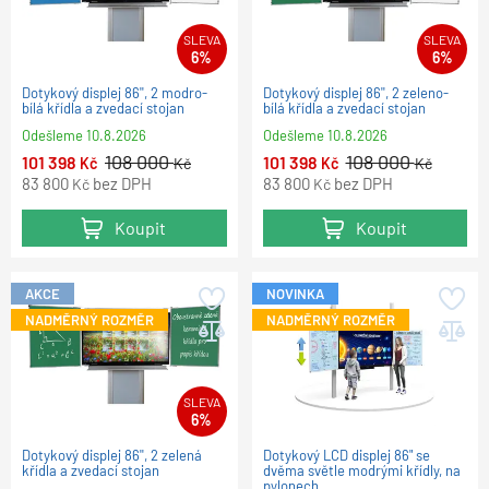
SLEVA
SLEVA
6%
6%
Dotykový displej 86'', 2 modro-
Dotykový displej 86'', 2 zeleno-
bílá křídla a zvedací stojan
bílá křídla a zvedací stojan
Odešleme
10.8.2026
Odešleme
10.8.2026
108 000
108 000
101 398
101 398
Kč
Kč
Kč
Kč
83 800
bez DPH
83 800
bez DPH
Kč
Kč
Koupit
Koupit
AKCE
NOVINKA
NADMĚRNÝ ROZMĚR
NADMĚRNÝ ROZMĚR
SLEVA
6%
Dotykový displej 86'', 2 zelená
Dotykový LCD displej 86" se
křídla a zvedací stojan
dvěma světle modrými křídly, na
pylonech