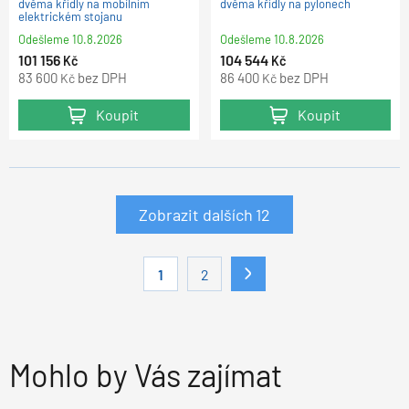
dvěma křídly na mobilním
dvěma křídly na pylonech
elektrickém stojanu
Odešleme
10.8.2026
Odešleme
10.8.2026
101 156
104 544
Kč
Kč
83 600
bez DPH
86 400
bez DPH
Kč
Kč
Koupit
Koupit
Zobrazit dalších
12
1
2
Mohlo by Vás zajímat