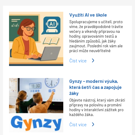
Využití AI ve škole
Spolupracujeme s učiteli, proto
víme, že pravděpodobně trávíte
večery a víkendy přípravou na
hodiny, opravováním testů a
hledáním způsobů, jak žáky
zaujmout. Poslední rok vám ale
práci může neuvěřitelně
Číst více
Gynzy – moderní výuka,
která šetří čas a zapojuje
žáky
Objevte nástroj, který vám zkrátí
přípravy na polovinu a promění
hodiny v interaktivní zážitek pro
každého žáka.
Číst více