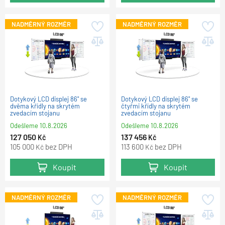
NADMĚRNÝ ROZMĚR
NADMĚRNÝ ROZMĚR
Dotykový LCD displej 86" se
Dotykový LCD displej 86" se
dvěma křídly na skrytém
čtyřmi křídly na skrytém
zvedacím stojanu
zvedacím stojanu
Odešleme
10.8.2026
Odešleme
10.8.2026
127 050
137 456
Kč
Kč
105 000
bez DPH
113 600
bez DPH
Kč
Kč
Koupit
Koupit
NADMĚRNÝ ROZMĚR
NADMĚRNÝ ROZMĚR