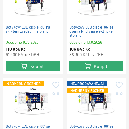
Dotykový LCD displej 86" na
Dotykový LCD displej 86" se
skrytém zvedacím stojanu
dvěma křídly na elektrickém
stojanu
Odešleme
10.8.2026
Odešleme
10.8.2026
110 836
106 843
Kč
Kč
91 600
bez DPH
88 300
bez DPH
Kč
Kč
Koupit
Koupit
NADMĚRNÝ ROZMĚR
NEJPRODÁVANĚJŠÍ
NADMĚRNÝ ROZMĚR
Dotykový LCD displej 86" se
Dotykový LCD displej 86" se