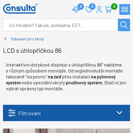
0
0
0
Vybavení pro školy
LCD s úhlopříčkou 86
Interaktivní dotykové displeje s úhlopříčkou 86" nabízíme
s různým způsobem montáže. Od nejjednodušší montáže
takzvaně "na pevno"
na zeď
přes instalaci
na pylonový
systém
nebo speciální skrytý
pružinový systém
. Stačí si jen
vybrat správný typ montáže.
Filtrování