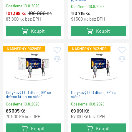
Odešleme
10.8.2026
Odešleme
10.8.2026
108 000
101 398
110 715
Kč
Kč
Kč
83 800
bez DPH
91 500
bez DPH
Kč
Kč
Koupit
Koupit
NADMĚRNÝ ROZMĚR
NADMĚRNÝ ROZMĚR
Dotykový LCD displej 86" se
Dotykový LCD displej 86" na
dvěma křídly na stěně
stěně
Odešleme
10.8.2026
Odešleme
10.8.2026
85 305
69 091
Kč
Kč
70 500
bez DPH
57 100
bez DPH
Kč
Kč
Koupit
Koupit