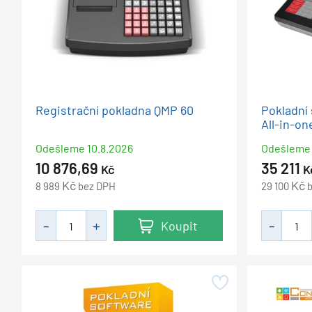
Registrační pokladna QMP 60
Pokladní
All-in-o
Odešleme
10.8.2026
Odešleme
10 876,69
35 211
Kč
K
Kč
Kč
8 989
bez DPH
29 100
Koupit