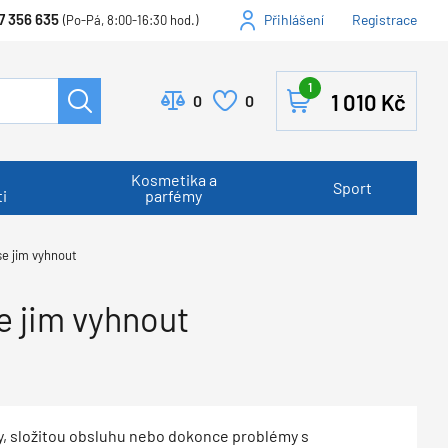
7 356 635
Přihlášení
Registrace
(Po-Pá, 8:00-16:30 hod.)
1
1 010
Kč
0
0
Kosmetika a
Sport
i
parfémy
se jim vyhnout
se jim vyhnout
y, složitou obsluhu nebo dokonce problémy s