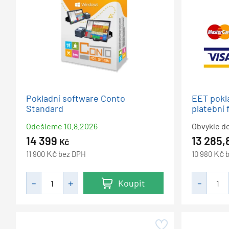
Pokladní software Conto
EET pokl
Standard
platební 
Odešleme
10.8.2026
Obvykle d
14 399
13 285,
Kč
Kč
Kč
11 900
bez DPH
10 980
Koupit