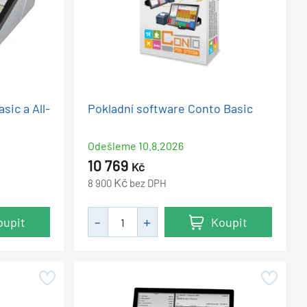
sic a All-
Pokladní software Conto Basic
Odešleme
10.8.2026
10 769
Kč
Kč
8 900
bez DPH
oupit
Koupit