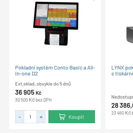
Pokladní systém Conto Basic a All-
LYNX pok
in-one D2
s tiskár
Ext.sklad, obvykle do 5 dnů
36 905
Kč
Nedostupn
Kč
30 500
bez DPH
28 386
Kč
23 460
Koupit