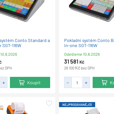
 systém Conto Standard a
Pokladní systém Conto Ba
ne SGT-116W
in-one SGT-116W
10.8.2026
Odešleme
10.8.2026
31 581
č
Kč
Kč
bez DPH
26 100
bez DPH
Koupit
K
NEJPRODÁVANĚJŠÍ