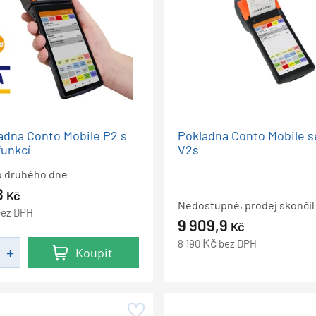
adna Conto Mobile P2 s
Pokladna Conto Mobile 
funkcí
V2s
o druhého dne
8
Kč
Nedostupné, prodej skončil
bez DPH
9 909,9
Kč
Kč
8 190
bez DPH
Koupit