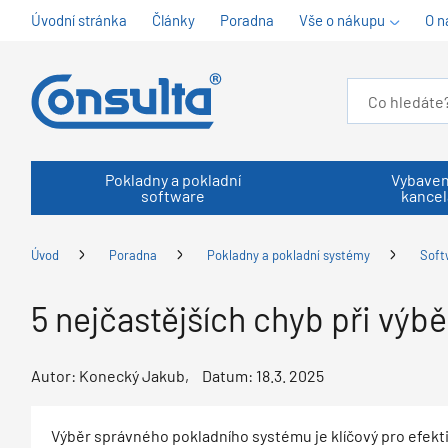
Úvodní stránka
Články
Poradna
Vše o nákupu
O n
Pokladny a pokladní
Vybaven
software
kancel
Úvod
Poradna
Pokladny a pokladní systémy
Soft
5 nejčastějších chyb při výb
Autor:
Konecký Jakub
Datum:
18.3. 2025
Výběr správného pokladního systému je klíčový pro efek