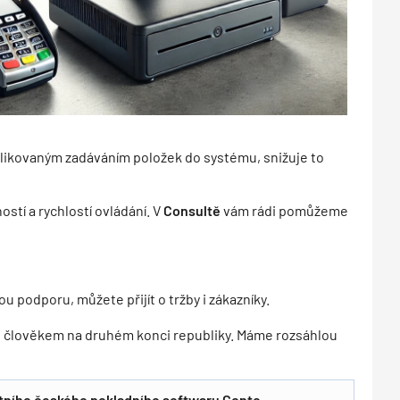
plikovaným zadáváním položek do systému, snižuje to
tí a rychlostí ovládání. V
Consultě
vám rádi pomůžeme
 podporu, můžete přijít o tržby i zákazníky.
m s člověkem na druhém konci republiky. Máme rozsáhlou
tního českého pokladního softwaru Conto
.