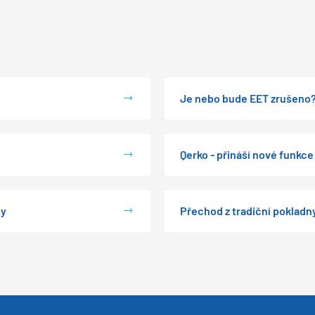
Je nebo bude EET zrušeno
Qerko - přináší nové funkce
dy
Přechod z tradiční pokladn