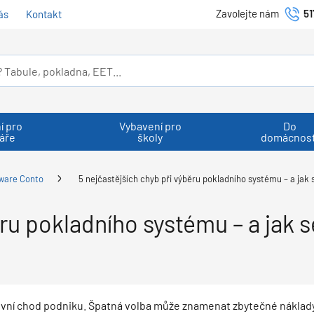
Zavolejte nám
51
ás
Kontakt
í pro
Vybavení pro
Do
áře
školy
domácnost
ware Conto
5 nejčastějších chyb při výběru pokladního systému – a jak 
ěru pokladního systému – a jak 
tivní chod podniku. Špatná volba může znamenat zbytečné náklad