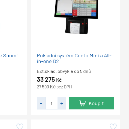
se Sunmi
Pokladní systém Conto Mini a All-
in-one D2
Ext.sklad, obvykle do 5 dnů
33 275
Kč
Kč
27 500
bez DPH
Koupit