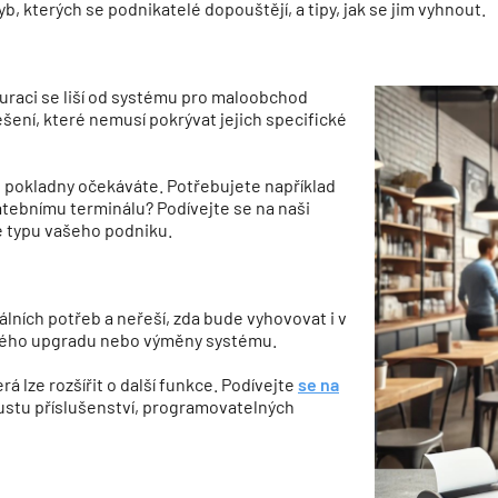
b, kterých se podnikatelé dopouštějí, a tipy, jak se jim vyhnout.
auraci se liší od systému pro maloobchod
šení, které nemusí pokrývat jejich specifické
 pokladny očekáváte. Potřebujete například
atebnímu terminálu? Podívejte se na naši
e typu vašeho podniku.
lních potřeb a neřeší, zda bude vyhovovat i v
rahého upgradu nebo výměny systému.
á lze rozšířit o další funkce. Podívejte
se na
ustu příslušenství, programovatelných