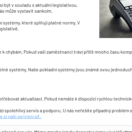
 být v souladu s aktuální legislativou.
ás může vystavit sankcím.
 systémy, které splňují platné normy. V
gislativě.
e k chybám. Pokud vaši zaměstnanci tráví příliš mnoho času kom
telné systémy. Naše pokladní systémy jsou známé svou jednoduchos
řebovat aktualizaci. Pokud nemáte k dispozici rychlou technickou
ízí spolehlivý servis a podporu. U nás neřešíte případný problé
 si naši servisní síť.
 přesně pro vás. Máme mnoho let zkušeností a jsme vývojáři
vlas