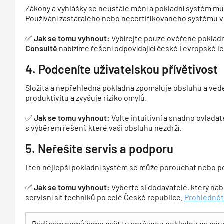
Zákony a vyhlášky se neustále mění a pokladní systém musí
Používání zastaralého nebo necertifikovaného systému v
✅
Jak se tomu vyhnout:
Vybírejte pouze ověřené pokladní
Consultě
nabízíme řešení odpovídající české i evropské le
4. Podceníte uživatelskou přívětivost
Složitá a nepřehledná pokladna zpomaluje obsluhu a ved
produktivitu a zvyšuje riziko omylů.
✅
Jak se tomu vyhnout:
Volte intuitivní a snadno ovlada
s výběrem řešení, které vaši obsluhu nezdrží.
5. Neřešíte servis a podporu
I ten nejlepší pokladní systém se může porouchat nebo pot
✅
Jak se tomu vyhnout:
Vyberte si dodavatele, který nab
servisní síť techniků po celé České republice.
Prohlédněte
Rádi vám pomůžeme najít tu správnou pokladnu na míru