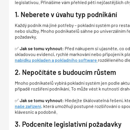
legislativou. Přinášíme vám přehled pěti nejčastějších chy
1. Neberete v úvahu typ podnikání
Každý podnik má jiné potřeby – pokladní systém pro rest
nebo služby. Mnoho podnikatelů sáhne po univerzálním ře
požadavky.
✅
Jak se tomu vyhnout:
Před nákupem si ujasněte, co od
skladovou evidenci, rychlé markování nebo připojení k pl
nabídku pokladen a pokladního software
rozděleného dl
2. Nepočítáte s budoucím růstem
Mnoho podnikatelů vybírá pokladní systém jen podle aktuá
případě rozšíření podnikání. To může vést k nutnosti d
✅
Jak se tomu vyhnout:
Hledejte škálovatelná řešení, kter
naše zařízení,
která umožňují postupné rozšiřování o spo
klávesnic a podobně.
3. Podceníte legislativní požadavky