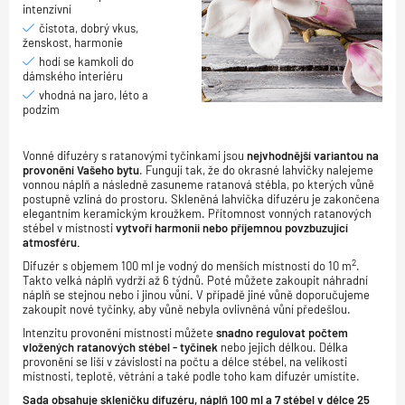
intenzívní
čistota, dobrý vkus,
ženskost, harmonie
hodí se kamkoli do
dámského interiéru
vhodná na jaro, léto a
podzim
Vonné difuzéry s ratanovými tyčinkami jsou
nejvhodnější variantou na
provonění Vašeho bytu
. Fungují tak, že do okrasné lahvičky nalejeme
vonnou náplň a následně zasuneme ratanová stébla, po kterých vůně
postupně vzlíná do prostoru. Skleněná lahvička difuzéru je zakončena
elegantním keramickým kroužkem. Přítomnost vonných ratanových
stébel v místnosti
vytvoří harmonii nebo příjemnou povzbuzující
atmosféru.
2
Difuzér s objemem 100 ml je vodný do menších místností do 10 m
.
Takto velká náplň vydrží až 6 týdnů. Poté můžete zakoupit náhradní
náplň se stejnou nebo i jinou vůní. V případě jiné vůně doporučujeme
zakoupit nové tyčinky, aby vůně nebyla ovlivněná vůní předešlou.
Intenzitu provonění místnosti můžete
snadno regulovat počtem
vložených ratanových stébel - tyčinek
nebo jejich délkou. Délka
provonění se liší v závislosti na počtu a délce stébel, na velikosti
místnosti, teplotě, větrání a také podle toho kam difuzér umístíte.
Sada obsahuje skleničku difuzéru, náplň 100 ml a 7 stébel v délce 25