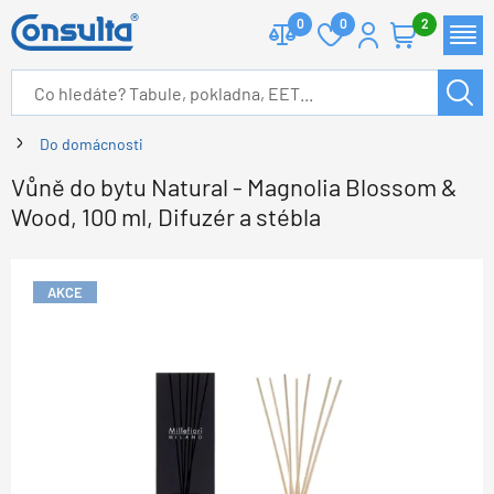
0
0
2
Do domácnosti
Vůně do bytu Natural - Magnolia Blossom &
Wood, 100 ml, Difuzér a stébla
AKCE