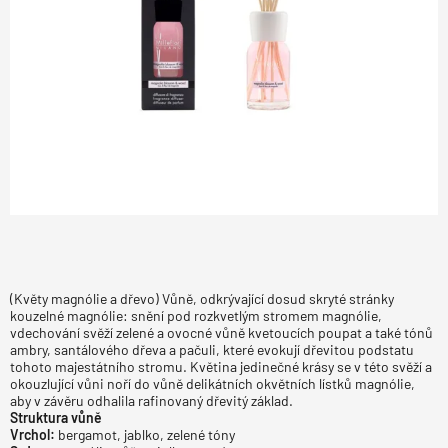
(Květy magnólie a dřevo) Vůně, odkrývající dosud skryté stránky
kouzelné magnólie: snění pod rozkvetlým stromem magnólie,
vdechování svěží zelené a ovocné vůně kvetoucích poupat a také tónů
ambry, santálového dřeva a pačuli, které evokují dřevitou podstatu
tohoto majestátního stromu. Květina jedinečné krásy se v této svěží a
okouzlující vůni noří do vůně delikátních okvětních lístků magnólie,
aby v závěru odhalila rafinovaný dřevitý základ.
Struktura vůně
Vrchol:
bergamot, jablko, zelené tóny