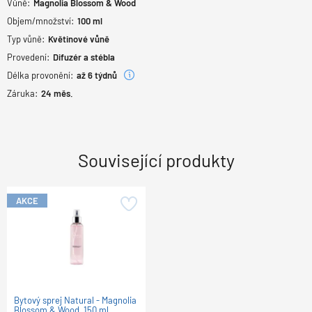
Vůně:
Magnolia Blossom & Wood
Objem/množství:
100 ml
Typ vůně:
Květinové vůně
Provedení:
Difuzér a stébla
Délka provonění:
až 6 týdnů
Záruka:
24
měs.
Související produkty
AKCE
Bytový sprej Natural - Magnolia
Blossom & Wood, 150 ml