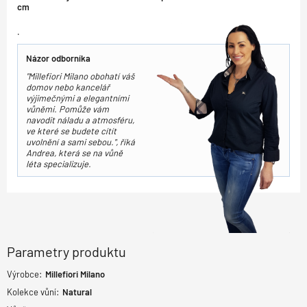
cm
.
Názor odborníka
"Millefiori Milano obohatí váš
domov nebo kancelář
výjimečnými a elegantními
vůněmi. Pomůže vám
navodit náladu a atmosféru,
ve které se budete cítít
uvolnění a sami sebou.", říká
Andrea, která se na vůně
léta specializuje.
Parametry produktu
Výrobce:
Millefiori Milano
Kolekce vůní:
Natural