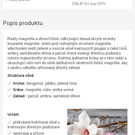
258,87
Kč
bez DPH
Popis produktu
(Květy magnólie a dřevo) Vůně, odkrývající dosud skryté stránky
kouzelné magnólie: snění pod rozkvetlým stromem magnólie,
vdechování svěží zelené a ovocné vůně kvetoucích poupat a také tónů
ambry, santálového dřeva a pačuli, které evokují dřevitou podstatu
tohoto majestátního stromu. Květina jedinečné krásy se v této svěží a
okouzlující vůni noří do vůně delikátních okvětních lístků magnólie, aby
v závěru odhalila rafinovaný dřevitý základ.
Struktura vůně
Vrchol:
bergamot, jablko, zelené tóny
Srdce:
magnólie, růže, violka vonná
Základ:
: pačuli, ambra, santálové dřevo
Určení
překrásná květinová vůně s
krémovým dřevitým podtónem
nevtíravá a přitom