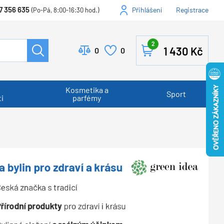
7 356 635
Přihlášení
Registrace
(Po-Pá, 8:00-16:30 hod.)
2
1 430
Kč
0
0
Kosmetika a
Sport
i
parfémy