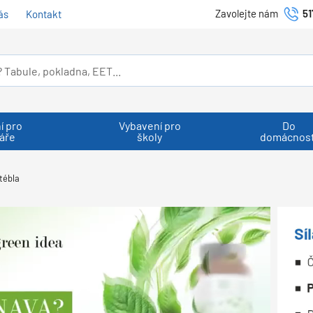
Zavolejte nám
51
ás
Kontakt
í pro
Vybavení pro
Do
áře
školy
domácnost
tébla