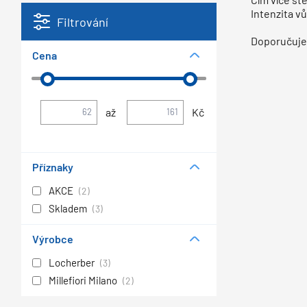
Intenzita vů
Filtrování
Doporučujem
Cena
až
Kč
Příznaky
AKCE
(2)
Skladem
(3)
Výrobce
Locherber
(3)
Millefiori Milano
(2)