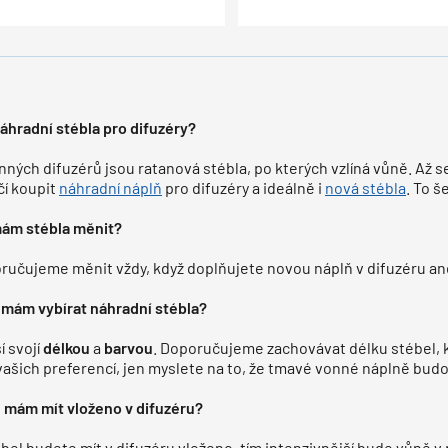
náhradní stébla pro difuzéry?
nných difuzérů jsou ratanová stébla, po kterých vzlíná vůně. Až se
čí koupit
náhradní náplň
pro difuzéry a ideálně i
nová stébla
. To š
mám stébla měnit?
ručujeme měnit vždy, když doplňujete novou náplň v difuzéru ane
mám vybírat náhradní stébla?
í svojí
délkou
a
barvou
. Doporučujeme zachovávat délku stébel, k
 vašich preferencí, jen myslete na to, že tmavé vonné náplně bud
l mám mít vloženo v difuzéru?
ébel budete mít v difuzéru vloženo, tím intenzivnější bude vůně v 