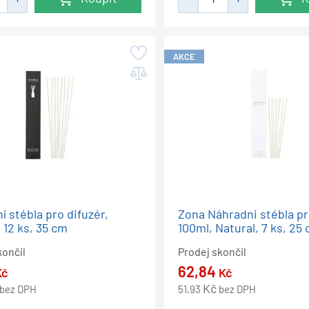
AKCE
í stébla pro difuzér,
Zona Náhradni stébla pr
 12 ks, 35 cm
100ml, Natural, 7 ks, 25
končil
Prodej skončil
62,84
Kč
Kč
Kč
bez DPH
51,93
bez DPH