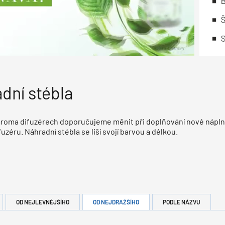
dní stébla
aroma difuzérech doporučujeme měnit při doplňování nové nápln
fuzéru. Náhradní stébla se liší svojí barvou a délkou.
OD NEJLEVNĚJŠÍHO
OD NEJDRAŽŠÍHO
PODLE NÁZVU