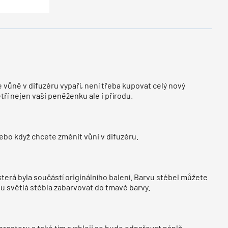
 vůně v difuzéru vypaří, není třeba kupovat celý nový
etří nejen vaši peněženku ale i přírodu.
bo když chcete změnit vůni v difuzéru.
terá byla součástí originálního balení. Barvu stébel můžete
ou světlá stébla zabarvovat do tmavé barvy.
prostoru a také tím rychleji se bude odpařovat náplň.