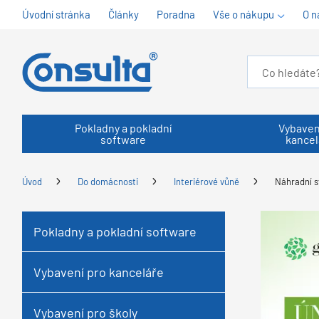
Úvodní stránka
Články
Poradna
Vše o nákupu
O n
Pokladny a pokladní
Vybaven
software
kancel
Úvod
Do domácnosti
Interiérové vůně
Náhradní s
Pokladny a pokladní software
Vybavení pro kanceláře
Vybavení pro školy