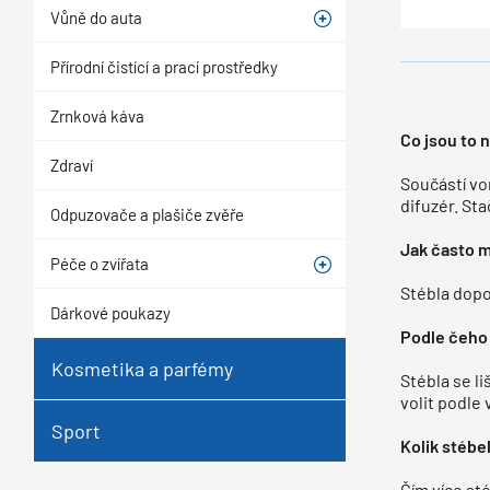
Vůně do auta
Přírodní čistící a prací prostředky
Zrnková káva
Co jsou to 
Zdraví
Součástí vo
difuzér. Sta
Odpuzovače a plašiče zvěře
Jak často 
Péče o zvířata
Stébla dopo
Dárkové poukazy
Podle čeho 
Kosmetika a parfémy
Stébla se liš
volit podle
Sport
Kolik stébe
Čím více st