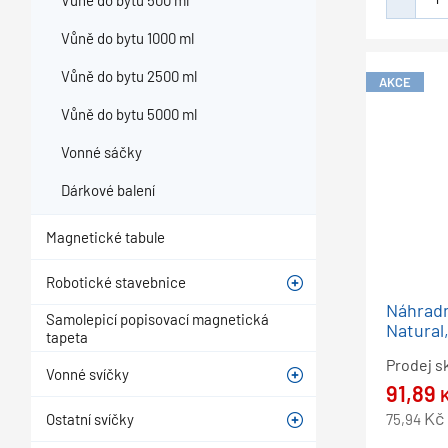
Vůně do bytu 500 ml
Vůně do bytu 1000 ml
Vůně do bytu 2500 ml
AKCE
Vůně do bytu 5000 ml
Vonné sáčky
Dárkové balení
Magnetické tabule
Robotické stavebnice
Náhradn
Samolepicí popisovací magnetická
Natural,
tapeta
Prodej s
Vonné svíčky
91,89
Kč
Ostatní svíčky
75,94