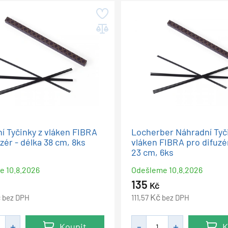
í Tyčinky z vláken FIBRA
Locherber Náhradní Tyč
zér - délka 38 cm, 8ks
vláken FIBRA pro difuzér
23 cm, 6ks
me
10.8.2026
Odešleme
10.8.2026
135
Kč
č
Kč
bez DPH
111,57
bez DPH
Koupit
K