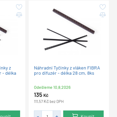
inky z
Náhradní Tyčinky z vláken FIBRA
 - délka
pro difuzér - délka 28 cm, 8ks
Odešleme
10.8.2026
135
Kč
Kč
111,57
bez DPH
oupit
Koupit