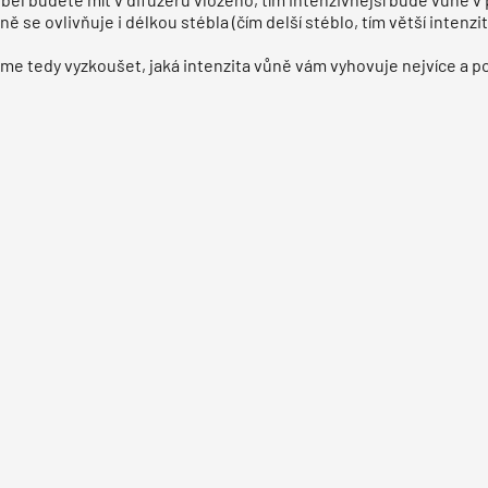
ně se ovlivňuje i délkou stébla (čím delší stéblo, tím větší intenzi
e tedy vyzkoušet, jaká intenzita vůně vám vyhovuje nejvíce a pod