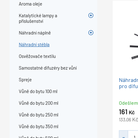
Aroma oleje
Katalytické lampy a
příslušenství
Náhradní náplně
Náhradní stébla
Osvěžovače textilu
Samostatné difuzéry bez vůní
Náhradn
Spreje
pro difu
Vůně do bytu 100 ml
Odešle
Vůně do bytu 200 ml
161
Kč
Vůně do bytu 250 ml
K
133,06
Vůně do bytu 350 ml