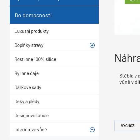
Do domácnosti
Luxusní produkty
Doplňky stravy
Náhra
Rostlinné 100% silice
Bylinné čaje
Stébla v 
vůně v di
Dárkové sady
Deky a plédy
Designové tabule
VÝCHOZÍ
Interiérové vůně